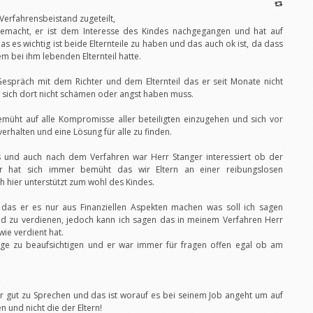
Verfahrensbeistand zugeteilt,
gemacht, er ist dem Interesse des Kindes nachgegangen und hat auf
s es wichtig ist beide Elternteile zu haben und das auch ok ist, da dass
em bei ihm lebenden Elternteil hatte.
espräch mit dem Richter und dem Elternteil das er seit Monate nicht
r sich dort nicht schämen oder angst haben muss.
emüht auf alle Kompromisse aller beteiligten einzugehen und sich vor
verhalten und eine Lösung für alle zu finden.
s und auch nach dem Verfahren war Herr Stanger interessiert ob der
. Er hat sich immer bemüht das wir Eltern an einer reibungslosen
 hier unterstützt zum wohl des Kindes.
 das er es nur aus Finanziellen Aspekten machen was soll ich sagen
eld zu verdienen, jedoch kann ich sagen das in meinem Verfahren Herr
ie verdient hat.
nge zu beaufsichtigen und er war immer für fragen offen egal ob am
er gut zu Sprechen und das ist worauf es bei seinem Job angeht um auf
 und nicht die der Eltern!