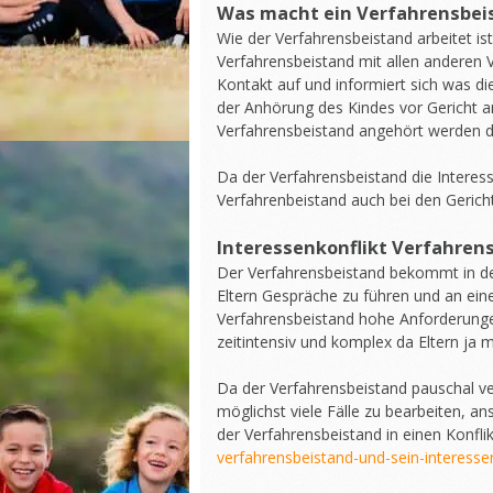
Was macht ein Verfahrensbei
Wie der Verfahrensbeistand arbeitet ist
Verfahrensbeistand mit allen anderen V
Kontakt auf und informiert sich was di
der Anhörung des Kindes vor Gericht 
Verfahrensbeistand angehört werden d
Da der Verfahrensbeistand die Interess
Verfahrenbeistand auch bei den Gericht
Interessenkonflikt Verfahren
Der Verfahrensbeistand bekommt in den
Eltern Gespräche zu führen und an ein
Verfahrensbeistand hohe Anforderungen
zeitintensiv und komplex da Eltern ja 
Da der Verfahrensbeistand pauschal ve
möglichst viele Fälle zu bearbeiten, an
der Verfahrensbeistand in einen Konfli
verfahrensbeistand-und-sein-interessen