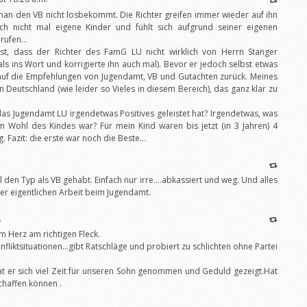
man den VB nicht losbekommt. Die Richter greifen immer wieder auf ihn
ch nicht mal eigene Kinder und fühlt sich aufgrund seiner eigenen
erufen…
 ist, dass der Richter des FamG LU nicht wirklich von Herrn Stanger
als ins Wort und korrigierte ihn auch mal). Bevor er jedoch selbst etwas
r auf die Empfehlungen von Jugendamt, VB und Gutachten zurück. Meines
n Deutschland (wie leider so Vieles in diesem Bereich), das ganz klar zu
das Jugendamt LU irgendetwas Positives geleistet hat? Irgendetwas, was
 Wohl des Kindes war? Für mein Kind waren bis jetzt (in 3 Jahren) 4
. Fazit: die erste war noch die Beste…
 den Typ als VB gehabt. Einfach nur irre….abkassiert und weg. Und alles
r eigentlichen Arbeit beim Jugendamt.
.
em Herz am richtigen Fleck.
onfliktsituationen…gibt Ratschläge und probiert zu schlichten ohne Partei
t er sich viel Zeit für unseren Sohn genommen und Geduld gezeigt.Hat
chaffen können .