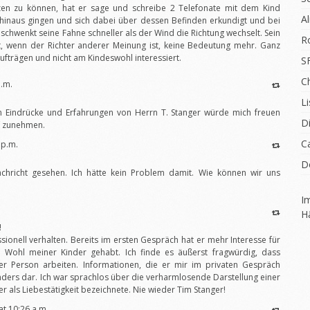
en zu können, hat er sage und schreibe 2 Telefonate mit dem Kind
A
 hinaus gingen und sich dabei über dessen Befinden erkundigt und bei
 schwenkt seine Fahne schneller als der Wind die Richtung wechselt. Sein
R
, wenn der Richter anderer Meinung ist, keine Bedeutung mehr. Ganz
aufträgen und nicht am Kindeswohl interessiert.
S
C
p.m.
Li
hen Eindrücke und Erfahrungen von Herrn T. Stanger würde mich freuen
D
uf zunehmen.
C
 p.m.
D
Nachricht gesehen. Ich hätte kein Problem damit. Wie können wir uns
I
H
!
sionell verhalten. Bereits im ersten Gespräch hat er mehr Interesse für
as Wohl meiner Kinder gehabt. Ich finde es äußerst fragwürdig, dass
er Person arbeiten. Informationen, die er mir im privaten Gespräch
g anders dar. Ich war sprachlos über die verharmlosende Darstellung einer
r als Liebestätigkeit bezeichnete. Nie wieder Tim Stanger!
t 10:26 a.m.