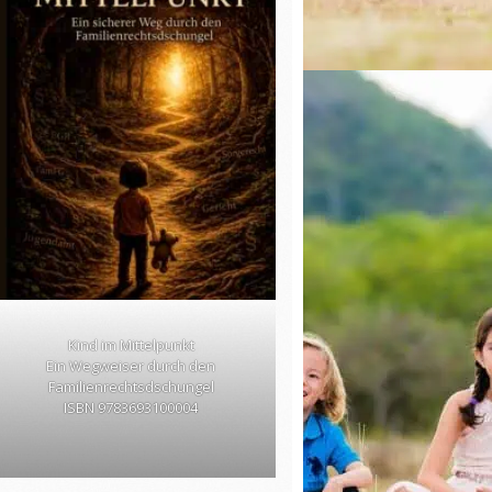
Kind im Mittelpunkt
Ein Wegweiser durch den
Familienrechtsdschungel
ISBN 9783693100004