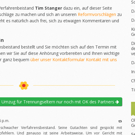
S
 Verfahrenbeistand
Tim Stanger
dazu ein, auf dieser Seite
D
chläge zu machen und sich an unseren
Reformvorschlägen
zu
D
eht es natürlich auch frei, sich zu etwaigen Kommentaren und
K
G
in
D
nsbeistand bestellt und Sie möchten sich auf den Termin mit
d
en wir Sie auf diese Anhörung vorbereiten und Ihnen wichtige
v
ür ganz bequem
über unser Kontaktformular Kontakt mit uns
D
I
Ch
T
Umzug für Trennungseltern nur noch mit OK des Partners
O
6 p.m.
G
schwacher Verfahrensbeistand. Seine Gutachten sind gespickt mit
bfehlern. Und genauso ist seine Arbeitsweise. Um vor Gericht mit
S