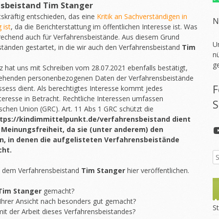
nsbeistand
Tim Stanger
skräftig entschieden, das eine
Kritik an Sachverständigen in
N
 ist
, da die Berichterstattung im öffentlichen Interesse ist. Was
sprechend auch für Verfahrensbeistände. Aus diesem Grund
U
ständen gestartet, in die wir auch den Verfahrensbeistand
Tim
nü
g
 hat uns mit Schreiben vom 28.07.2021 ebenfalls bestätigt,
 stehenden personenbezogenen Daten der Verfahrensbeistände
F
ssess dient. Als berechtigtes Interesse kommt jedes
Interesse in Betracht. Rechtliche Interessen umfassen
S
chen Union (GRC). Art. 11 Abs 1 GRC schützt die
tps://kindimmittelpunkt.de/verfahrensbeistand dient
 Meinungsfreiheit, da sie (unter anderem) den
n, in denen die aufgelisteten Verfahrensbeistände
cht.
t dem Verfahrensbeistand
Tim Stanger
hier veröffentlichen.
Tim Stanger
gemacht?
Ihrer Ansicht nach besonders gut gemacht?
St
it der Arbeit dieses Verfahrensbeistandes?