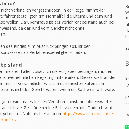
stand?
Bu
 nicht verbindlich vorgeschrieben. In der Regel nimmt der
W
erfahrensbeteiligten (im Normalfall die Eltern) und dem Kind
F
ese wollen. Darüberhinaus ist der Verfahrensbeistand auch bei
ü
anwesend, da das Kind vom Gericht nicht ohne
H
arf.
ht
en des Kindes zum Ausdruck bringen soll, ist der
T
sprozessen als Verfahrensbeteiligter zu laden.
B
sbeistand
 meisten Fällen zusätzlich die Aufgabe übertragen, mit den
er einvernehmlichen Regelung mitzuwirken. Dieses stellt an den
S
 und ist verständlicherweise in den meisten Fällen sehr
g
meistens nicht bei Gericht wären, wenn die Sache einfach wäre.
pe
rgütet wird, ist es für den Verfahrensbeistand lohnenswerter
a
statt sich viel Zeit für einzelne Fälle zu nehmen. Dadurch wird
kt gebracht. (Näheres hierzu unter
https://www.vaterlos.eu/der-
o
konflikt/
0