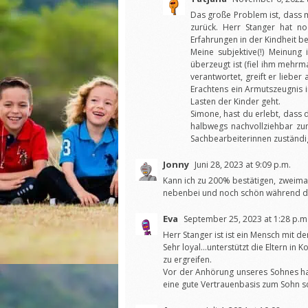
Das große Problem ist, dass 
zurück. Herr Stanger hat no
Erfahrungen in der Kindheit b
Meine subjektive(!) Meinung
überzeugt ist (fiel ihm mehrm
verantwortet, greift er liebe
Erachtens ein Armutszeugnis i
Lasten der Kinder geht.
Simone, hast du erlebt, dass 
halbwegs nachvollziehbar zum
Sachbearbeiterinnen zuständig
Jonny
Juni 28, 2023 at 9:09 p.m.
Kann ich zu 200% bestätigen, zweimal
nebenbei und noch schön während de
Eva
September 25, 2023 at 1:28 p.m
Herr Stanger ist ist ein Mensch mit d
Sehr loyal…unterstützt die Eltern in K
zu ergreifen.
Vor der Anhörung unseres Sohnes ha
eine gute Vertrauenbasis zum Sohn s