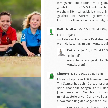
wenigstens einem Kommentar glänz
geführt, die über 15 Sekunden nicht
welchem Elternteil es bleiben mag. Er
geschriebenes Wort von gestern hat
klar: dieser Mann ist an seinen Folge
Ralf Häußer
Mai 16, 2022 at 2:08 
Hallo Tatjana,
sind dies wirklich deine Realistisc
wenn du Lust hast mit mir Kontakt a
Tatjana
Juli 18, 2022 at 1:10
Hallo Ralf,
sorry, habe erst jetzt die 
kontaktieren?
Simone
Juli 21, 2022 at 8:24 a.m.
Ich kann Tatjana zu 100 % zustimmen
Tim Stanger hat sich höchst unprofes
seine finanzielle Sorgen als für d
Jugendämter und Gerichte mit dies
mitteilte, stelle er vor Gericht völli
Gewalthandlung der Gegenseite, die e
Tatjana
November 6, 2022 a