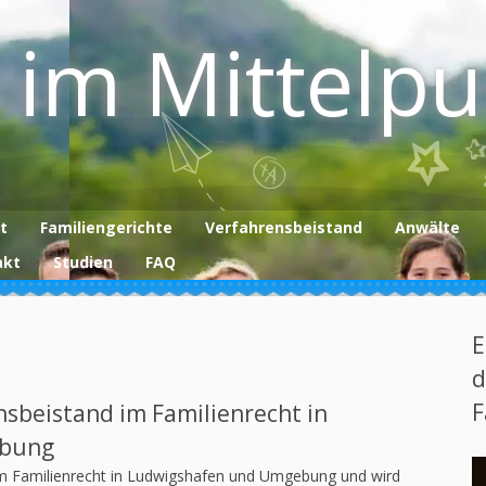
 im Mittelp
t
Familiengerichte
Verfahrensbeistand
Anwälte
akt
Studien
FAQ
E
d
F
nsbeistand im Familienrecht in
ebung
im Familienrecht in Ludwigshafen und Umgebung und wird