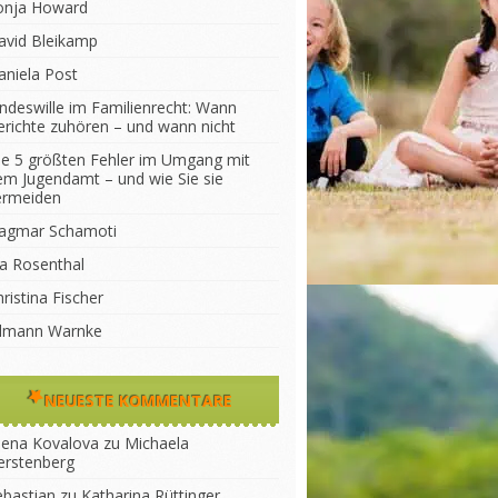
onja Howard
avid Bleikamp
aniela Post
indeswille im Familienrecht: Wann
erichte zuhören – und wann nicht
ie 5 größten Fehler im Umgang mit
em Jugendamt – und wie Sie sie
ermeiden
agmar Schamoti
na Rosenthal
ristina Fischer
ilmann Warnke
NEUESTE KOMMENTARE
lena Kovalova
zu
Michaela
erstenberg
ebastian
zu
Katharina Rüttinger