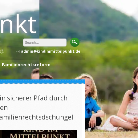
unkt
admin@kindimmittelpunkt.de
Familienrechtsreform
in sicherer Pfad durch
en
amilienrechtsdschungel