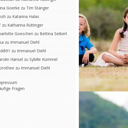
lina Goerke
zu
Tim Stanger
osh
zu
Katarina Halas
F
zu
Katharina Rüttinger
harlotte Goeschen
zu
Bettina Seibert
sa
zu
Immanuel Diehl
iddi91
zu
Immanuel Diehl
arolin Hänsel
zu
Sybille Kümmel
orothee
zu
Immanuel Diehl
mpressum
äufige Fragen