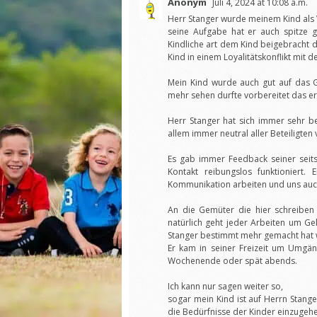
Anonym
Juli 4, 2024 at 10:08 a.m.
Herr Stanger wurde meinem Kind als 
seine Aufgabe hat er auch spitze 
Kindliche art dem Kind beigebracht da
Kind in einem Loyalitätskonflikt mit d
Mein Kind wurde auch gut auf das G
mehr sehen durfte vorbereitet das e
Herr Stanger hat sich immer sehr b
allem immer neutral aller Beteiligten 
Es gab immer Feedback seiner seit
Kontakt reibungslos funktioniert
Kommunikation arbeiten und uns auch
An die Gemüter die hier schreiben
natürlich geht jeder Arbeiten um G
Stanger bestimmt mehr gemacht hat w
Er kam in seiner Freizeit um Umgä
Wochenende oder spät abends.
Ich kann nur sagen weiter so,
sogar mein Kind ist auf Herrn Stang
die Bedürfnisse der Kinder einzugehen