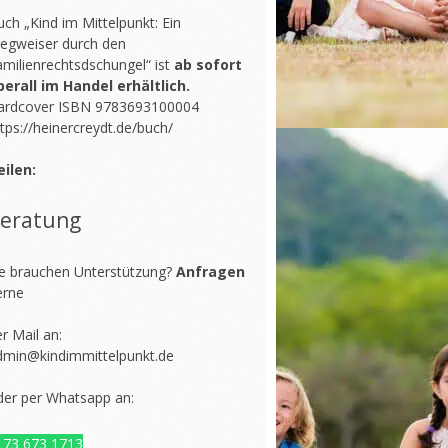
ch „Kind im Mittelpunkt: Ein
egweiser durch den
amilienrechtsdschungel“ ist
ab sofort
berall im Handel erhältlich.
ardcover ISBN 9783693100004
tps://heinercreydt.de/buch/
eilen:
eratung
ie brauchen Unterstützung?
Anfragen
erne
r Mail an:
dmin@kindimmittelpunkt.de
der per Whatsapp an:
173 673 1713