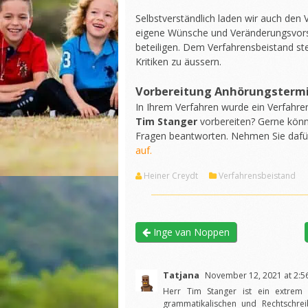
Selbstverständlich laden wir auch den
eigene Wünsche und Veränderungsvors
beteiligen. Dem Verfahrensbeistand st
Kritiken zu äussern.
Vorbereitung Anhörungsterm
In Ihrem Verfahren wurde ein Verfahre
Tim Stanger
vorbereiten? Gerne könn
Fragen beantworten. Nehmen Sie daf
auf.
Heiner Creydt
Verfahrensbeistand
Inge van Noppen
Tatjana
November 12, 2021 at 2:5
Herr Tim Stanger ist ein extrem 
grammatikalischen und Rechtschrei