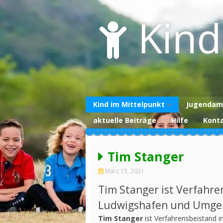
Skip
to
Kind
content
Kind im Mittelpunkt
Jugendam
aktuelle Beiträge
Hilfe
Kont
Über uns
Unterstützen Sie
uns
Tim Stanger
Datenschutzerklärung
März 15, 2021
Impressum
Tim Stanger ist Verfahre
Ludwigshafen und Umg
Tim Stanger
ist Verfahrensbeistand 