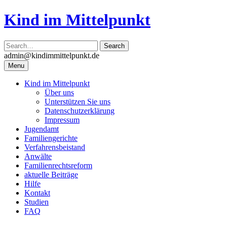
Skip
Kind im Mittelpunkt
to
content
admin@kindimmittelpunkt.de
Menu
Kind im Mittelpunkt
Über uns
Unterstützen Sie uns
Datenschutzerklärung
Impressum
Jugendamt
Familiengerichte
Verfahrensbeistand
Anwälte
Familienrechtsreform
aktuelle Beiträge
Hilfe
Kontakt
Studien
FAQ