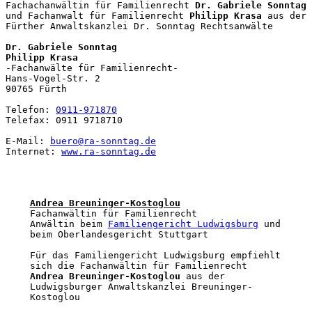
Fachachanwältin für Familienrecht 
Dr. Gabriele Sonntag 
und Fachanwalt für Familienrecht 
Philipp Krasa
 aus der 
Fürther Anwaltskanzlei Dr. Sonntag Rechtsanwälte

Dr. Gabriele Sonntag
Philipp Krasa
-Fachanwälte für Familienrecht-

Hans-Vogel-Str. 2

90765 Fürth

Telefon: 
0911-971870
Telefax: 0911 9718710

E-Mail: 
buero@ra-sonntag.de
Internet: 
www.ra-sonntag.de
Andrea Breuninger-Kostoglou
Fachanwältin für Familienrecht

Anwältin beim 
Familiengericht Ludwigsburg
 und 
beim Oberlandesgericht Stuttgart

Für das Familiengericht Ludwigsburg empfiehlt 
sich die Fachanwältin für Familienrecht 
Andrea Breuninger-Kostoglou
 aus der 
Ludwigsburger Anwaltskanzlei Breuninger-
Kostoglou
