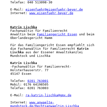
Telefax: 040 513098-30

E-Mail: 
eisenfuehr@eisenfuehr-beyer.de
Internet: 
www.eisenfuehr-beyer.de
Katrin Lischka
Fachanwältin für Familienrecht

Anwältin beim 
Familiengericht Essen
 und beim 
Oberlandesgericht Hamm

Für das Familiengericht Essen empfiehlt sich 
die Fachanwältin für Familienrecht 
Katrin 
Lischka
 aus der Essener Anwaltskanzlei 
Mundstock und Lischka

Katrin Lischka
-Fachanwältin für Familienrecht-

Holsterhauserstr. 77

45147 Essen

Telefon: 
0201 763001
Mobil: 0176 64198505

Telefax: 0201 763003

E-Mail: 
ra-katrin-lischka@gmx.de
Internet: 
www.anwaelte-
mundstock.de/Rechtsanwaeltin-Lischka