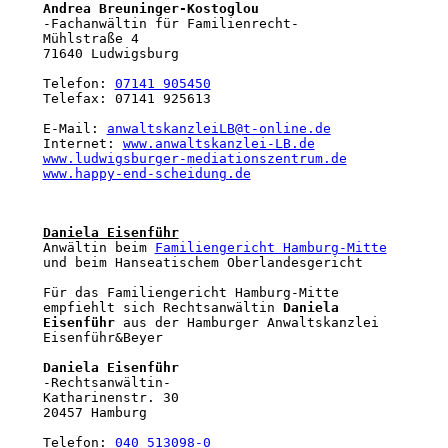
Andrea Breuninger-Kostoglou
-Fachanwältin für Familienrecht-

Mühlstraße 4

71640 Ludwigsburg

Telefon: 
07141 905450
Telefax: 07141 925613

E-Mail: 
anwaltskanzleiLB@t-online.de
Internet: 
www.anwaltskanzlei-LB.de

www.ludwigsburger-mediationszentrum.de

www.happy-end-scheidung.de
Daniela Eisenführ
Anwältin beim 
Familiengericht Hamburg-Mitte
und beim Hanseatischem Oberlandesgericht

Für das Familiengericht Hamburg-Mitte 
empfiehlt sich Rechtsanwältin 
Daniela 
Eisenführ
 aus der Hamburger Anwaltskanzlei 
Eisenführ&Beyer

Daniela Eisenführ
-Rechtsanwältin-

Katharinenstr. 30

20457 Hamburg

Telefon: 
040 513098-0