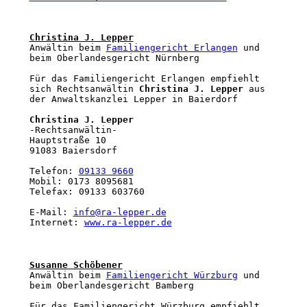
Christina J. Lepper
Anwältin beim 
Familiengericht Erlangen
 und 
beim Oberlandesgericht Nürnberg

Für das Familiengericht Erlangen empfiehlt 
sich Rechtsanwältin 
Christina J. Lepper
 aus 
der Anwaltskanzlei Lepper in Baierdorf

Christina J. Lepper
-Rechtsanwältin-

Hauptstraße 10

91083 Baiersdorf

Telefon: 
09133 9660
Mobil: 0173 8095681

Telefax: 09133 603760

E-Mail: 
info@ra-lepper.de
Internet: 
www.ra-lepper.de
Susanne Schöbener
Anwältin beim 
Familiengericht Würzburg
 und 
beim Oberlandesgericht Bamberg

Für das Familiengericht Würzburg empfiehlt 