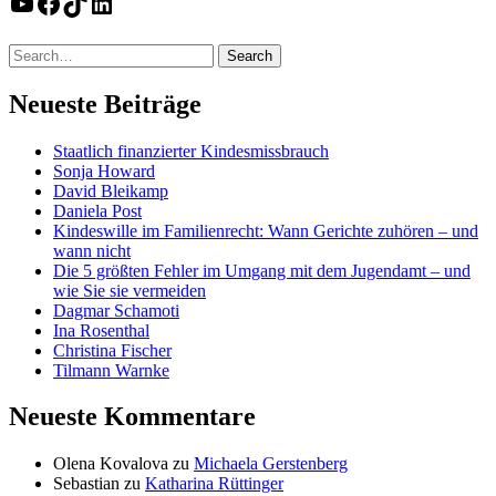
YouTube
Facebook
TikTok
LinkedIn
Neueste Beiträge
Staatlich finanzierter Kindesmissbrauch
Sonja Howard
David Bleikamp
Daniela Post
Kindeswille im Familienrecht: Wann Gerichte zuhören – und
wann nicht
Die 5 größten Fehler im Umgang mit dem Jugendamt – und
wie Sie sie vermeiden
Dagmar Schamoti
Ina Rosenthal
Christina Fischer
Tilmann Warnke
Neueste Kommentare
Olena Kovalova
zu
Michaela Gerstenberg
Sebastian
zu
Katharina Rüttinger