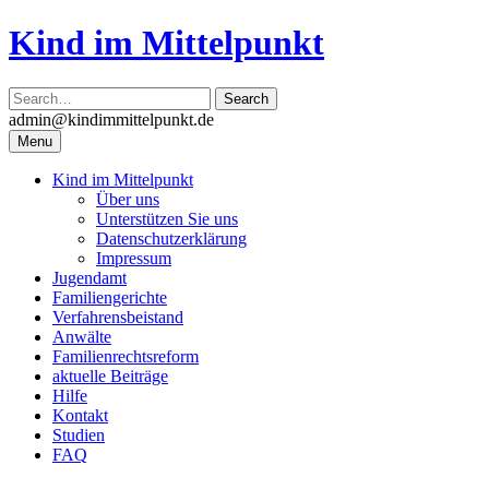
Skip
Kind im Mittelpunkt
to
content
admin@kindimmittelpunkt.de
Menu
Kind im Mittelpunkt
Über uns
Unterstützen Sie uns
Datenschutzerklärung
Impressum
Jugendamt
Familiengerichte
Verfahrensbeistand
Anwälte
Familienrechtsreform
aktuelle Beiträge
Hilfe
Kontakt
Studien
FAQ