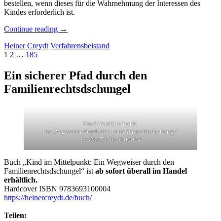
bestellen, wenn dieses für die Wahrnehmung der Interessen des
Kindes erforderlich ist.
„Tilmann
Continue reading
→
Warnke“
Heiner Creydt
Verfahrensbeistand
Seitennummerierung
Page
Page
Page
1
2
…
185
der
Ein sicherer Pfad durch den
Beiträge
Familienrechtsdschungel
Kind im Mittelpunkt
Ein Wegweiser durch den Familienrechtsdschungel
ISBN 9783693100004
Buch „Kind im Mittelpunkt: Ein Wegweiser durch den
Familienrechtsdschungel“ ist
ab sofort überall im Handel
erhältlich.
Hardcover ISBN 9783693100004
https://heinercreydt.de/buch/
Teilen: