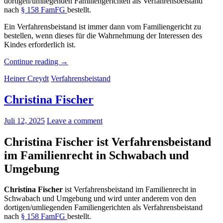
dortigen/umliegenden Familiengerichten als Verfahrensbeistand
nach
§ 158 FamFG
bestellt.
Ein Verfahrensbeistand ist immer dann vom Familiengericht zu
bestellen, wenn dieses für die Wahrnehmung der Interessen des
Kindes erforderlich ist.
„Ina
Continue reading
→
Rosenthal“
Heiner Creydt
Verfahrensbeistand
Christina Fischer
Juli 12, 2025
Leave a comment
Christina Fischer ist Verfahrensbeistand
im Familienrecht in Schwabach und
Umgebung
Christina Fischer
ist Verfahrensbeistand im Familienrecht in
Schwabach und Umgebung und wird unter anderem von den
dortigen/umliegenden Familiengerichten als Verfahrensbeistand
nach
§ 158 FamFG
bestellt.