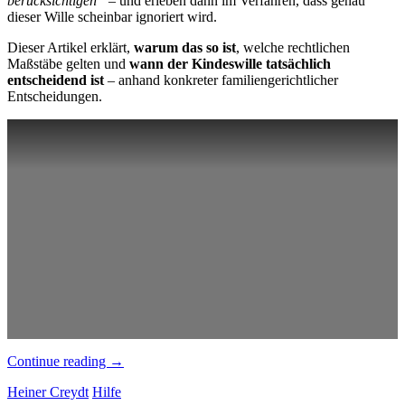
berücksichtigen“
– und erleben dann im Verfahren, dass genau
dieser Wille scheinbar ignoriert wird.
Dieser Artikel erklärt,
warum das so ist
, welche rechtlichen
Maßstäbe gelten und
wann der Kindeswille tatsächlich
entscheidend ist
– anhand konkreter familiengerichtlicher
Entscheidungen.
„Kindeswille
Continue reading
→
im
Heiner Creydt
Hilfe
Familienrecht: