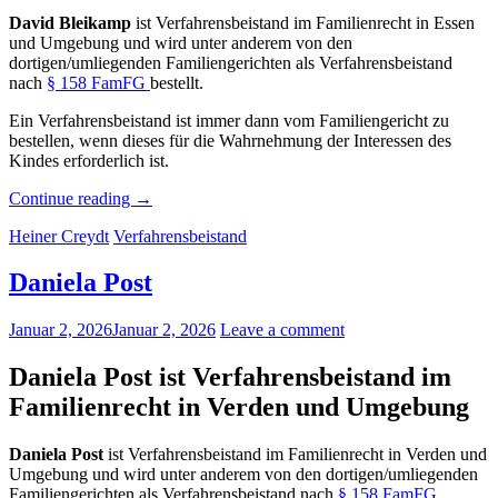
David Bleikamp
ist Verfahrensbeistand im Familienrecht in Essen
und Umgebung und wird unter anderem von den
dortigen/umliegenden Familiengerichten als Verfahrensbeistand
nach
§ 158 FamFG
bestellt.
Ein Verfahrensbeistand ist immer dann vom Familiengericht zu
bestellen, wenn dieses für die Wahrnehmung der Interessen des
Kindes erforderlich ist.
„David
Continue reading
→
Bleikamp“
Heiner Creydt
Verfahrensbeistand
Daniela Post
Januar 2, 2026
Januar 2, 2026
Leave a comment
Daniela Post ist Verfahrensbeistand im
Familienrecht in Verden und Umgebung
Daniela Post
ist Verfahrensbeistand im Familienrecht in Verden und
Umgebung und wird unter anderem von den dortigen/umliegenden
Familiengerichten als Verfahrensbeistand nach
§ 158 FamFG