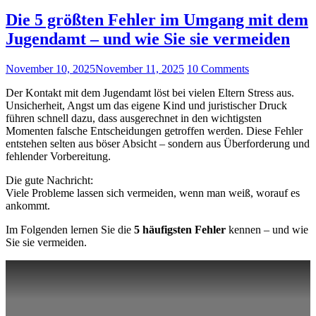
Wann
Gerichte
Die 5 größten Fehler im Umgang mit dem
zuhören
Jugendamt – und wie Sie sie vermeiden
–
und
wann
November 10, 2025
November 11, 2025
10 Comments
nicht“
Der Kontakt mit dem Jugendamt löst bei vielen Eltern Stress aus.
Unsicherheit, Angst um das eigene Kind und juristischer Druck
führen schnell dazu, dass ausgerechnet in den wichtigsten
Momenten falsche Entscheidungen getroffen werden. Diese Fehler
entstehen selten aus böser Absicht – sondern aus Überforderung und
fehlender Vorbereitung.
Die gute Nachricht:
Viele Probleme lassen sich vermeiden, wenn man weiß, worauf es
ankommt.
Im Folgenden lernen Sie die
5 häufigsten Fehler
kennen – und wie
Sie sie vermeiden.