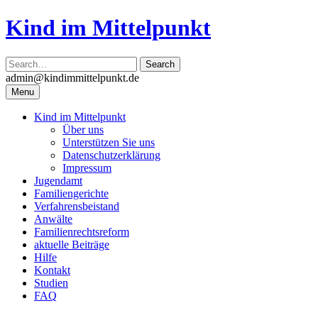
Skip
Kind im Mittelpunkt
to
content
admin@kindimmittelpunkt.de
Menu
Kind im Mittelpunkt
Über uns
Unterstützen Sie uns
Datenschutzerklärung
Impressum
Jugendamt
Familiengerichte
Verfahrensbeistand
Anwälte
Familienrechtsreform
aktuelle Beiträge
Hilfe
Kontakt
Studien
FAQ