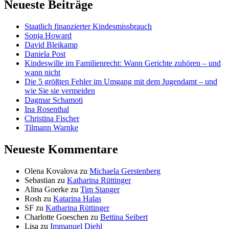
Neueste Beiträge
Staatlich finanzierter Kindesmissbrauch
Sonja Howard
David Bleikamp
Daniela Post
Kindeswille im Familienrecht: Wann Gerichte zuhören – und
wann nicht
Die 5 größten Fehler im Umgang mit dem Jugendamt – und
wie Sie sie vermeiden
Dagmar Schamoti
Ina Rosenthal
Christina Fischer
Tilmann Warnke
Neueste Kommentare
Olena Kovalova
zu
Michaela Gerstenberg
Sebastian
zu
Katharina Rüttinger
Alina Goerke
zu
Tim Stanger
Rosh
zu
Katarina Halas
SF
zu
Katharina Rüttinger
Charlotte Goeschen
zu
Bettina Seibert
Lisa
zu
Immanuel Diehl