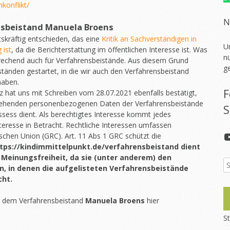
konflikt/
N
nsbeistand
Manuela Broens
skräftig entschieden, das eine
Kritik an Sachverständigen in
U
 ist
, da die Berichterstattung im öffentlichen Interesse ist. Was
nü
sprechend auch für Verfahrensbeistände. Aus diesem Grund
g
ständen gestartet, in die wir auch den Verfahrensbeistand
aben.
F
 hat uns mit Schreiben vom 28.07.2021 ebenfalls bestätigt,
 stehenden personenbezogenen Daten der Verfahrensbeistände
S
ssess dient. Als berechtigtes Interesse kommt jedes
Interesse in Betracht. Rechtliche Interessen umfassen
chen Union (GRC). Art. 11 Abs 1 GRC schützt die
tps://kindimmittelpunkt.de/verfahrensbeistand dient
 Meinungsfreiheit, da sie (unter anderem) den
n, in denen die aufgelisteten Verfahrensbeistände
cht.
t dem Verfahrensbeistand
Manuela Broens
hier
St