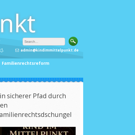
unkt
admin@kindimmittelpunkt.de
Familienrechtsreform
in sicherer Pfad durch
en
amilienrechtsdschungel