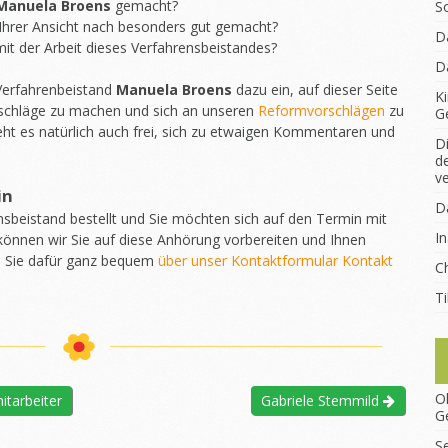
Manuela Broens
gemacht?
S
Ihrer Ansicht nach besonders gut gemacht?
D
it der Arbeit dieses Verfahrensbeistandes?
D
 Verfahrenbeistand
Manuela Broens
dazu ein, auf dieser Seite
K
chläge zu machen und sich an unseren
Reformvorschlägen
zu
G
eht es natürlich auch frei, sich zu etwaigen Kommentaren und
D
d
v
in
D
nsbeistand bestellt und Sie möchten sich auf den Termin mit
I
können wir Sie auf diese Anhörung vorbereiten und Ihnen
n Sie dafür ganz bequem
über unser Kontaktformular Kontakt
Ch
T
O
itarbeiter
Gabriele Stemmild
G
S