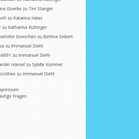
lina Goerke
zu
Tim Stanger
osh
zu
Katarina Halas
F
zu
Katharina Rüttinger
harlotte Goeschen
zu
Bettina Seibert
sa
zu
Immanuel Diehl
iddi91
zu
Immanuel Diehl
arolin Hänsel
zu
Sybille Kümmel
orothee
zu
Immanuel Diehl
mpressum
äufige Fragen