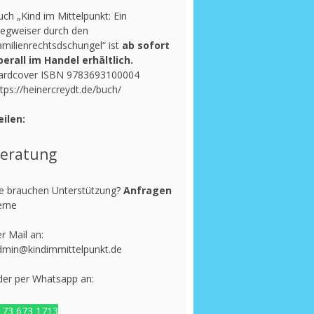
ch „Kind im Mittelpunkt: Ein
egweiser durch den
amilienrechtsdschungel“ ist
ab sofort
berall im Handel erhältlich.
ardcover ISBN 9783693100004
tps://heinercreydt.de/buch/
eilen:
eratung
ie brauchen Unterstützung?
Anfragen
erne
r Mail an:
dmin@kindimmittelpunkt.de
der per Whatsapp an:
173 673 1713