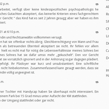
02 p.m.
A
rbeitet, verfügt über keine kindesspezifischen psychopathologis he
sches Gutachten akzeptiert, das keinerlei Kriterien eines fachgerechtem
R
or Gericht: “ das Kind hat es seit 2 Jahren gesagg aber wir haben es ihm
S
iert.
C
1 at 6:10 p.m.
Li
ändin und Rechtsanwältin vollkommen versagt.
en hat sie offenbar nichts übrig. Gleichberechtigung von Mann und Frau
D
 als betreuenden Elternteil akzeptiert sie nicht. Ihr fehlen vor allem
C
 hielt es nicht mal für nötig die Lebensverhältnisse meines Sohnes bei
nes Sohnes hat sie dafür umso mehr „gekuschelt“. Den vor Gericht
D
at sie vorsätzlich ignoriert und in der Anhörung sogar dagegen plädiert.
olgt. Ihr Plädoyer war kurz und unsubstantiiert. Eine schriftliche
ie nicht hinbekommen. Zusammenfassend kann gesagt werden, dass sie
I
din völlig ungeeignet ist.
H
p.m.
ner Tochter mit Handycap haben Sie überhaupt nicht interessiert. Ein
einem Park bei 15 Grad minus unter Aufsicht der KM stattfinden.
o der Umgang stattfindet oder gar nicht.