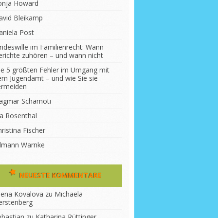
onja Howard
avid Bleikamp
aniela Post
indeswille im Familienrecht: Wann
erichte zuhören – und wann nicht
ie 5 größten Fehler im Umgang mit
em Jugendamt – und wie Sie sie
ermeiden
agmar Schamoti
na Rosenthal
ristina Fischer
ilmann Warnke
NEUESTE KOMMENTARE
lena Kovalova
zu
Michaela
erstenberg
ebastian
zu
Katharina Rüttinger