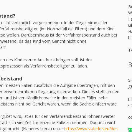
Bu
W
stand?
F
 nicht verbindlich vorgeschrieben. In der Regel nimmt der
ü
erfahrensbeteiligten (im Normalfall die Eltern) und dem Kind
H
ese wollen. Darüberhinaus ist der Verfahrensbeistand auch bei
ht
anwesend, da das Kind vom Gericht nicht ohne
arf.
T
en des Kindes zum Ausdruck bringen soll, ist der
B
sprozessen als Verfahrensbeteiligter zu laden.
sbeistand
S
 meisten Fällen zusätzlich die Aufgabe übertragen, mit den
g
er einvernehmlichen Regelung mitzuwirken. Dieses stellt an den
 und ist verständlicherweise in den meisten Fällen sehr
pe
meistens nicht bei Gericht wären, wenn die Sache einfach wäre.
a
rgütet wird, ist es für den Verfahrensbeistand lohnenswerter
o
statt sich viel Zeit für einzelne Fälle zu nehmen. Dadurch wird
kt gebracht. (Näheres hierzu unter
https://www.vaterlos.eu/der-
0