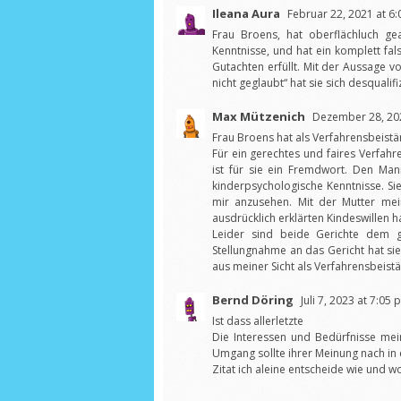
Ileana Aura
Februar 22, 2021 at 6:
Frau Broens, hat oberflächluch gea
Kenntnisse, und hat ein komplett fal
Gutachten erfüllt. Mit der Aussage v
nicht geglaubt“ hat sie sich desqualifiz
Max Mützenich
Dezember 28, 202
Frau Broens hat als Verfahrensbeist
Für ein gerechtes und faires Verfahr
ist für sie ein Fremdwort. Den Mann
kinderpsychologische Kenntnisse. Sie
mir anzusehen. Mit der Mutter mei
ausdrücklich erklärten Kindeswillen h
Leider sind beide Gerichte dem gef
Stellungnahme an das Gericht hat s
aus meiner Sicht als Verfahrensbeistän
Bernd Döring
Juli 7, 2023 at 7:05 
Ist dass allerletzte
Die Interessen und Bedürfnisse mei
Umgang sollte ihrer Meinung nach in 
Zitat ich aleine entscheide wie und w