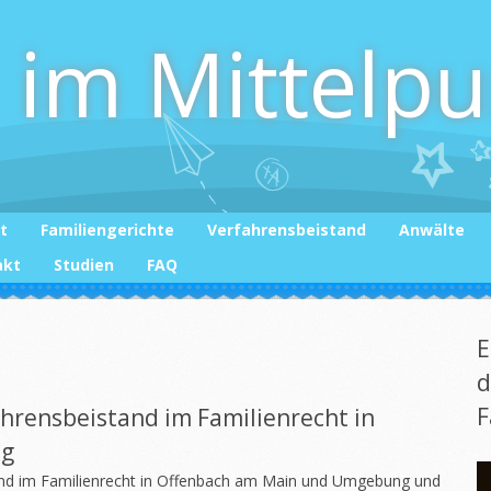
 im Mittelp
t
Familiengerichte
Verfahrensbeistand
Anwälte
akt
Studien
FAQ
E
d
F
hrensbeistand im Familienrecht in
ng
and im Familienrecht in Offenbach am Main und Umgebung und