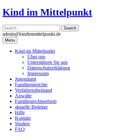
Skip
Kind im Mittelpunkt
to
content
admin@kindimmittelpunkt.de
Menu
Kind im Mittelpunkt
Über uns
Unterstützen Sie uns
Datenschutzerklärung
Impressum
Jugendamt
Familiengerichte
Verfahrensbeistand
Anwälte
Familienrechtsreform
aktuelle Beiträge
Hilfe
Kontakt
Studien
FAQ