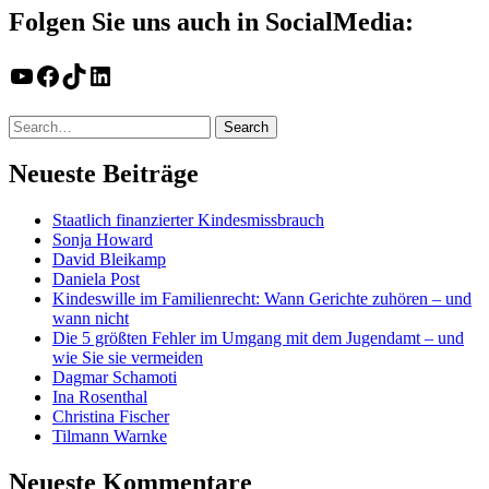
Folgen Sie uns auch in SocialMedia:
YouTube
Facebook
TikTok
LinkedIn
Neueste Beiträge
Staatlich finanzierter Kindesmissbrauch
Sonja Howard
David Bleikamp
Daniela Post
Kindeswille im Familienrecht: Wann Gerichte zuhören – und
wann nicht
Die 5 größten Fehler im Umgang mit dem Jugendamt – und
wie Sie sie vermeiden
Dagmar Schamoti
Ina Rosenthal
Christina Fischer
Tilmann Warnke
Neueste Kommentare