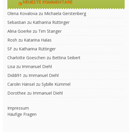
NEUESTE KOMMENTARE
Olena Kovalova
zu
Michaela Gerstenberg
Sebastian
zu
Katharina Rüttinger
Alina Goerke
zu
Tim Stanger
Rosh
zu
Katarina Halas
SF
zu
Katharina Rüttinger
Charlotte Goeschen
zu
Bettina Seibert
Lisa
zu
Immanuel Diehl
Diddi91
zu
Immanuel Diehl
Carolin Hänsel
zu
Sybille Kümmel
Dorothee
zu
Immanuel Diehl
Impressum
Häufige Fragen