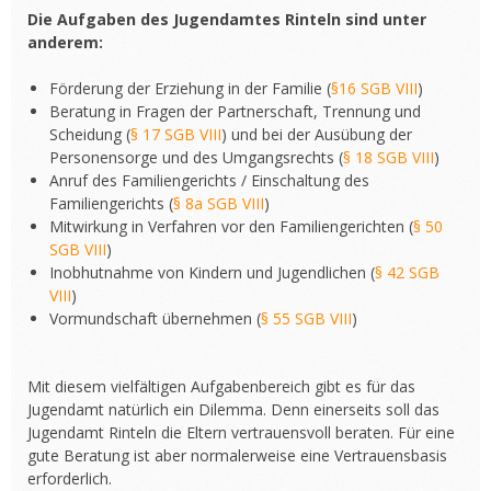
Die Aufgaben des Jugendamtes Rinteln sind unter
anderem:
Förderung der Erziehung in der Familie (
§16 SGB VIII
)
Beratung in Fragen der Partnerschaft, Trennung und
Scheidung (
§ 17 SGB VIII
) und bei der Ausübung der
Personensorge und des Umgangsrechts (
§ 18 SGB VIII
)
Anruf des Familiengerichts / Einschaltung des
Familiengerichts (
§ 8a SGB VIII
)
Mitwirkung in Verfahren vor den Familiengerichten (
§ 50
SGB VIII
)
Inobhutnahme von Kindern und Jugendlichen (
§ 42 SGB
VIII
)
Vormundschaft übernehmen (
§ 55 SGB VIII
)
Mit diesem vielfältigen Aufgabenbereich gibt es für das
Jugendamt natürlich ein Dilemma. Denn einerseits soll das
Jugendamt Rinteln die Eltern vertrauensvoll beraten. Für eine
gute Beratung ist aber normalerweise eine Vertrauensbasis
erforderlich.