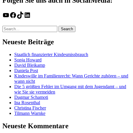
Folgen Sie uns auch in SocialMedia:
YouTube
Facebook
TikTok
LinkedIn
Neueste Beiträge
Staatlich finanzierter Kindesmissbrauch
Sonja Howard
David Bleikamp
Daniela Post
Kindeswille im Familienrecht: Wann Gerichte zuhören – und
wann nicht
Die 5 größten Fehler im Umgang mit dem Jugendamt – und
wie Sie sie vermeiden
Dagmar Schamoti
Ina Rosenthal
Christina Fischer
Tilmann Warnke
Neueste Kommentare