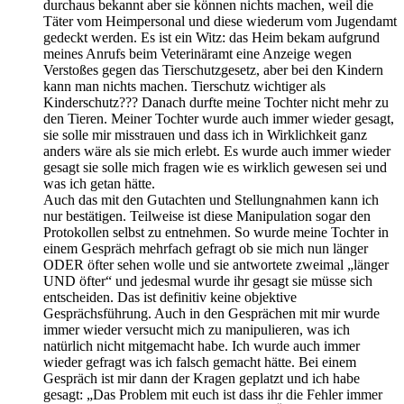
durchaus bekannt aber sie können nichts machen, weil die
Täter vom Heimpersonal und diese wiederum vom Jugendamt
gedeckt werden. Es ist ein Witz: das Heim bekam aufgrund
meines Anrufs beim Veterinäramt eine Anzeige wegen
Verstoßes gegen das Tierschutzgesetz, aber bei den Kindern
kann man nichts machen. Tierschutz wichtiger als
Kinderschutz??? Danach durfte meine Tochter nicht mehr zu
den Tieren. Meiner Tochter wurde auch immer wieder gesagt,
sie solle mir misstrauen und dass ich in Wirklichkeit ganz
anders wäre als sie mich erlebt. Es wurde auch immer wieder
gesagt sie solle mich fragen wie es wirklich gewesen sei und
was ich getan hätte.
Auch das mit den Gutachten und Stellungnahmen kann ich
nur bestätigen. Teilweise ist diese Manipulation sogar den
Protokollen selbst zu entnehmen. So wurde meine Tochter in
einem Gespräch mehrfach gefragt ob sie mich nun länger
ODER öfter sehen wolle und sie antwortete zweimal „länger
UND öfter“ und jedesmal wurde ihr gesagt sie müsse sich
entscheiden. Das ist definitiv keine objektive
Gesprächsführung. Auch in den Gesprächen mit mir wurde
immer wieder versucht mich zu manipulieren, was ich
natürlich nicht mitgemacht habe. Ich wurde auch immer
wieder gefragt was ich falsch gemacht hätte. Bei einem
Gespräch ist mir dann der Kragen geplatzt und ich habe
gesagt: „Das Problem mit euch ist dass ihr die Fehler immer