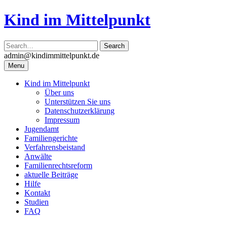
Skip
Kind im Mittelpunkt
to
content
admin@kindimmittelpunkt.de
Menu
Kind im Mittelpunkt
Über uns
Unterstützen Sie uns
Datenschutzerklärung
Impressum
Jugendamt
Familiengerichte
Verfahrensbeistand
Anwälte
Familienrechtsreform
aktuelle Beiträge
Hilfe
Kontakt
Studien
FAQ