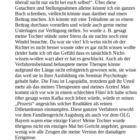
überall sucht nur nicht bei euch selbst!“. Über diese
Gutachten und Stellungnahmen alleine könnte ich ein ganzes
Buch schreiben, vielleicht könnte man darüber mal einen
Beitrag machen. Ich könnte mir eine Teilnahme an so einem
Beitrag durchaus vorstellen und würde auch gerne meine
Unterlagen zur Verfügung stellen. So wurde z. B. gesagt
meine Tochter stünde unter Stress da sie nachts noch eine
Windel brauchte. Da war sie vier! Ich weiss nicht ob der
Richter es nicht besser wusste oder es gar nicht wissen wollte
(leider hatte ich oft das Gefühl dass es tatsächlich Nicht-
wissen-wollen war) aber er hat es geschluckt. Auch als der
Verfahrensbeistand behauptete meine Therapie könne
aufgrund der Länge nicht erfolgtreich gewesen sein, sie wisse
das weil sie in ihrer Ausbildung ein Seminar Psychologie
gehabt habe. Die Frau ist Logopädin, trotzdem galt ihr Urteil
mehr als das meines Therapeuten und meines Arztes! Man
kommt sich vor wie in einem schlechten Film! Ich habe schon
öfter gesagt wenn Kafka noch leben würde, würde er seinen
„Prozess“ angesichts solcher Realitäten als reinen
Dilletantismus einstampfen. Diese ganzen Verfahren sowohl
vor dem Familiengericht Augsburg als auch vor dem OLG
Bayern waren eine einzige Farce! Meine Tochter wurde
übrigens nicht ein einziges Mal bei Gericht angehört, genauso
wenig wie alle Zeugen die meine Version der damaligen
Ereignisse.