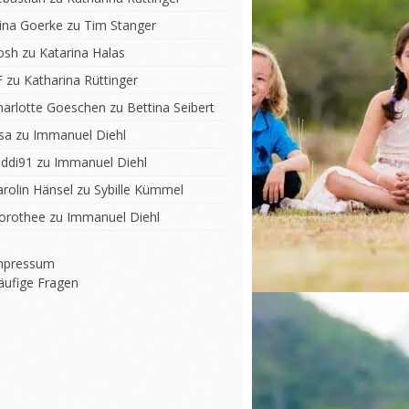
lina Goerke
zu
Tim Stanger
osh
zu
Katarina Halas
F
zu
Katharina Rüttinger
harlotte Goeschen
zu
Bettina Seibert
sa
zu
Immanuel Diehl
iddi91
zu
Immanuel Diehl
arolin Hänsel
zu
Sybille Kümmel
orothee
zu
Immanuel Diehl
mpressum
äufige Fragen