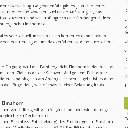
S
achte Darstellung. Gegebenenfalls gibt es ja auch mehrere
D
titutionen und Anwälten. Ziel dieser Auflistung ist, das
 sie zukommt und wie umfangreich eine familiengerichtliche
D
liengericht Elmshorn ist.
K
G
les sehr schnell. In vielen Fällen kommt es dann direkt in
D
chen den Beteiligten und das Verfahren ist dann auch schon
d
v
D
r Einigung, wird das Familiengericht Elmshorn in den meisten
I
 mit dem Ziel das der/die Sachverständige dem Richter/der
Ch
iefert. Und obgleich am Anfang alles schnell geht, ist es dann
in die Länge zieht, was oftmals zu einer Belastung für die
T
t Elmshorn
nen gerichtlich gebilligten Vergleich beendet wird, dann gibt
O
Vergleich kein Rechtsmittel.
G
einen Beschluss (Entscheidung) des Familiengericht Elmshorn
S
en, die Möglichkeit gemäss § 63 (1) FamFG innerhalb einer