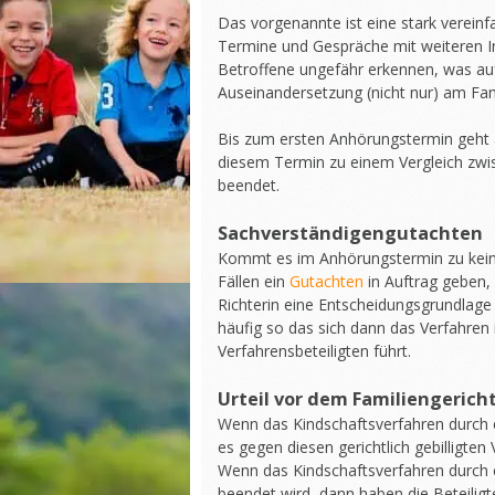
Das vorgenannte ist eine stark vereinf
Termine und Gespräche mit weiteren Ins
Betroffene ungefähr erkennen, was auf
Auseinandersetzung (nicht nur) am Fami
Bis zum ersten Anhörungstermin geht al
diesem Termin zu einem Vergleich zwis
beendet.
Sachverständigengutachten
Kommt es im Anhörungstermin zu keine
Fällen ein
Gutachten
in Auftrag geben,
Richterin eine Entscheidungsgrundlage l
häufig so das sich dann das Verfahren 
Verfahrensbeteiligten führt.
Urteil vor dem Familiengerich
Wenn das Kindschaftsverfahren durch ei
es gegen diesen gerichtlich gebilligten 
Wenn das Kindschaftsverfahren durch 
beendet wird, dann haben die Beteiligt