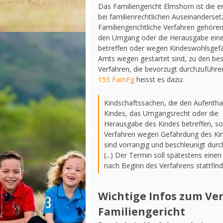
Das Familiengericht Elmshorn ist die e
bei familienrechtlichen Auseinanderse
Familiengerichtliche Verfahren gehören
den Umgang oder die Herausgabe eine
betreffen oder wegen Kindeswohlsgef
Amts wegen gestartet sind, zu den be
Verfahren, die bevorzugt durchzuführen
155 FamFg
heisst es dazu:
Kindschaftssachen, die den Aufentha
Kindes, das Umgangsrecht oder die
Herausgabe des Kindes betreffen, s
Verfahren wegen Gefährdung des Ki
sind vorrangig und beschleunigt durc
(...) Der Termin soll spätestens eine
nach Beginn des Verfahrens stattfind
Wichtige Infos zum Ve
Familiengericht