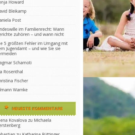
onja Howard
avid Bleikamp
aniela Post
indeswille im Familienrecht: Wann
erichte zuhören – und wann nicht
ie 5 größten Fehler im Umgang mit
em Jugendamt – und wie Sie sie
ermeiden
agmar Schamoti
na Rosenthal
ristina Fischer
ilmann Warnke
NEUESTE KOMMENTARE
lena Kovalova
zu
Michaela
erstenberg
ebastian
zu
Katharina Rüttinger