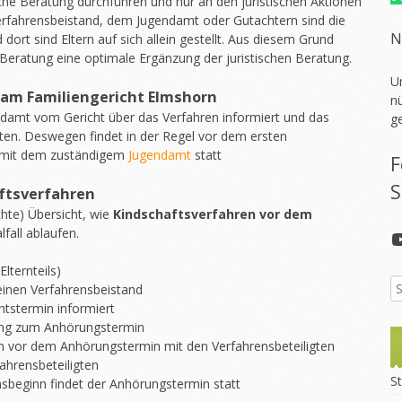
ische Beratung durchführen und nur an den juristischen Aktionen
Verfahrensbeistand, dem Jugendamt oder Gutachtern sind die
N
ort sind Eltern auf sich allein gestellt. Aus diesem Grund
 Beratung eine optimale Ergänzung der juristischen Beratung.
U
am Familiengericht Elmshorn
nü
ndamt vom Gericht über das Verfahren informiert und das
g
gten. Deswegen findet in der Regel vor dem ersten
 mit dem zuständigem
Jugendamt
statt
F
S
aftsverfahren
chte) Übersicht, wie
Kindschaftsverfahren vor dem
fall ablaufen.
lternteils)
 einen Verfahrensbeistand
tstermin informiert
dung zum Anhörungstermin
h vor dem Anhörungstermin mit den Verfahrensbeteiligten
ahrensbeteiligten
St
sbeginn findet der Anhörungstermin statt