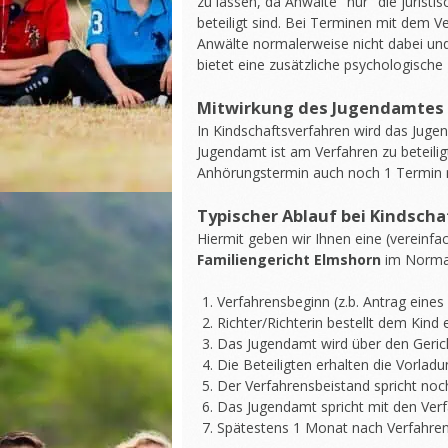
zu lassen, da Anwälte "nur" die jurist
beteiligt sind. Bei Terminen mit dem 
Anwälte normalerweise nicht dabei und d
bietet eine zusätzliche psychologische
Mitwirkung des Jugendamtes 
In Kindschaftsverfahren wird das Juge
Jugendamt ist am Verfahren zu beteili
Anhörungstermin auch noch 1 Termin
Typischer Ablauf bei Kindsch
Hiermit geben wir Ihnen eine (vereinfa
Familiengericht Elmshorn
im Normal
Verfahrensbeginn (z.b. Antrag eines E
Richter/Richterin bestellt dem Kind
Das Jugendamt wird über den Gerich
Die Beteiligten erhalten die Vorla
Der Verfahrensbeistand spricht noc
Das Jugendamt spricht mit den Verf
Spätestens 1 Monat nach Verfahren