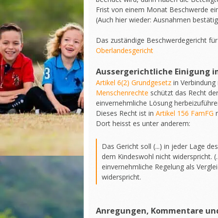
Frist von einem Monat Beschwerde einz
(Auch hier wieder: Ausnahmen bestätig
Das zuständige Beschwerdegericht für 
Oberlandesgericht
Aussergerichtliche Einigung 
Artikel 6(2) Grundgesetz
in Verbindung
Menschenrechte
schützt das Recht der
einvernehmliche Lösung herbeizuführen
Dieses Recht ist in
Artikel 156 FamFG
n
Dort heisst es unter anderem:
Das Gericht soll (...) in jeder Lage d
dem Kindeswohl nicht widerspricht. (...
einvernehmliche Regelung als Vergle
widerspricht.
Anregungen, Kommentare und 