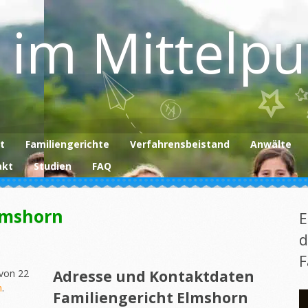
 im Mittelp
t
Familiengerichte
Verfahrensbeistand
Anwälte
akt
Studien
FAQ
lmshorn
E
d
F
 von 22
Adresse und Kontaktdaten
n
.
Familiengericht Elmshorn