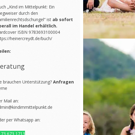
ch „Kind im Mittelpunkt: Ein
egweiser durch den
amilienrechtsdschungel“ ist
ab sofort
berall im Handel erhältlich.
ardcover ISBN 9783693100004
tps://heinercreydt.de/buch/
eilen:
eratung
ie brauchen Unterstützung?
Anfragen
erne
r Mail an:
dmin@kindimmittelpunkt.de
der per Whatsapp an:
173 673 1713