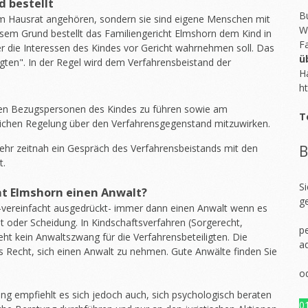
d bestellt
Bu
em Hausrat angehören, sondern sie sind eigene Menschen mit
W
esem Grund bestellt das Familiengericht Elmshorn dem Kind in
F
er die Interessen des Kindes vor Gericht wahrnehmen soll. Das
ü
gten". In der Regel wird dem Verfahrensbeistand der
H
ht
ren Bezugspersonen des Kindes zu führen sowie am
T
chen Regelung über den Verfahrensgegenstand mitzuwirken.
sehr zeitnah ein Gespräch des Verfahrensbeistands mit den
B
t.
S
ht Elmshorn einen Anwalt?
g
 -vereinfacht ausgedrückt- immer dann einen Anwalt wenn es
lt oder Scheidung. In Kindschaftsverfahren (Sorgerecht,
pe
t kein Anwaltszwang für die Verfahrensbeteiligten. Die
a
s Recht, sich einen Anwalt zu nehmen. Gute Anwälte finden Sie
o
ung empfiehlt es sich jedoch auch, sich psychologisch beraten
0