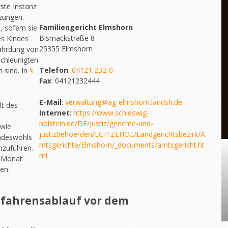
rste Instanz
tzungen.
Familiengericht Elmshorn
, sofern sie
Bismackstraße 8
s Kindes
25355 Elmshorn
ährdung von
schleunigten
Telefon
:
04121 232-0
 sind. In
§
Fax
: 04121232444
E-Mail
:
verwaltung@ag-elmshorn.landsh.de
lt des
Internet
:
https://www.schleswig-
holstein.de/DE/justiz/gerichte-und-
owie
justizbehoerden/LGITZEHOE/Landgerichtsbezirk/A
ndeswohls
mtsgerichte/Elmshorn/_documents/amtsgericht.ht
hzuführen.
ml
n Monat
en.
rfahrensablauf vor dem