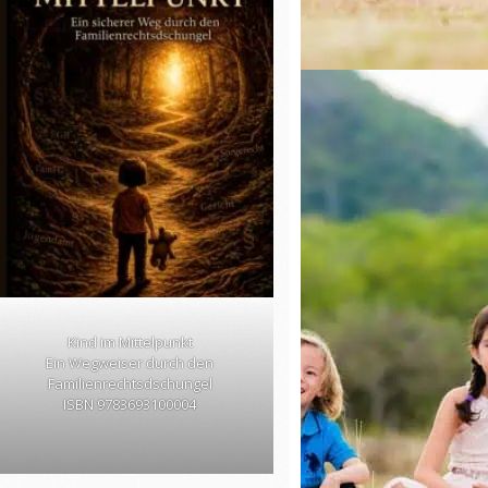
Kind im Mittelpunkt
Ein Wegweiser durch den
Familienrechtsdschungel
ISBN 9783693100004