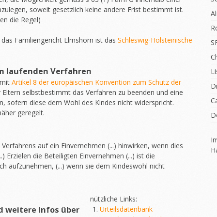
ulegen, soweit gesetzlich keine andere Frist bestimmt ist.
A
en die Regel)
R
das Familiengericht Elmshorn ist das
Schleswig-Holsteinische
S
C
im laufenden Verfahren
Li
 mit
Artikel 8 der europäischen Konvention zum Schutz der
D
 Eltern selbstbestimmt das Verfahren zu beenden und eine
C
, sofern diese dem Wohl des Kindes nicht widerspricht.
äher geregelt.
D
I
es Verfahrens auf ein Einvernehmen (...) hinwirken, wenn dies
H
) Erzielen die Beteiligten Einvernehmen (...) ist die
ich aufzunehmen, (...) wenn sie dem Kindeswohl nicht
nützliche Links:
weitere Infos über
Urteilsdatenbank