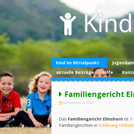
Skip
to
Kind
content
Kind im Mittelpunkt
Jugendam
aktuelle Beiträge
Hilfe
Kont
Über uns
Unterstützen Sie
uns
Familiengericht E
Datenschutzerklärung
November 4, 2021
Impressum
Das
Familiengericht Elmshorn
ist 1
Familiengerichten in
Schleswig-Holstei