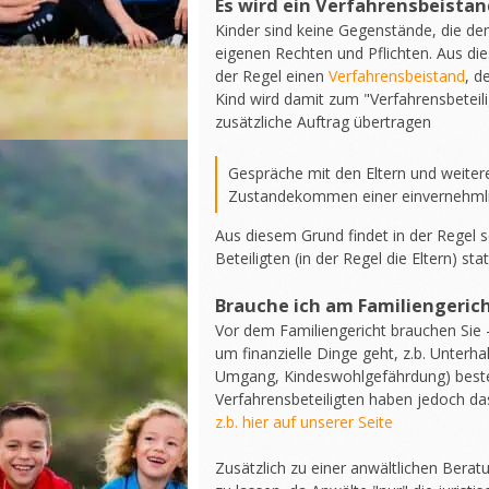
Es wird ein Verfahrensbeistan
Kinder sind keine Gegenstände, die d
eigenen Rechten und Pflichten. Aus di
der Regel einen
Verfahrensbeistand
, d
Kind wird damit zum "Verfahrensbeteili
zusätzliche Auftrag übertragen
Gespräche mit den Eltern und weite
Zustandekommen einer einvernehmli
Aus diesem Grund findet in der Regel 
Beteiligten (in der Regel die Eltern) stat
Brauche ich am Familiengeric
Vor dem Familiengericht brauchen Sie
um finanzielle Dinge geht, z.b. Unterha
Umgang, Kindeswohlgefährdung) besteh
Verfahrensbeteiligten haben jedoch da
z.b. hier auf unserer Seite
Zusätzlich zu einer anwältlichen Berat