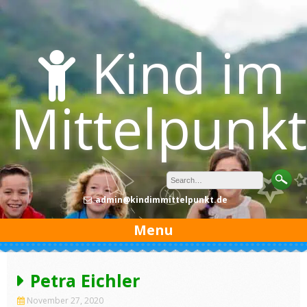
Skip
to
content
Kind im
Mittelpunkt
admin@kindimmittelpunkt.de
Menu
Petra Eichler
November 27, 2020