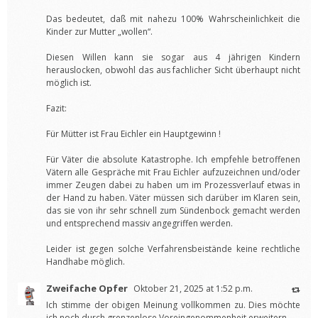
Das bedeutet, daß mit nahezu 100% Wahrscheinlichkeit die
Kinder zur Mutter „wollen“.
Diesen Willen kann sie sogar aus 4 jährigen Kindern
herauslocken, obwohl das aus fachlicher Sicht überhaupt nicht
möglich ist.
Fazit:
Für Mütter ist Frau Eichler ein Hauptgewinn !
Für Väter die absolute Katastrophe. Ich empfehle betroffenen
Vätern alle Gespräche mit Frau Eichler aufzuzeichnen und/oder
immer Zeugen dabei zu haben um im Prozessverlauf etwas in
der Hand zu haben. Väter müssen sich darüber im Klaren sein,
das sie von ihr sehr schnell zum Sündenbock gemacht werden
und entsprechend massiv angegriffen werden.
Leider ist gegen solche Verfahrensbeistände keine rechtliche
Handhabe möglich.
Zweifache Opfer
Oktober 21, 2025 at 1:52 p.m.
Ich stimme der obigen Meinung vollkommen zu. Dies möchte
ich noch durch grenzenlose Voreingenommenheit erweitern..