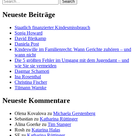
Neueste Beiträge
Staatlich finanzierter Kindesmissbrauch
Sonja Howard
David Bleikamp
Daniela Post
Kindeswille im Familienrecht: Wann Gerichte zuhören – und
wann nicht
Die 5 größten Fehler im Umgang mit dem Jugendamt – und
wie Sie sie vermeiden
Dagmar Schamoti
Ina Rosenthal
Christina Fischer
Tilmann Warnke
Neueste Kommentare
Olena Kovalova
zu
Michaela Gerstenberg
Sebastian
zu
Katharina Rüttinger
Alina Goerke
zu
Tim Stanger
Rosh
zu
Katarina Halas
SF
zu
Katharina Rüttinger