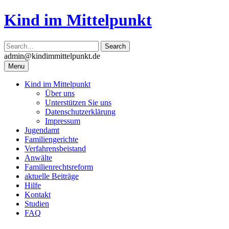
Skip
Kind im Mittelpunkt
to
content
admin@kindimmittelpunkt.de
Menu
Kind im Mittelpunkt
Über uns
Unterstützen Sie uns
Datenschutzerklärung
Impressum
Jugendamt
Familiengerichte
Verfahrensbeistand
Anwälte
Familienrechtsreform
aktuelle Beiträge
Hilfe
Kontakt
Studien
FAQ