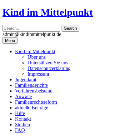
Skip
Kind im Mittelpunkt
to
content
admin@kindimmittelpunkt.de
Menu
Kind im Mittelpunkt
Über uns
Unterstützen Sie uns
Datenschutzerklärung
Impressum
Jugendamt
Familiengerichte
Verfahrensbeistand
Anwälte
Familienrechtsreform
aktuelle Beiträge
Hilfe
Kontakt
Studien
FAQ