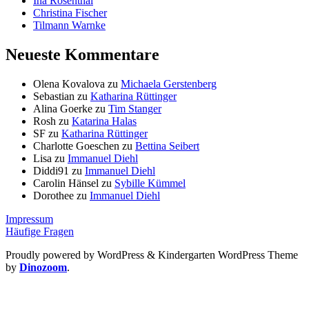
Ina Rosenthal
Christina Fischer
Tilmann Warnke
Neueste Kommentare
Olena Kovalova
zu
Michaela Gerstenberg
Sebastian
zu
Katharina Rüttinger
Alina Goerke
zu
Tim Stanger
Rosh
zu
Katarina Halas
SF
zu
Katharina Rüttinger
Charlotte Goeschen
zu
Bettina Seibert
Lisa
zu
Immanuel Diehl
Diddi91
zu
Immanuel Diehl
Carolin Hänsel
zu
Sybille Kümmel
Dorothee
zu
Immanuel Diehl
Impressum
Häufige Fragen
Proudly powered by WordPress
&
Kindergarten WordPress Theme
by
Dinozoom
.