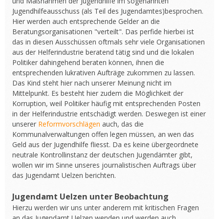
und Maßnahmen der Jugendhilfe im sogenannten
Jugendhilfeausschuss (als Teil des Jugendamtes)besprochen.
Hier werden auch entsprechende Gelder an die
Beratungsorganisationen "verteilt". Das perfide hierbei ist
das in diesen Ausschüssen oftmals sehr viele Organisationen
aus der Helferindustrie beratend tätig sind und die lokalen
Politiker dahingehend beraten können, ihnen die
entsprechenden lukrativen Aufträge zukommen zu lassen.
Das Kind steht hier nach unserer Meinung nicht im
Mittelpunkt. Es besteht hier zudem die Möglichkeit der
Korruption, weil Politiker häufig mit entsprechenden Posten
in der Helferindustrie entschädigt werden. Deswegen ist einer
unserer
Reformvorschlägen
auch, das die
Kommunalverwaltungen offen legen müssen, an wen das
Geld aus der Jugendhilfe fliesst. Da es keine übergeordnete
neutrale Kontrollinstanz der deutschen Jugendämter gibt,
wollen wir im Sinne unseres journalistischen Auftrags über
das Jugendamt Uelzen berichten.
Jugendamt Uelzen unter Beobachtung
Hierzu werden wir uns unter anderem mit kritischen Fragen
an das Jugendamt Uelzen wenden und werden auch