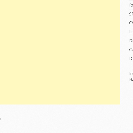
R
S
C
Li
D
C
D
I
H
)