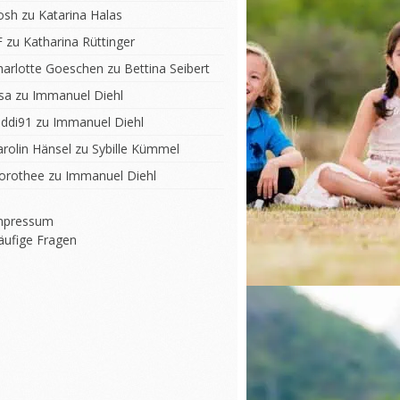
osh
zu
Katarina Halas
F
zu
Katharina Rüttinger
harlotte Goeschen
zu
Bettina Seibert
sa
zu
Immanuel Diehl
iddi91
zu
Immanuel Diehl
arolin Hänsel
zu
Sybille Kümmel
orothee
zu
Immanuel Diehl
mpressum
äufige Fragen