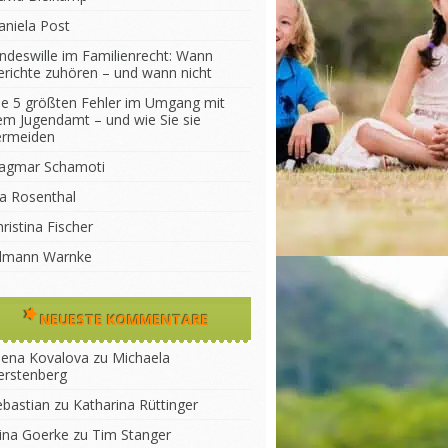
aniela Post
indeswille im Familienrecht: Wann
erichte zuhören – und wann nicht
ie 5 größten Fehler im Umgang mit
em Jugendamt – und wie Sie sie
ermeiden
agmar Schamoti
na Rosenthal
ristina Fischer
ilmann Warnke
NEUESTE KOMMENTARE
lena Kovalova
zu
Michaela
erstenberg
ebastian
zu
Katharina Rüttinger
lina Goerke
zu
Tim Stanger