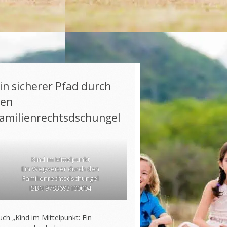
in sicherer Pfad durch
en
amilienrechtsdschungel
Kind im Mittelpunkt
Ein Wegweiser durch den
Familienrechtsdschungel
ISBN 9783693100004
ch „Kind im Mittelpunkt: Ein