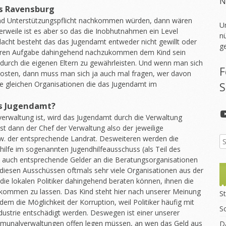
N
s Ravensburg
nd Unterstützungspflicht nachkommen würden, dann wären
U
erweile ist es aber so das die Inobhutnahmen ein Level
nü
dacht besteht das das Jugendamt entweder nicht gewillt oder
g
rimären Aufgabe dahingehend nachzukommen dem Kind sein
 durch die eigenen Eltern zu gewährleisten. Und wenn man sich
F
osten, dann muss man sich ja auch mal fragen, wer davon
 die gleichen Organisationen die das Jugendamt im
S
as Jugendamt?
rwaltung ist, wird das Jugendamt durch die Verwaltung
 ist dann der Chef der Verwaltung also der jeweilige
w. der entsprechende Landrat. Desweiteren werden die
fe im sogenannten Jugendhilfeausschuss (als Teil des
 auch entsprechende Gelder an die Beratungsorganisationen
 in diesen Ausschüssen oftmals sehr viele Organisationen aus der
 die lokalen Politiker dahingehend beraten können, ihnen die
ukommen zu lassen. Das Kind steht hier nach unserer Meinung
St
udem die Möglichkeit der Korruption, weil Politiker häufig mit
S
dustrie entschädigt werden. Deswegen ist einer unserer
munalverwaltungen offen legen müssen, an wen das Geld aus
D