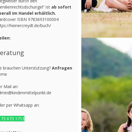
egweiser durch den
amilienrechtsdschungel“ ist
ab sofort
berall im Handel erhältlich.
ardcover ISBN 9783693100004
tps://heinercreydt.de/buch/
eilen:
eratung
ie brauchen Unterstützung?
Anfragen
erne
r Mail an:
dmin@kindimmittelpunkt.de
der per Whatsapp an:
173 673 1713