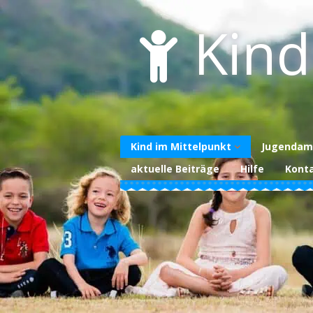
Skip
to
Kind
content
Kind im Mittelpunkt
Jugendam
aktuelle Beiträge
Hilfe
Kont
Über uns
Unterstützen Sie
uns
Datenschutzerklärung
Impressum