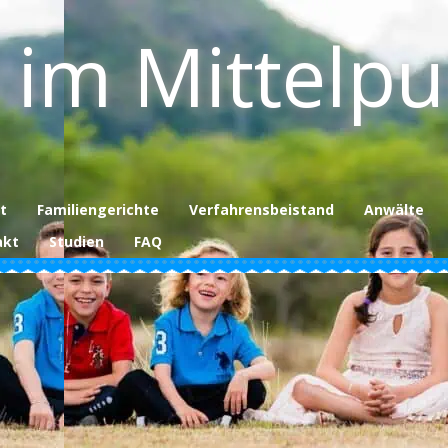
 im Mittelp
t
Familiengerichte
Verfahrensbeistand
Anwälte
akt
Studien
FAQ