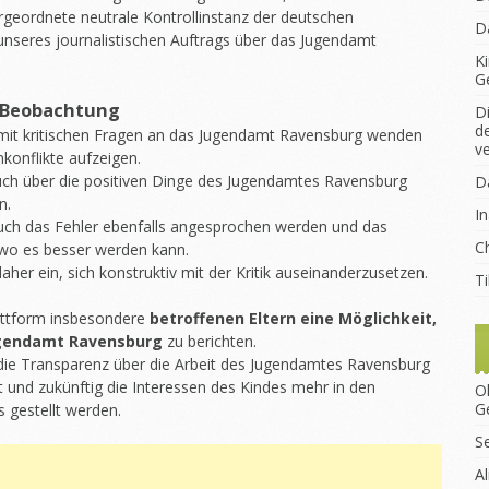
bergeordnete neutrale Kontrollinstanz der deutschen
D
 unseres journalistischen Auftrags über das Jugendamt
K
G
 Beobachtung
D
d
mit kritischen Fragen an das Jugendamt Ravensburg wenden
v
konflikte aufzeigen.
uch über die positiven Dinge des Jugendamtes Ravensburg
D
n.
I
auch das Fehler ebenfalls angesprochen werden und das
Ch
wo es besser werden kann.
er ein, sich konstruktiv mit der Kritik auseinanderzusetzen.
T
lattform insbesondere
betroffenen Eltern eine Möglichkeit,
ugendamt Ravensburg
zu berichten.
 die Transparenz über die Arbeit des Jugendamtes Ravensburg
 und zukünftig die Interessen des Kindes mehr in den
O
G
 gestellt werden.
S
A