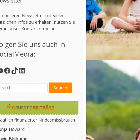
ewsletter
m unseren Newsletter mit vielen
tzlichen Infos zu erhalten, nutzen Sie
erne unser
Kontaktformular
olgen Sie uns auch in
ocialMedia:
YouTube
Facebook
TikTok
LinkedIn
NEUESTE BEITRÄGE
aatlich finanzierter Kindesmissbrauch
onja Howard
avid Bleikamp