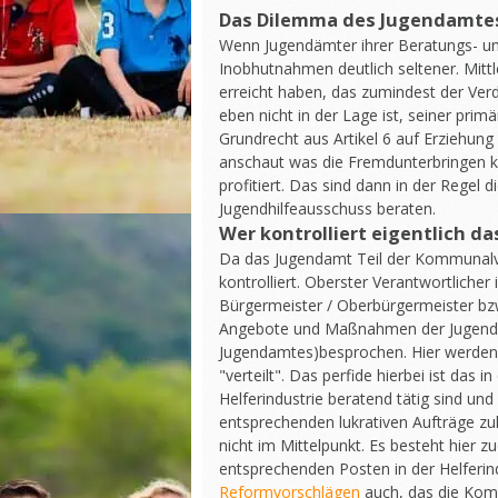
Das Dilemma des Jugendamte
Wenn Jugendämter ihrer Beratungs- u
Inobhutnahmen deutlich seltener. Mittl
erreicht haben, das zumindest der Ver
eben nicht in der Lage ist, seiner p
Grundrecht aus Artikel 6 auf Erziehung
anschaut was die Fremdunterbringen k
profitiert. Das sind dann in der Regel
Jugendhilfeausschuss beraten.
Wer kontrolliert eigentlich d
Da das Jugendamt Teil der Kommunalve
kontrolliert. Oberster Verantwortlicher
Bürgermeister / Oberbürgermeister bz
Angebote und Maßnahmen der Jugendhil
Jugendamtes)besprochen. Hier werden
"verteilt". Das perfide hierbei ist das
Helferindustrie beratend tätig sind und
entsprechenden lukrativen Aufträge z
nicht im Mittelpunkt. Es besteht hier z
entsprechenden Posten in der Helferin
Reformvorschlägen
auch, das die Kom