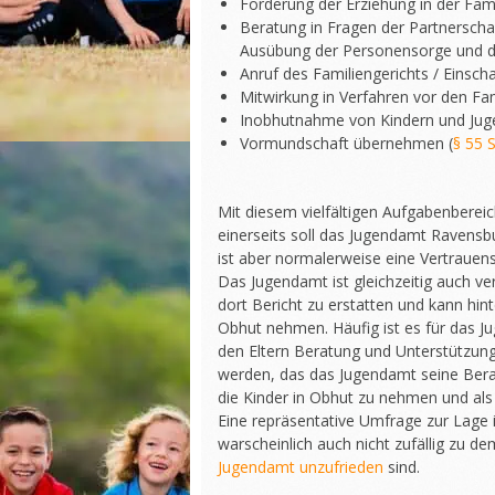
Förderung der Erziehung in der Fami
Beratung in Fragen der Partnerscha
Ausübung der Personensorge und 
Anruf des Familiengerichts / Einscha
Mitwirkung in Verfahren vor den Fam
Inobhutnahme von Kindern und Juge
Vormundschaft übernehmen (
§ 55 
Mit diesem vielfältigen Aufgabenberei
einerseits soll das Jugendamt Ravensbu
ist aber normalerweise eine Vertrauens
Das Jugendamt ist gleichzeitig auch ve
dort Bericht zu erstatten und kann hi
Obhut nehmen. Häufig ist es für das J
den Eltern Beratung und Unterstützung
werden, das das Jugendamt seine Ber
die Kinder in Obhut zu nehmen und als
Eine repräsentative Umfrage zur Lage
warscheinlich auch nicht zufällig zu d
Jugendamt unzufrieden
sind.