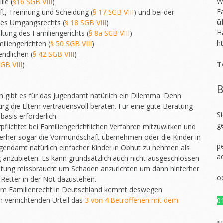
W
lie (
§16 SGB VIII
)
F
ft, Trennung und Scheidung (
§ 17 SGB VIII
) und bei der
ü
des Umgangsrechts (
§ 18 SGB VIII
)
H
ltung des Familiengerichts (
§ 8a SGB VIII
)
ht
iliengerichten (
§ 50 SGB VIII
)
ndlichen (
§ 42 SGB VIII
)
T
SGB VIII
)
B
ch gibt es für das Jugendamt natürlich ein Dilemma. Denn
rg die Eltern vertrauensvoll beraten. Für eine gute Beratung
S
basis erforderlich.
g
rpflichtet bei Familiengerichtlichen Verfahren mitzuwirken und
nterher sogar die Vormundschaft übernehmen oder die Kinder in
pe
ugendamt natürlich einfacher Kinder in Obhut zu nehmen als
a
 anzubieten. Es kann grundsätzlich auch nicht ausgeschlossen
atung missbraucht um Schaden anzurichten um dann hinterher
o
 Retter in der Not dazustehen.
 im Familienrecht in Deutschland kommt deswegen
em vernichtenden Urteil das
3 von 4 Betroffenen mit dem
0