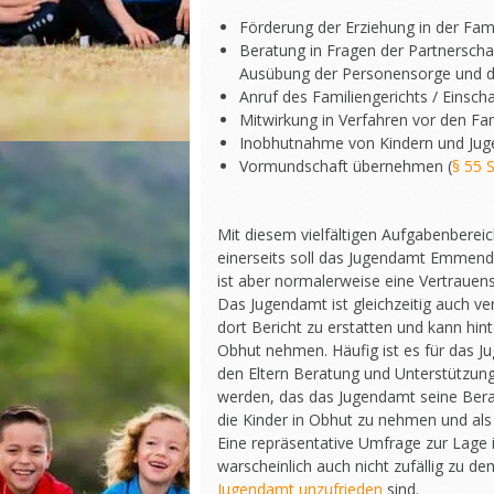
Förderung der Erziehung in der Fami
Beratung in Fragen der Partnerscha
Ausübung der Personensorge und 
Anruf des Familiengerichts / Einscha
Mitwirkung in Verfahren vor den Fam
Inobhutnahme von Kindern und Juge
Vormundschaft übernehmen (
§ 55 
Mit diesem vielfältigen Aufgabenberei
einerseits soll das Jugendamt Emmendi
ist aber normalerweise eine Vertrauens
Das Jugendamt ist gleichzeitig auch ve
dort Bericht zu erstatten und kann hi
Obhut nehmen. Häufig ist es für das J
den Eltern Beratung und Unterstützung
werden, das das Jugendamt seine Ber
die Kinder in Obhut zu nehmen und als
Eine repräsentative Umfrage zur Lage
warscheinlich auch nicht zufällig zu d
Jugendamt unzufrieden
sind.