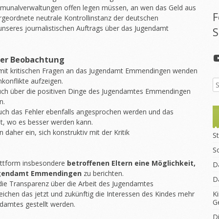
munalverwaltungen offen legen müssen, an wen das Geld aus
F
bergeordnete neutrale Kontrollinstanz der deutschen
 unseres journalistischen Auftrags über das Jugendamt
S
er Beobachtung
 mit kritischen Fragen an das Jugendamt Emmendingen wenden
konflikte aufzeigen.
auch über die positiven Dinge des Jugendamtes Emmendingen
n.
auch das Fehler ebenfalls angesprochen werden und das
, wo es besser werden kann.
aher ein, sich konstruktiv mit der Kritik
St
S
lattform insbesondere
betroffenen Eltern eine Möglichkeit,
D
Jugendamt Emmendingen
zu berichten.
D
die Transparenz über die Arbeit des Jugendamtes
hen das jetzt und zukünftig die Interessen des Kindes mehr
K
G
ndamtes gestellt werden.
D