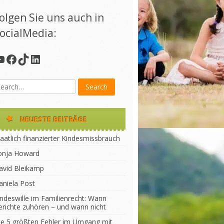
olgen Sie uns auch in
ocialMedia:
YouTube
Facebook
TikTok
LinkedIn
NEUESTE BEITRÄGE
aatlich finanzierter Kindesmissbrauch
onja Howard
avid Bleikamp
aniela Post
indeswille im Familienrecht: Wann
erichte zuhören – und wann nicht
ie 5 größten Fehler im Umgang mit