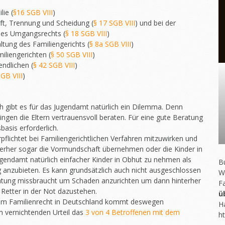
lie (
§16 SGB VIII
)
ft, Trennung und Scheidung (
§ 17 SGB VIII
) und bei der
des Umgangsrechts (
§ 18 SGB VIII
)
ltung des Familiengerichts (
§ 8a SGB VIII
)
iliengerichten (
§ 50 SGB VIII
)
ndlichen (
§ 42 SGB VIII
)
SGB VIII
)
ch gibt es für das Jugendamt natürlich ein Dilemma. Denn
ngen die Eltern vertrauensvoll beraten. Für eine gute Beratung
basis erforderlich.
rpflichtet bei Familiengerichtlichen Verfahren mitzuwirken und
nterher sogar die Vormundschaft übernehmen oder die Kinder in
ugendamt natürlich einfacher Kinder in Obhut zu nehmen als
Bu
 anzubieten. Es kann grundsätzlich auch nicht ausgeschlossen
W
atung missbraucht um Schaden anzurichten um dann hinterher
F
 Retter in der Not dazustehen.
ü
 im Familienrecht in Deutschland kommt deswegen
H
em vernichtenden Urteil das
3 von 4 Betroffenen mit dem
ht