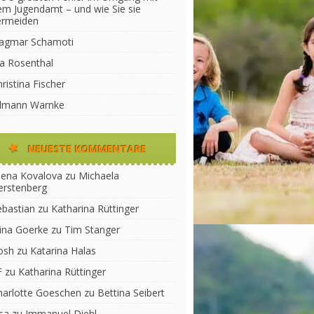
em Jugendamt – und wie Sie sie
ermeiden
agmar Schamoti
na Rosenthal
ristina Fischer
ilmann Warnke
NEUESTE KOMMENTARE
lena Kovalova
zu
Michaela
erstenberg
ebastian
zu
Katharina Rüttinger
lina Goerke
zu
Tim Stanger
osh
zu
Katarina Halas
F
zu
Katharina Rüttinger
harlotte Goeschen
zu
Bettina Seibert
sa
zu
Immanuel Diehl