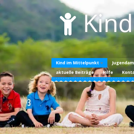
Skip
to
Kind
content
Kind im Mittelpunkt
Jugendam
aktuelle Beiträge
Hilfe
Kont
Über uns
Unterstützen Sie
uns
Datenschutzerklärung
Impressum