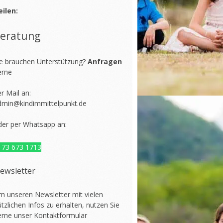
eilen:
eratung
ie brauchen Unterstützung?
Anfragen
erne
r Mail an:
dmin@kindimmittelpunkt.de
der per Whatsapp an:
173 673 1713
ewsletter
m unseren Newsletter mit vielen
tzlichen Infos zu erhalten, nutzen Sie
erne unser
Kontaktformular