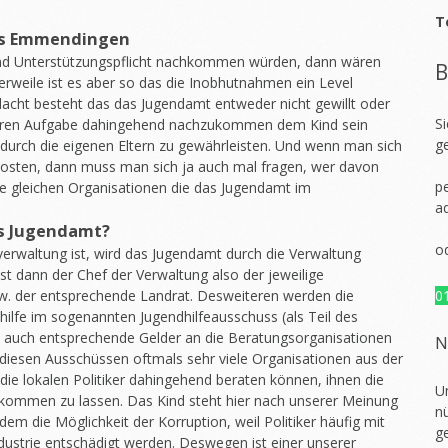
T
es Emmendingen
nd Unterstützungspflicht nachkommen würden, dann wären
B
erweile ist es aber so das die Inobhutnahmen ein Level
dacht besteht das das Jugendamt entweder nicht gewillt oder
S
rimären Aufgabe dahingehend nachzukommen dem Kind sein
g
 durch die eigenen Eltern zu gewährleisten. Und wenn man sich
osten, dann muss man sich ja auch mal fragen, wer davon
pe
 die gleichen Organisationen die das Jugendamt im
a
as Jugendamt?
o
rwaltung ist, wird das Jugendamt durch die Verwaltung
 ist dann der Chef der Verwaltung also der jeweilige
w. der entsprechende Landrat. Desweiteren werden die
0
fe im sogenannten Jugendhilfeausschuss (als Teil des
 auch entsprechende Gelder an die Beratungsorganisationen
N
 in diesen Ausschüssen oftmals sehr viele Organisationen aus der
 die lokalen Politiker dahingehend beraten können, ihnen die
U
ukommen zu lassen. Das Kind steht hier nach unserer Meinung
nü
udem die Möglichkeit der Korruption, weil Politiker häufig mit
g
dustrie entschädigt werden. Deswegen ist einer unserer