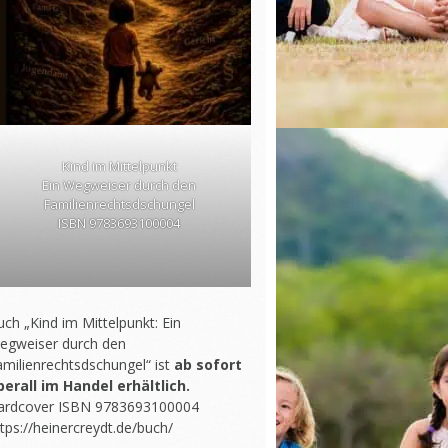
Kind im Mittelpunkt
Ein Wegweiser durch den
Familienrechtsdschungel
ISBN 9783693100004
ch „Kind im Mittelpunkt: Ein
egweiser durch den
amilienrechtsdschungel“ ist
ab sofort
berall im Handel erhältlich.
ardcover ISBN 9783693100004
tps://heinercreydt.de/buch/