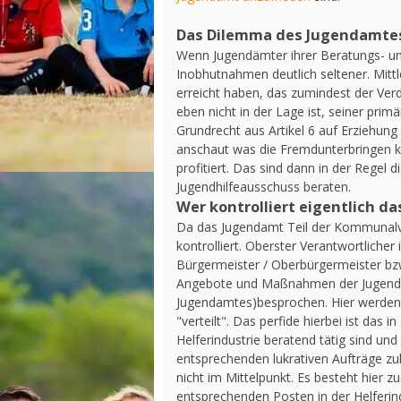
Das Dilemma des Jugendamt
Wenn Jugendämter ihrer Beratungs- u
Inobhutnahmen deutlich seltener. Mittl
erreicht haben, das zumindest der Ver
eben nicht in der Lage ist, seiner p
Grundrecht aus Artikel 6 auf Erziehung
anschaut was die Fremdunterbringen k
profitiert. Das sind dann in der Regel
Jugendhilfeausschuss beraten.
Wer kontrolliert eigentlich d
Da das Jugendamt Teil der Kommunalve
kontrolliert. Oberster Verantwortlicher
Bürgermeister / Oberbürgermeister bz
Angebote und Maßnahmen der Jugendhil
Jugendamtes)besprochen. Hier werden
"verteilt". Das perfide hierbei ist das
Helferindustrie beratend tätig sind und
entsprechenden lukrativen Aufträge z
nicht im Mittelpunkt. Es besteht hier z
entsprechenden Posten in der Helferin