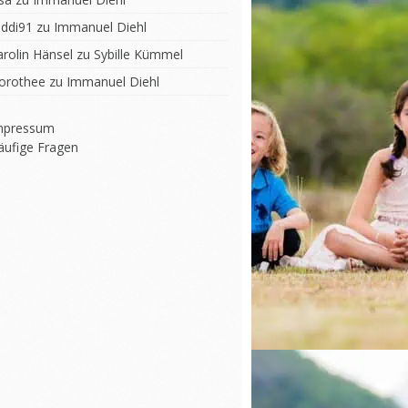
iddi91
zu
Immanuel Diehl
arolin Hänsel
zu
Sybille Kümmel
orothee
zu
Immanuel Diehl
mpressum
äufige Fragen