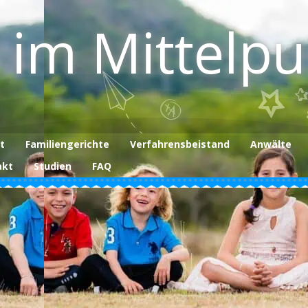
 im Mittelp
t
Familiengerichte
Verfahrensbeistand
Anwälte
akt
Studien
FAQ