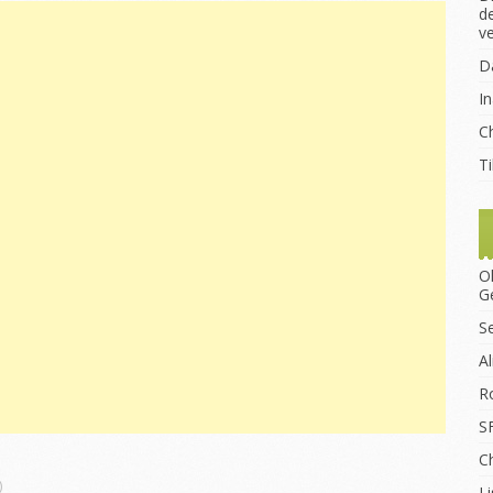
d
v
D
I
Ch
T
O
G
S
A
R
S
C
)
Li