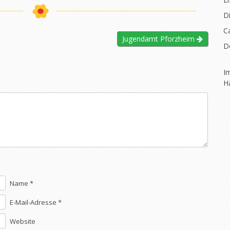
D
C
Jugendamt Pforzheim
D
I
H
Name *
E-Mail-Adresse *
Website