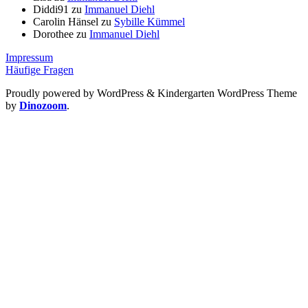
Diddi91
zu
Immanuel Diehl
Carolin Hänsel
zu
Sybille Kümmel
Dorothee
zu
Immanuel Diehl
Impressum
Häufige Fragen
Proudly powered by WordPress
&
Kindergarten WordPress Theme
by
Dinozoom
.