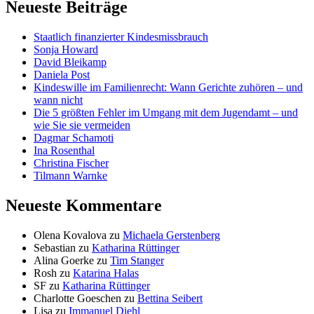
Neueste Beiträge
Staatlich finanzierter Kindesmissbrauch
Sonja Howard
David Bleikamp
Daniela Post
Kindeswille im Familienrecht: Wann Gerichte zuhören – und
wann nicht
Die 5 größten Fehler im Umgang mit dem Jugendamt – und
wie Sie sie vermeiden
Dagmar Schamoti
Ina Rosenthal
Christina Fischer
Tilmann Warnke
Neueste Kommentare
Olena Kovalova
zu
Michaela Gerstenberg
Sebastian
zu
Katharina Rüttinger
Alina Goerke
zu
Tim Stanger
Rosh
zu
Katarina Halas
SF
zu
Katharina Rüttinger
Charlotte Goeschen
zu
Bettina Seibert
Lisa
zu
Immanuel Diehl