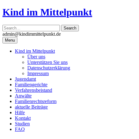
Skip
Kind im Mittelpunkt
to
content
admin@kindimmittelpunkt.de
Menu
Kind im Mittelpunkt
Über uns
Unterstützen Sie uns
Datenschutzerklärung
Impressum
Jugendamt
Familiengerichte
Verfahrensbeistand
Anwälte
Familienrechtsreform
aktuelle Beiträge
Hilfe
Kontakt
Studien
FAQ