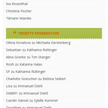
Ina Rosenthal
Christina Fischer
Tilmann Warnke
NEUESTE KOMMENTARE
Olena Kovalova
zu
Michaela Gerstenberg
Sebastian
zu
Katharina Rüttinger
Alina Goerke
zu
Tim Stanger
Rosh
zu
Katarina Halas
SF
zu
Katharina Rüttinger
Charlotte Goeschen
zu
Bettina Seibert
Lisa
zu
Immanuel Diehl
Diddi91
zu
Immanuel Diehl
Carolin Hänsel
zu
Sybille Kümmel
Dorothee
zu
Immanuel Diehl