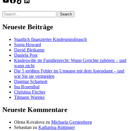
YouTube
Facebook
TikTok
LinkedIn
Neueste Beiträge
Staatlich finanzierter Kindesmissbrauch
Sonja Howard
David Bleikamp
Daniela Post
Kindeswille im Familienrecht: Wann Gerichte zuhören – und
wann nicht
Die 5 größten Fehler im Umgang mit dem Jugendamt – und
wie Sie sie vermeiden
Dagmar Schamoti
Ina Rosenthal
Christina Fischer
Tilmann Warnke
Neueste Kommentare
Olena Kovalova
zu
Michaela Gerstenberg
Sebastian
zu
Katharina Rüttinger