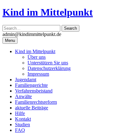
Skip
Kind im Mittelpunkt
to
content
admin@kindimmittelpunkt.de
Menu
Kind im Mittelpunkt
Über uns
Unterstützen Sie uns
Datenschutzerklärung
Impressum
Jugendamt
Familiengerichte
Verfahrensbeistand
Anwälte
Familienrechtsreform
aktuelle Beiträge
Hilfe
Kontakt
Studien
FAQ