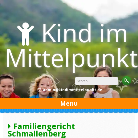
Skip
to
content
Kind im
Mittelpunkt
admin@kindimmittelpunkt.de
Menu
Familiengericht
Schmallenberg