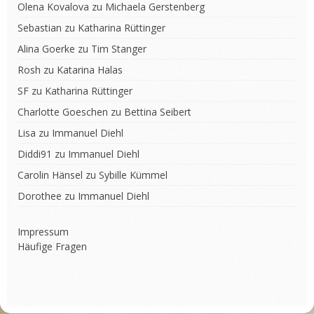
Olena Kovalova
zu
Michaela Gerstenberg
Sebastian
zu
Katharina Rüttinger
Alina Goerke
zu
Tim Stanger
Rosh
zu
Katarina Halas
SF
zu
Katharina Rüttinger
Charlotte Goeschen
zu
Bettina Seibert
Lisa
zu
Immanuel Diehl
Diddi91
zu
Immanuel Diehl
Carolin Hänsel
zu
Sybille Kümmel
Dorothee
zu
Immanuel Diehl
Impressum
Häufige Fragen