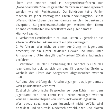
Eltern von Kindern sind in Sorgerechtsverfahren nur
„Nebendarsteller“ die im gesamten Verfahren ebenso ignoriert
werden wie ein Rechtsanwalt. Da Behörden keine Fehler
machen, ist jeder Vortrag von Eltern bedeutungslos. Selbst
offensichtliche Lügen des Juendamtes werden bedenkenlos
akzeptiert. Sorgerechtsentscheidungen werden den Eltern
ebenso vorenthalten wie schriftsätze des Jugendamtes:
Hier vorliegend:
1. Verfahren: Gerichtsakte = ca. 3000 Seiten, Zugestelt an die
eltern ca. 40 Seiten. Akteneinsicht ein Jahr verweigert.
2. Verfahren: Wer nicht zu einer Anhörung im jugendamt
erscheint, ist ein Opfer sexueller Gewalt und muß unter
Amtsvormund (Alter des „Kindes“ = aktuell 20 Jahre, laufendes
Verfahren)
3. Verfahren: Bei der Einschaltung des Gerichts GEGEN das
Jugendamt handelt es sich um eine Kindeswohlgefährdung,
weshalb den Eltern das Sorgerecht abgesprochen werden
muß.
Auf eine Überprüfung der Anschuldigungen des Jugendamtes
wird grundsätzlich verzichtet.
Zusätzlich: telefonische Besprechungen von Rchtern mit dem
jugendamt, wie den Eltern ihre Rechte entzogen werden
können. Beweise: Kopien von justiz- und Verwaltungsakten.
Wer etwas sagt, was dem Jugendamt nicht gefällt, wird
angeklagt und verurteilt. Kinderschutzmeldungen und Klagen