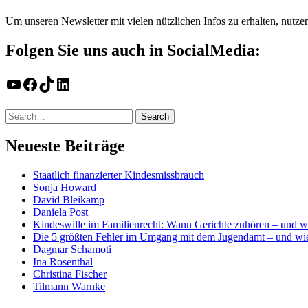
Um unseren Newsletter mit vielen nützlichen Infos zu erhalten, nutze
Folgen Sie uns auch in SocialMedia:
YouTube
Facebook
TikTok
LinkedIn
Neueste Beiträge
Staatlich finanzierter Kindesmissbrauch
Sonja Howard
David Bleikamp
Daniela Post
Kindeswille im Familienrecht: Wann Gerichte zuhören – und w
Die 5 größten Fehler im Umgang mit dem Jugendamt – und wie
Dagmar Schamoti
Ina Rosenthal
Christina Fischer
Tilmann Warnke