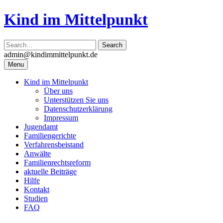
Skip
Kind im Mittelpunkt
to
content
admin@kindimmittelpunkt.de
Menu
Kind im Mittelpunkt
Über uns
Unterstützen Sie uns
Datenschutzerklärung
Impressum
Jugendamt
Familiengerichte
Verfahrensbeistand
Anwälte
Familienrechtsreform
aktuelle Beiträge
Hilfe
Kontakt
Studien
FAQ