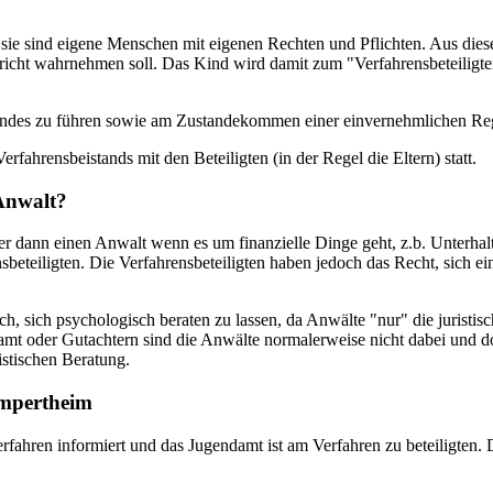
sie sind eigene Menschen mit eigenen Rechten und Pflichten. Aus die
ericht wahrnehmen soll. Das Kind wird damit zum "Verfahrensbeteiligte
indes zu führen sowie am Zustandekommen einer einvernehmlichen Re
fahrensbeistands mit den Beteiligten (in der Regel die Eltern) statt.
Anwalt?
er dann einen Anwalt wenn es um finanzielle Dinge geht, z.b. Unterha
beteiligten. Die Verfahrensbeteiligten haben jedoch das Recht, sich 
ch, sich psychologisch beraten zu lassen, da Anwälte "nur" die juristi
t oder Gutachtern sind die Anwälte normalerweise nicht dabei und dort 
istischen Beratung.
ampertheim
rfahren informiert und das Jugendamt ist am Verfahren zu beteiligten.