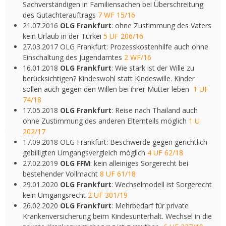
Sachverständigen in Familiensachen bei Überschreitung
des Gutachterauftrags
7 WF 15/16
21.07.2016
OLG Frankfurt
: ohne Zustimmung des Vaters
kein Urlaub in der Türkei
5 UF 206/16
27.03.2017 OLG Frankfurt: Prozesskostenhilfe auch ohne
Einschaltung des Jugendamtes
2 WF/16
16.01.2018
OLG Frankfurt
: Wie stark ist der Wille zu
berücksichtigen? Kindeswohl statt Kindeswille. Kinder
sollen auch gegen den Willen bei ihrer Mutter leben
1 UF
74/18
17.05.2018
OLG Frankfurt
: Reise nach Thailand auch
ohne Zustimmung des anderen Elternteils möglich
1 U
202/17
17.09.2018 OLG Frankfurt: Beschwerde gegen gerichtlich
gebilligten Umgangsvergleich möglich
4 UF 62/18
27.02.2019
OLG FFM
: kein alleiniges Sorgerecht bei
bestehender Vollmacht
8 UF 61/18
29.01.2020
OLG Frankfurt
: Wechselmodell ist Sorgerecht
kein Umgangsrecht
2 UF 301/19
26.02.2020
OLG Frankfurt
: Mehrbedarf für private
Krankenversicherung beim Kindesunterhalt. Wechsel in die