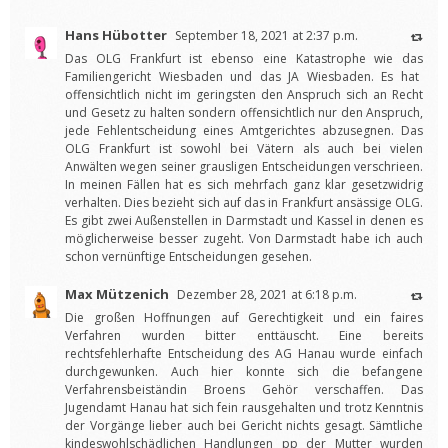
Hans Hübotter
September 18, 2021 at 2:37 p.m.
Das OLG Frankfurt ist ebenso eine Katastrophe wie das
Familiengericht Wiesbaden
und das
JA Wiesbaden
. Es hat
offensichtlich nicht im geringsten den Anspruch sich an Recht
und Gesetz zu halten sondern offensichtlich nur den Anspruch,
jede Fehlentscheidung eines Amtgerichtes abzusegnen. Das
OLG Frankfurt ist sowohl bei Vätern als auch bei vielen
Anwälten wegen seiner grausligen Entscheidungen verschrieen.
In meinen Fällen hat es sich mehrfach ganz klar gesetzwidrig
verhalten. Dies bezieht sich auf das in Frankfurt ansässige OLG.
Es gibt zwei Außenstellen in Darmstadt und Kassel in denen es
möglicherweise besser zugeht. Von Darmstadt habe ich auch
schon vernünftige Entscheidungen gesehen.
Max Mützenich
Dezember 28, 2021 at 6:18 p.m.
Die großen Hoffnungen auf Gerechtigkeit und ein faires
Verfahren wurden bitter enttäuscht. Eine bereits
rechtsfehlerhafte Entscheidung des AG Hanau wurde einfach
durchgewunken. Auch hier konnte sich die befangene
Verfahrensbeiständin Broens Gehör verschaffen. Das
Jugendamt Hanau hat sich fein rausgehalten und trotz Kenntnis
der Vorgänge lieber auch bei Gericht nichts gesagt. Sämtliche
kindeswohlschädlichen Handlungen pp der Mutter wurden