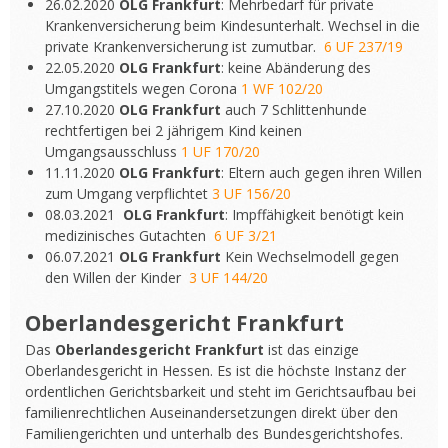
26.02.2020
OLG Frankfurt
: Mehrbedarf für private
Krankenversicherung beim Kindesunterhalt. Wechsel in die
private Krankenversicherung ist zumutbar.
6 UF 237/19
22.05.2020
OLG Frankfurt
: keine Abänderung des
Umgangstitels wegen Corona
1 WF 102/20
27.10.2020
OLG Frankfurt
auch 7 Schlittenhunde
rechtfertigen bei 2 jährigem Kind keinen
Umgangsausschluss
1 UF 170/20
11.11.2020
OLG Frankfurt
: Eltern auch gegen ihren Willen
zum Umgang verpflichtet
3 UF 156/20
08.03.2021
OLG Frankfurt
: Impffähigkeit benötigt kein
medizinisches Gutachten
6 UF 3/21
06.07.2021
OLG Frankfurt
Kein Wechselmodell gegen
den Willen der Kinder
3 UF 144/20
Oberlandesgericht Frankfurt
Das
Oberlandesgericht Frankfurt
ist das einzige
Oberlandesgericht in Hessen. Es ist die höchste Instanz der
ordentlichen Gerichtsbarkeit und steht im Gerichtsaufbau bei
familienrechtlichen Auseinandersetzungen direkt über den
Familiengerichten und unterhalb des Bundesgerichtshofes.