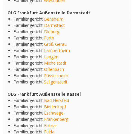
Familiengericht
Wiesbaden
OLG Frankfurt Außenstelle Darmstadt
Familiengericht
Bensheim
Familiengericht
Darmstadt
Familiengericht
Dieburg
Familiengericht
Fürth
Familiengericht
Groß Gerau
Familiengericht
Lampertheim
Familiengericht
Langen
Familiengericht
Michelstadt
Familiengericht
Offenbach
Familiengericht
Rüsselsheim
Familiengericht
Seligenstadt
OLG Frankfurt Außenstelle Kassel
Familiengericht
Bad Hersfeld
Familiengericht
Biedenkopf
Familiengericht
Eschwege
Familiengericht
Frankenberg
Familiengericht
Fritzlar
Familiengericht
Fulda