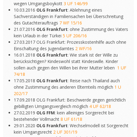
wegen Umgangsboykott
3 UF 146/99
10.03.2016
OLG Frankfurt
: Ablehnung eines
Sachverständigen in Familiensachen bei Überschreitung
des Gutachterauftrags
7 WF 15/16
21.07.2016
OLG Frankfurt
: ohne Zustimmung des Vaters
kein Urlaub in der Türkei
5 UF 206/16
27.03.2017 OLG Frankfurt: Prozesskostenhilfe auch ohne
Einschaltung des Jugendamtes
2 WF/16
16.01.2018
OLG Frankfurt
: Wie stark ist der Wille zu
berücksichtigen? Kindeswohl statt Kindeswille. Kinder
sollen auch gegen den Willen bei ihrer Mutter leben
1 UF
74/18
17.05.2018
OLG Frankfurt
: Reise nach Thailand auch
ohne Zustimmung des anderen Elternteils möglich
1 U
202/17
17.09.2018 OLG Frankfurt: Beschwerde gegen gerichtlich
gebilligten Umgangsvergleich möglich
4 UF 62/18
27.02.2019
OLG FFM
: kein alleiniges Sorgerecht bei
bestehender Vollmacht
8 UF 61/18
29.01.2020
OLG Frankfurt
: Wechselmodell ist Sorgerecht
kein Umgangsrecht
2 UF 301/19