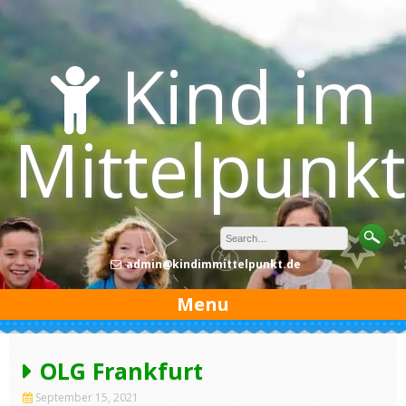
Skip
to
content
Kind im
Mittelpunkt
admin@kindimmittelpunkt.de
Menu
OLG Frankfurt
September 15, 2021