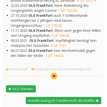
private Krankenversicherung ist zumutbar.
6 UF 237/19
22.05.2020
OLG Frankfurt
: keine Abänderung des
Umgangstitels wegen Corona
1 WF 102/20
27.10.2020
OLG Frankfurt
auch 7 Schlittenhunde
rechtfertigen bei 2 jährigem Kind keinen
Umgangsausschluss
1 UF 170/20
11.11.2020
OLG Frankfurt
: Eltern auch gegen ihren Willen
zum Umgang verpflichtet
3 UF 156/20
08.03.2021
OLG Frankfurt
: Impffähigkeit benötigt kein
medizinisches Gutachten
6 UF 3/21
06.07.2021
OLG Frankfurt
Kein Wechselmodell gegen
den Willen der Kinder
3 UF 144/20
Heiner Creydt
Familiengerichte und Oberlandesgerichte
OLG Dresden
Anwaltszwang im Familienrecht abschaffen