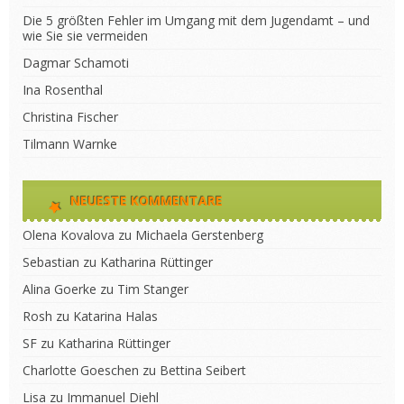
Die 5 größten Fehler im Umgang mit dem Jugendamt – und
wie Sie sie vermeiden
Dagmar Schamoti
Ina Rosenthal
Christina Fischer
Tilmann Warnke
NEUESTE KOMMENTARE
Olena Kovalova
zu
Michaela Gerstenberg
Sebastian
zu
Katharina Rüttinger
Alina Goerke
zu
Tim Stanger
Rosh
zu
Katarina Halas
SF
zu
Katharina Rüttinger
Charlotte Goeschen
zu
Bettina Seibert
Lisa
zu
Immanuel Diehl