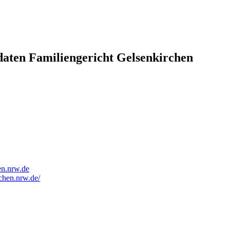
aten Familiengericht Gelsenkirchen
en.nrw.de
chen.nrw.de/