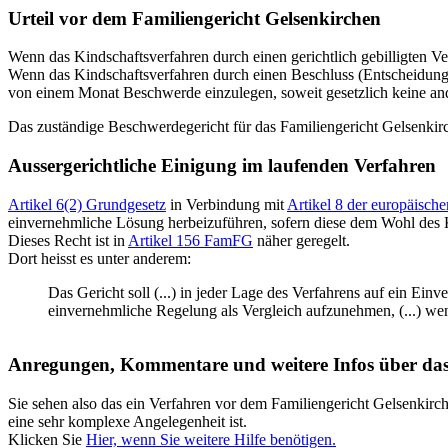
Urteil vor dem Familiengericht Gelsenkirchen
Wenn das Kindschaftsverfahren durch einen gerichtlich gebilligten Ver
Wenn das Kindschaftsverfahren durch einen Beschluss (Entscheidung) 
von einem Monat Beschwerde einzulegen, soweit gesetzlich keine ande
Das zuständige Beschwerdegericht für das Familiengericht Gelsenkirc
Aussergerichtliche Einigung im laufenden Verfahren
Artikel 6(2) Grundgesetz
in Verbindung mit
Artikel 8 der europäisc
einvernehmliche Lösung herbeizuführen, sofern diese dem Wohl des K
Dieses Recht ist in
Artikel 156 FamFG
näher geregelt.
Dort heisst es unter anderem:
Das Gericht soll (...) in jeder Lage des Verfahrens auf ein Einv
einvernehmliche Regelung als Vergleich aufzunehmen, (...) we
Anregungen, Kommentare und weitere Infos über das
Sie sehen also das ein Verfahren vor dem Familiengericht Gelsenkirc
eine sehr komplexe Angelegenheit ist.
Klicken Sie
Hier, wenn Sie weitere Hilfe benötigen.