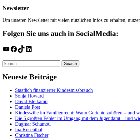
Newsletter
Um unseren Newsletter mit vielen nützlichen Infos zu erhalten, nutze
Folgen Sie uns auch in SocialMedia:
YouTube
Facebook
TikTok
LinkedIn
Neueste Beiträge
Staatlich finanzierter Kindesmissbrauch
Sonja Howard
David Bleikamp
Daniela Post
Kindeswille im Familienrecht: Wann Gerichte zuhören – und w
Die 5 größten Fehler im Umgang mit dem Jugendamt – und wie
Dagmar Schamoti
Ina Rosenthal
Christina Fischer