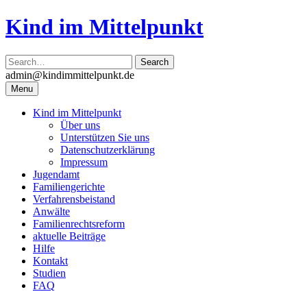
Skip
Kind im Mittelpunkt
to
content
admin@kindimmittelpunkt.de
Menu
Kind im Mittelpunkt
Über uns
Unterstützen Sie uns
Datenschutzerklärung
Impressum
Jugendamt
Familiengerichte
Verfahrensbeistand
Anwälte
Familienrechtsreform
aktuelle Beiträge
Hilfe
Kontakt
Studien
FAQ