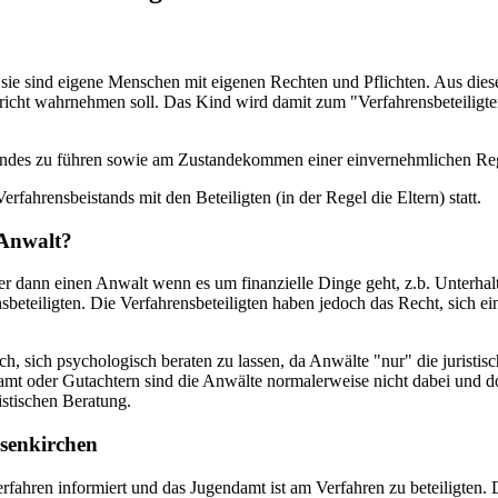
sie sind eigene Menschen mit eigenen Rechten und Pflichten. Aus dies
ericht wahrnehmen soll. Das Kind wird damit zum "Verfahrensbeteiligte
indes zu führen sowie am Zustandekommen einer einvernehmlichen Re
fahrensbeistands mit den Beteiligten (in der Regel die Eltern) statt.
 Anwalt?
er dann einen Anwalt wenn es um finanzielle Dinge geht, z.b. Unterha
beteiligten. Die Verfahrensbeteiligten haben jedoch das Recht, sich 
ch, sich psychologisch beraten zu lassen, da Anwälte "nur" die juristi
t oder Gutachtern sind die Anwälte normalerweise nicht dabei und dort 
istischen Beratung.
senkirchen
rfahren informiert und das Jugendamt ist am Verfahren zu beteiligten.