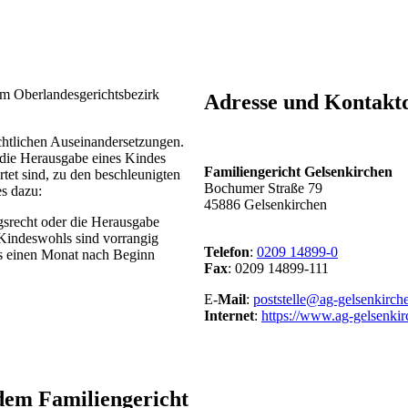
 im Oberlandesgerichtsbezirk
Adresse und Kontaktd
echtlichen Auseinandersetzungen.
 die Herausgabe eines Kindes
Familiengericht Gelsenkirchen
et sind, zu den beschleunigten
Bochumer Straße 79
es dazu:
45886 Gelsenkirchen
gsrecht oder die Herausgabe
Kindeswohls sind vorrangig
Telefon
:
0209 14899-0
ens einen Monat nach Beginn
Fax
: 0209 14899-111
E-
Mail
:
poststelle@ag-gelsenkirch
Internet
:
https://www.ag-gelsenkir
dem Familiengericht