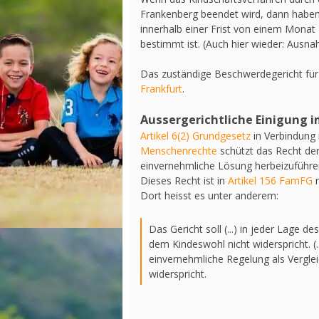
Frankenberg beendet wird, dann haben 
innerhalb einer Frist von einem Monat
bestimmt ist. (Auch hier wieder: Ausn
Das zuständige Beschwerdegericht für 
Frankfurt
.
Aussergerichtliche Einigung 
Artikel 6(2) Grundgesetz
in Verbindung
Menschenrechte
schützt das Recht der
einvernehmliche Lösung herbeizuführen
Dieses Recht ist in
Artikel 156 FamFG
n
Dort heisst es unter anderem:
Das Gericht soll (...) in jeder Lage d
dem Kindeswohl nicht widerspricht. (...
einvernehmliche Regelung als Vergle
widerspricht.