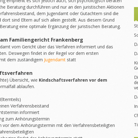
ung empfiehlt es sich jedoch auch, sich psychologisch beraten
ische Beratung durchführen und nur an den juristischen Aktionen
Verfahrensbeistand, dem Jugendamt oder Gutachtern sind die
ort sind Eltern auf sich allein gestellt. Aus diesem Grund
St
 Beratung eine optimale Ergänzung der juristischen Beratung.
S
am Familiengericht Frankenberg
D
ndamt vom Gericht über das Verfahren informiert und das
gten. Deswegen findet in der Regel vor dem ersten
D
 mit dem zuständigem
Jugendamt
statt
K
G
aftsverfahren
D
chte) Übersicht, wie
Kindschaftsverfahren vor dem
d
rmalfall ablaufen.
v
D
lternteils)
 einen Verfahrensbeistand
I
tstermin informiert
Ch
dung zum Anhörungstermin
T
h vor dem Anhörungstermin mit den Verfahrensbeteiligten
ahrensbeteiligten