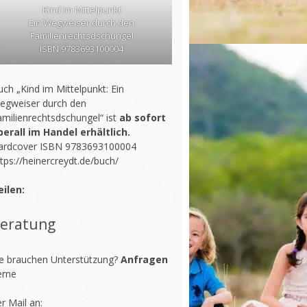
Kind im Mittelpunkt
Ein Wegweiser durch den
Familienrechtsdschungel
ISBN 9783693100004
ch „Kind im Mittelpunkt: Ein
egweiser durch den
amilienrechtsdschungel“ ist
ab sofort
berall im Handel erhältlich.
ardcover ISBN 9783693100004
tps://heinercreydt.de/buch/
eilen:
eratung
ie brauchen Unterstützung?
Anfragen
erne
r Mail an: