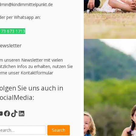
dmin@kindimmittelpunkt.de
der per Whatsapp an:
173 673 1713
ewsletter
m unseren Newsletter mit vielen
tzlichen Infos zu erhalten, nutzen Sie
erne unser
Kontaktformular
olgen Sie uns auch in
ocialMedia:
YouTube
Facebook
TikTok
LinkedIn