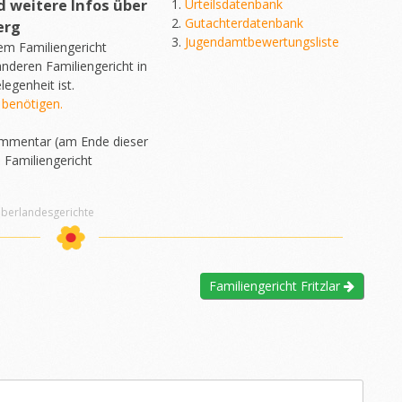
weitere Infos über
Urteilsdatenbank
Gutachterdatenbank
erg
Jugendamtbewertungsliste
dem Familiengericht
nderen Familiengericht in
egenheit ist.
 benötigen.
Kommentar (am Ende dieser
 Familiengericht
Oberlandesgerichte
Familiengericht Fritzlar