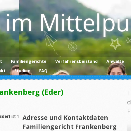
 im Mittelp
t
Familiengerichte
Verfahrensbeistand
Anwälte
akt
Studien
FAQ
rankenberg (Eder)
E
d
F
(Eder)
ist 1
Adresse und Kontaktdaten
Familiengericht Frankenberg