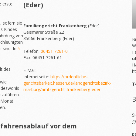
(Eder)
e erste
, sofern sie
Familiengericht Frankenberg
(Eder)
s Kindes
Geismarer Straße 22
ährdung von
35066 Frankenberg (Eder)
Bu
schleunigten
W
 sind. In
§
Telefon:
06451 7261-0
F
Fax: 06451 7261-61
ü
H
lt des
E-Mail:
ht
Internetseite:
https://ordentliche-
owie
gerichtsbarkeit.hessen.de/landgerichtsbezirk-
T
ndeswohls
marburg/amtsgericht-frankenberg-eder
hzuführen.
B
n Monat
en.
S
g
rfahrensablauf vor dem
pe