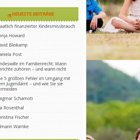
NEUESTE BEITRÄGE
aatlich finanzierter Kindesmissbrauch
onja Howard
avid Bleikamp
aniela Post
indeswille im Familienrecht: Wann
erichte zuhören – und wann nicht
ie 5 größten Fehler im Umgang mit
em Jugendamt – und wie Sie sie
ermeiden
agmar Schamoti
na Rosenthal
ristina Fischer
ilmann Warnke