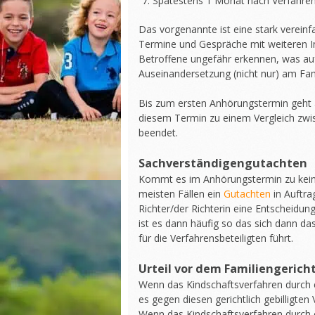
Spätestens 1 Monat nach Verfahren
Das vorgenannte ist eine stark vereinf
Termine und Gespräche mit weiteren Ins
Betroffene ungefähr erkennen, was auf
Auseinandersetzung (nicht nur) am Fami
Bis zum ersten Anhörungstermin geht al
diesem Termin zu einem Vergleich zwis
beendet.
Sachverständigengutachten
Kommt es im Anhörungstermin zu keiner
meisten Fällen ein
Gutachten
in Auftra
Richter/der Richterin eine Entscheidung
ist es dann häufig so das sich dann da
für die Verfahrensbeteiligten führt.
Urteil vor dem Familiengerich
Wenn das Kindschaftsverfahren durch ei
es gegen diesen gerichtlich gebilligten 
Wenn das Kindschaftsverfahren durch e