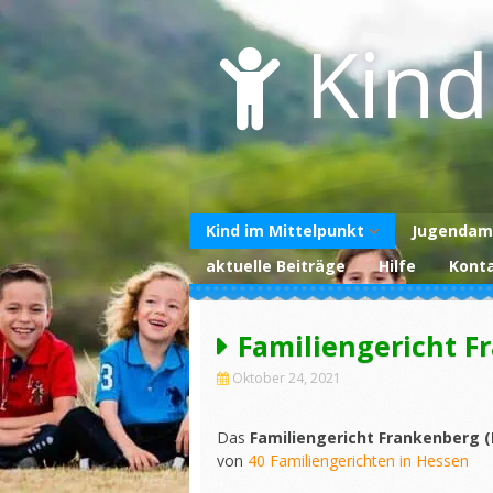
Skip
to
Kind
content
Kind im Mittelpunkt
Jugendam
aktuelle Beiträge
Hilfe
Kont
Über uns
Unterstützen Sie
uns
Familiengericht F
Datenschutzerklärung
Oktober 24, 2021
Impressum
Das
Familiengericht Frankenberg 
von
40 Familiengerichten in Hessen