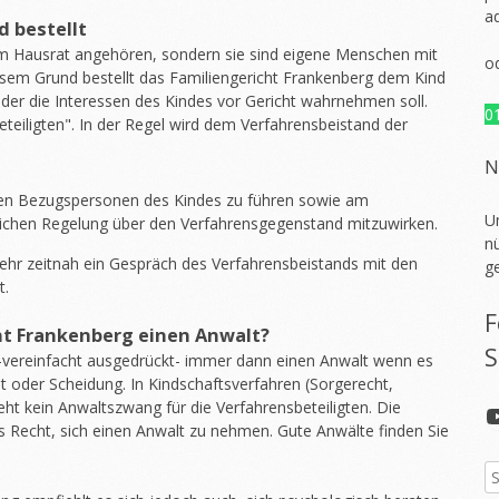
a
d bestellt
em Hausrat angehören, sondern sie sind eigene Menschen mit
o
esem Grund bestellt das Familiengericht Frankenberg dem Kind
 der die Interessen des Kindes vor Gericht wahrnehmen soll.
0
teiligten". In der Regel wird dem Verfahrensbeistand der
N
ren Bezugspersonen des Kindes zu führen sowie am
U
chen Regelung über den Verfahrensgegenstand mitzuwirken.
nü
sehr zeitnah ein Gespräch des Verfahrensbeistands mit den
g
t.
F
ht Frankenberg einen Anwalt?
S
 -vereinfacht ausgedrückt- immer dann einen Anwalt wenn es
lt oder Scheidung. In Kindschaftsverfahren (Sorgerecht,
t kein Anwaltszwang für die Verfahrensbeteiligten. Die
s Recht, sich einen Anwalt zu nehmen. Gute Anwälte finden Sie