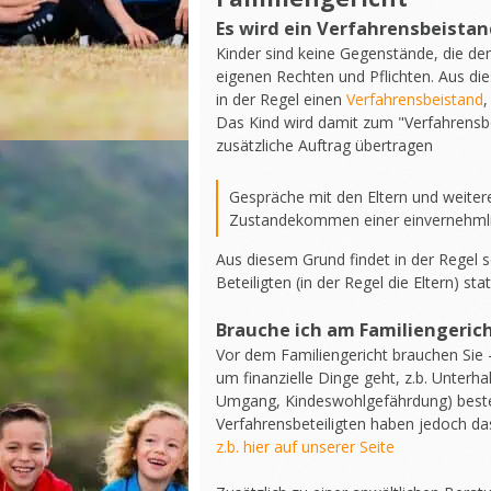
Es wird ein Verfahrensbeistan
Kinder sind keine Gegenstände, die d
eigenen Rechten und Pflichten. Aus di
in der Regel einen
Verfahrensbeistand
,
Das Kind wird damit zum "Verfahrensbe
zusätzliche Auftrag übertragen
Gespräche mit den Eltern und weite
Zustandekommen einer einvernehmli
Aus diesem Grund findet in der Regel 
Beteiligten (in der Regel die Eltern) stat
Brauche ich am Familiengeric
Vor dem Familiengericht brauchen Sie
um finanzielle Dinge geht, z.b. Unterha
Umgang, Kindeswohlgefährdung) besteh
Verfahrensbeteiligten haben jedoch da
z.b. hier auf unserer Seite