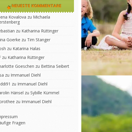
NEUESTE KOMMENTARE
lena Kovalova
zu
Michaela
erstenberg
ebastian
zu
Katharina Rüttinger
lina Goerke
zu
Tim Stanger
osh
zu
Katarina Halas
F
zu
Katharina Rüttinger
harlotte Goeschen
zu
Bettina Seibert
sa
zu
Immanuel Diehl
iddi91
zu
Immanuel Diehl
arolin Hänsel
zu
Sybille Kümmel
orothee
zu
Immanuel Diehl
mpressum
äufige Fragen