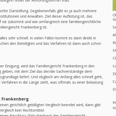
sbeginn findet der Anhörungstermin statt
achte Darstellung. Gegebenenfalls gibt es ja auch mehrere
O
titutionen und Anwälten. Ziel dieser Auflistung ist, das
G
 sie zukommt und wie umfangreich eine familiengerichtliche
liengericht Frankenberg ist.
S
A
les sehr schnell. In vielen Fällen kommt es dann direkt in
R
chen den Beteiligten und das Verfahren ist dann auch schon
S
C
 Einigung, wird das Familiengericht Frankenberg in den
Li
g geben, mit dem Ziel das der/die Sachverständige dem
D
sgrundlage liefert. Und obgleich am Anfang alles schnell geht,
C
s Verfahren in die Länge zieht, was oftmals zu einer Belastung
D
t Frankenberg
I
nen gerichtlich gebilligten Vergleich beendet wird, dann gibt
H
Vergleich kein Rechtsmittel.
inen Beschluss (Entscheidung) des Familiengericht