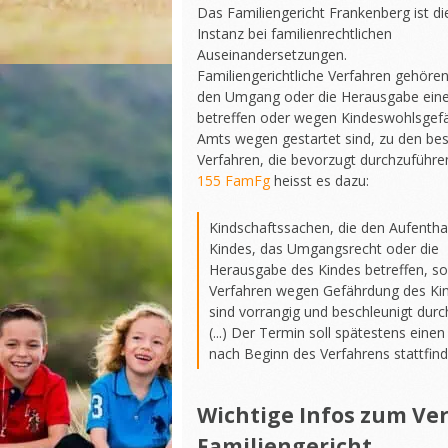
Das Familiengericht Frankenberg ist di
Instanz bei familienrechtlichen
Auseinandersetzungen.
Familiengerichtliche Verfahren gehören
den Umgang oder die Herausgabe eine
betreffen oder wegen Kindeswohlsgef
Amts wegen gestartet sind, zu den be
Verfahren, die bevorzugt durchzuführen
155 FamFg
heisst es dazu:
Kindschaftssachen, die den Aufentha
Kindes, das Umgangsrecht oder die
Herausgabe des Kindes betreffen, s
Verfahren wegen Gefährdung des Ki
sind vorrangig und beschleunigt durc
(...) Der Termin soll spätestens eine
nach Beginn des Verfahrens stattfind
Wichtige Infos zum Ve
Familiengericht