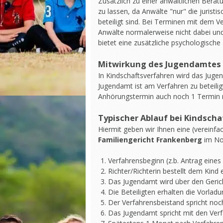
Zusätzlich zu einer anwältlichen Berat
zu lassen, da Anwälte "nur" die jurist
beteiligt sind. Bei Terminen mit dem 
Anwälte normalerweise nicht dabei und d
bietet eine zusätzliche psychologische
Mitwirkung des Jugendamtes 
In Kindschaftsverfahren wird das Juge
Jugendamt ist am Verfahren zu beteili
Anhörungstermin auch noch 1 Termin
Typischer Ablauf bei Kindsch
Hiermit geben wir Ihnen eine (vereinfa
Familiengericht Frankenberg
im No
Verfahrensbeginn (z.b. Antrag eines E
Richter/Richterin bestellt dem Kind
Das Jugendamt wird über den Gerich
Die Beteiligten erhalten die Vorla
Der Verfahrensbeistand spricht noc
Das Jugendamt spricht mit den Verf