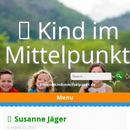
Skip
to
content
Kind im
Mittelpunkt
admin@kindimmittelpunkt.de
Menu
Susanne Jäger
August 22, 2021