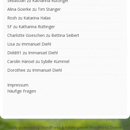
Sebastian
zu
Katharina Rüttinger
Alina Goerke
zu
Tim Stanger
Rosh
zu
Katarina Halas
SF
zu
Katharina Rüttinger
Charlotte Goeschen
zu
Bettina Seibert
Lisa
zu
Immanuel Diehl
Diddi91
zu
Immanuel Diehl
Carolin Hänsel
zu
Sybille Kümmel
Dorothee
zu
Immanuel Diehl
Impressum
Häufige Fragen
Proudly powered by WordPress
&
Kindergarten WordPress Theme