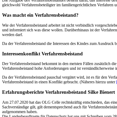
Die Aufgabe des Verfahrensbeistandes besteht darin, das Interesse des 
gleichwohl Verfahrensbeteiligter im familiengerichtlichen Verfahren u
Was macht ein Verfahrensbeistand?
Wie der Verfahrensbeistand arbeitet ist nicht verbindlich vorgeschrie
und informiert sich was diese wollen. Darüberhinaus ist der Verfahr
werden darf.
Da der Verfahrensbeistand die Interessen des Kindes zum Ausdruck brin
Interessenkonflikt Verfahrensbeistand
Der Verfahrensbeistand bekommt in den meisten Fällen zusätzlich die
Verfahrensbeistand hohe Anforderungen und ist verständlicherweise in
Da der Verfahrensbeistand pauschal vergütet wird, ist es für den Verfa
Verfahrensbeistand in einen Konflikt gebracht. (Näheres hierzu unter
Erfahrungsberichte Verfahrensbeistand
Silke Bienert
Am 27.07.2020 hat das OLG Celle rechtskräftig entschieden, das ein
Sachverständige gilt, gilt dementsprechend auch für Verfahrensbeistä
aufgenommen haben.
Die Landesbeauftragte für Datenschutz hat uns mit Schreiben vom 28.