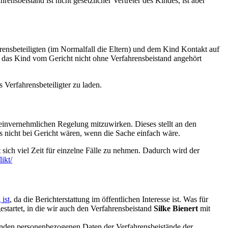
ensbeistand ist nicht gesetzlicher Vertreter des Kindes, ist aber
hrensbeteiligten (im Normalfall die Eltern) und dem Kind Kontakt auf
a das Kind vom Gericht nicht ohne Verfahrensbeistand angehört
 Verfahrensbeteiligter zu laden.
 einvernehmlichen Regelung mitzuwirken. Dieses stellt an den
ns nicht bei Gericht wären, wenn die Sache einfach wäre.
t sich viel Zeit für einzelne Fälle zu nehmen. Dadurch wird der
ikt/
 ist
, da die Berichterstattung im öffentlichen Interesse ist. Was für
startet, in die wir auch den Verfahrensbeistand
Silke Bienert
mit
ehenden personenbezogenen Daten der Verfahrensbeistände der