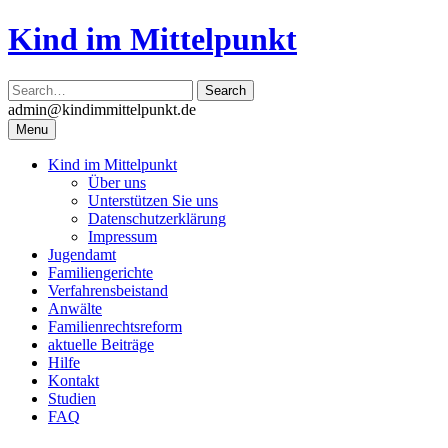
Skip
Kind im Mittelpunkt
to
content
admin@kindimmittelpunkt.de
Menu
Kind im Mittelpunkt
Über uns
Unterstützen Sie uns
Datenschutzerklärung
Impressum
Jugendamt
Familiengerichte
Verfahrensbeistand
Anwälte
Familienrechtsreform
aktuelle Beiträge
Hilfe
Kontakt
Studien
FAQ