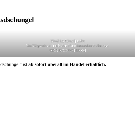
tsdschungel
Kind im Mittelpunkt
Ein Wegweiser durch den Familienrechtsdschungel
ISBN 9783693100004
dschungel“ ist
ab sofort überall im Handel erhältlich.