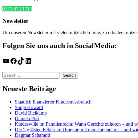
0173 673 1713
Newsletter
Um unseren Newsletter mit vielen nützlichen Infos zu erhalten, nutze
Folgen Sie uns auch in SocialMedia:
YouTube
Facebook
TikTok
LinkedIn
Neueste Beiträge
Staatlich finanzierter Kindesmissbrauch
Sonja Howard
David Bleikamp
Daniela Post
Kindeswille im Familienrecht: Wann Gerichte zuhören – und w
Die 5 größten Fehler im Umgang mit dem Jugendamt – und wie
Dagmar Schamoti