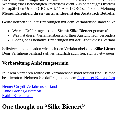
Wahrung eines berechtigten Interessess dient. Als berechtigtes Intere
Europäischen Union (GRC). Art. 11 Abs 1 GRC schützt die Meinungs
Meinungsfreiheit, da sie (unter anderem) den Austausch Betroffen
Gerne können Sie Ihre Erfahrungen mit dem Verfahrensbeistand
Silk
Welche Erfahrungen haben Sie mit
Silke Bienert
gemacht?
Was hat dieser Verfahrensbeistand Ihrer Ansicht nach besonder
Oder gibt es negative Erfahrungen mit der Arbeit dieses Verfah
Selbstverständlich laden wir auch den Verfahrenbeistand
Silke Biene
Dem Verfahrensbeistand steht es natürlich auch frei, sich zu etwaig
Vorbereitung Anhörungstermin
In Ihrem Verfahren wurde ein Verfahrensbeistand bestellt und Sie mö
beantworten. Nehmen Sie dafür ganz bequem
über unser Kontaktform
Heiner Creydt
Verfahrensbeistand
Anne Bröring-Osterholt
Katrin Kriedemann
One thought on “
Silke Bienert
”