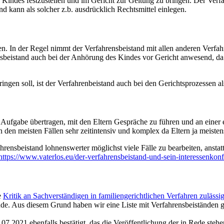
Kindes festzustellen und im Gericht zur Geltung zu bringen. Der Verfahr
nd kann als solcher z.b. ausdrücklich Rechtsmittel einlegen.
ben. In der Regel nimmt der Verfahrensbeistand mit allen anderen Verfa
ensbeistand auch bei der Anhörung des Kindes vor Gericht anwesend, d
gen soll, ist der Verfahrenbeistand auch bei den Gerichtsprozessen als
 Aufgabe übertragen, mit den Eltern Gespräche zu führen und an einer
 den meisten Fällen sehr zeitintensiv und komplex da Eltern ja meiste
hrensbeistand lohnenswerter möglichst viele Fälle zu bearbeiten, anstat
https://www.vaterlos.eu/der-verfahrensbeistand-und-sein-interessenkonfl
e
Kritik an Sachverständigen in familiengerichtlichen Verfahren zulässig
nde. Aus diesem Grund haben wir eine Liste mit Verfahrensbeiständen ge
07.2021 ebenfalls bestätigt, das die Veröffentlichung der in Rede st