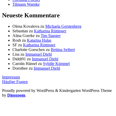
Tilmann Warnke
Neueste Kommentare
Olena Kovalova
zu
Michaela Gerstenberg
Sebastian
zu
Katharina Rüttinger
Alina Goerke
zu
Tim Stanger
Rosh
zu
Katarina Halas
SF
zu
Katharina Rüttinger
Charlotte Goeschen
zu
Bettina Seibert
Lisa
zu
Immanuel Diehl
Diddi91
zu
Immanuel Diehl
Carolin Hänsel
zu
Sybille Kümmel
Dorothee
zu
Immanuel Diehl
Impressum
Häufige Fragen
Proudly powered by WordPress
&
Kindergarten WordPress Theme
by
Dinozoom
.