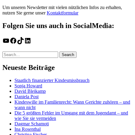
Um unseren Newsletter mit vielen nützlichen Infos zu erhalten,
nutzen Sie gerne unser
Kontaktformular
Folgen Sie uns auch in SocialMedia:
YouTube
Facebook
TikTok
LinkedIn
Neueste Beiträge
Staatlich finanzierter Kindesmissbrauch
Sonja Howard
David Bleikamp
Daniela Post
Kindeswille im Familienrecht: Wann Gerichte zuhören – und
wann nicht
Die 5 größten Fehler im Umgang mit dem Jugendamt – und
wie Sie sie vermeiden
Dagmar Schamoti
Ina Rosenthal
Christina Fischer