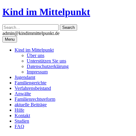
Skip
Kind im Mittelpunkt
to
content
admin@kindimmittelpunkt.de
Menu
Kind im Mittelpunkt
Über uns
Unterstützen Sie uns
Datenschutzerklärung
Impressum
Jugendamt
Familiengerichte
Verfahrensbeistand
Anwälte
Familienrechtsreform
aktuelle Beiträge
Hilfe
Kontakt
Studien
FAQ