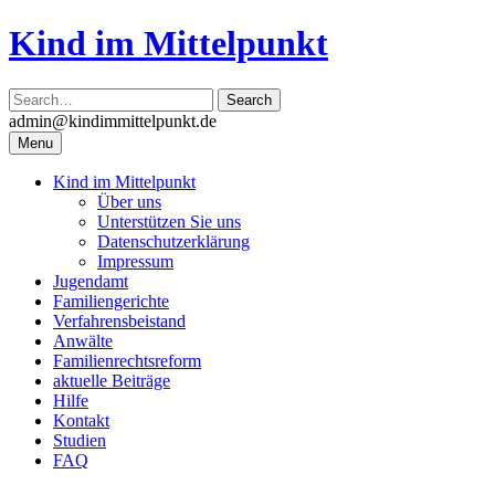
Skip
Kind im Mittelpunkt
to
content
admin@kindimmittelpunkt.de
Menu
Kind im Mittelpunkt
Über uns
Unterstützen Sie uns
Datenschutzerklärung
Impressum
Jugendamt
Familiengerichte
Verfahrensbeistand
Anwälte
Familienrechtsreform
aktuelle Beiträge
Hilfe
Kontakt
Studien
FAQ