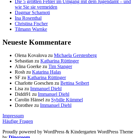
Die 5 größten Fehler im Umgang mit dem Jugendamt – und
wie Sie sie vermeiden
Dagmar Schamoti
Ina Rosenthal
Christina Fischer
Tilmann Warnke
Neueste Kommentare
Olena Kovalova
zu
Michaela Gerstenberg
Sebastian
zu
Katharina Rüttinger
Alina Goerke
zu
Tim Stanger
Rosh
zu
Katarina Halas
SF
zu
Katharina Rüttinger
Charlotte Goeschen
zu
Bettina Seibert
Lisa
zu
Immanuel Diehl
Diddi91
zu
Immanuel Diehl
Carolin Hänsel
zu
Sybille Kümmel
Dorothee
zu
Immanuel Diehl
Impressum
Häufige Fragen
Proudly powered by WordPress
&
Kindergarten WordPress Theme
by
Dinozoom
.