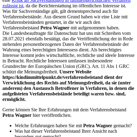
eine
Kritik an Sachverständigen in familiengerichtlichen Verfahren
zulässig ist
, da die Berichterstattung im öffentlichen Interesse ist.
Was für Sachverständige gilt, gilt dementsprechend auch für
Verfahrensbeistände. Aus diesem Grund haben wir eine Liste mit
Verfahrensbeiständen gestartet, in die wir auch den
Verfahrensbeistand
Petra Wagner
mit aufgenommen haben.
Die Landesbeauftragte für Datenschutz hat uns mit Schreiben vom
28.07.2021 ebenfalls bestätigt, das die Veröffentlichung der in Rede
stehenden personenbezogenen Daten der Verfahrensbeistände der
Wahrung eines berechtigten Interessess dient. Als berechtigtes
Interesse kommt jedes wirtschaftliche, rechtliche und ideele Interesse
in Betracht. Rechtliche Interessen umfassen insbesondere
Grundrechte der Europäischen Union (GRC). Art. 11 Abs 1 GRC
schützt die Meinungsfreiheit.
Unsere Website
https://kindimmittelpunkt.de/verfahrensbeistand dient der
Verwirklichung des Rechts auf Meinungsfreiheit, da sie (unter
anderem) den Austausch Betroffener in Verfahren, in denen die
aufgelisteten Verfahrensbeistände beteiligt waren bzw. sind,
ermöglicht.
Gerne können Sie Ihre Erfahrungen mit dem Verfahrensbeistand
Petra Wagner
hier veröffentlichen.
Welche Erfahrungen haben Sie mit
Petra Wagner
gemacht?
Was hat dieser Verfahrensbeistand Ihrer Ansicht nach
besonders gut gemacht?