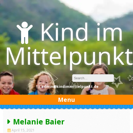
Skip
to
content
Kind im
Mittelpunkt
admin@kindimmittelpunkt.de
Menu
Melanie Baier
April 15, 2021