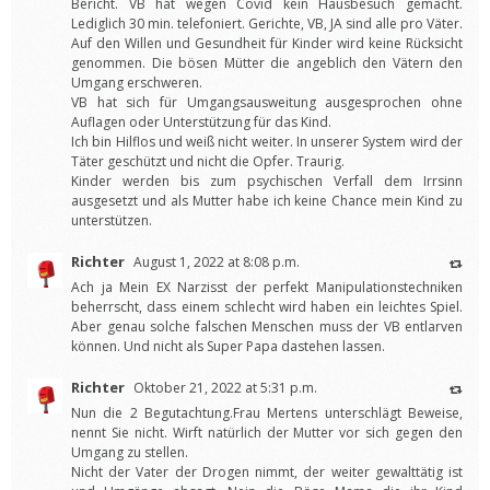
Bericht. VB hat wegen Covid kein Hausbesuch gemacht.
Lediglich 30 min. telefoniert. Gerichte, VB, JA sind alle pro Väter.
Auf den Willen und Gesundheit für Kinder wird keine Rücksicht
genommen. Die bösen Mütter die angeblich den Vätern den
Umgang erschweren.
VB hat sich für Umgangsausweitung ausgesprochen ohne
Auflagen oder Unterstützung für das Kind.
Ich bin Hilflos und weiß nicht weiter. In unserer System wird der
Täter geschützt und nicht die Opfer. Traurig.
Kinder werden bis zum psychischen Verfall dem Irrsinn
ausgesetzt und als Mutter habe ich keine Chance mein Kind zu
unterstützen.
Richter
August 1, 2022 at 8:08 p.m.
Ach ja Mein EX Narzisst der perfekt Manipulationstechniken
beherrscht, dass einem schlecht wird haben ein leichtes Spiel.
Aber genau solche falschen Menschen muss der VB entlarven
können. Und nicht als Super Papa dastehen lassen.
Richter
Oktober 21, 2022 at 5:31 p.m.
Nun die 2 Begutachtung.Frau Mertens unterschlägt Beweise,
nennt Sie nicht. Wirft natürlich der Mutter vor sich gegen den
Umgang zu stellen.
Nicht der Vater der Drogen nimmt, der weiter gewalttätig ist