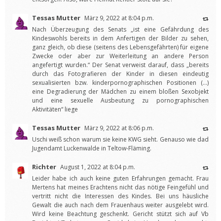
Tessas Mutter
März 9, 2022 at 8:04 p.m.
Nach Überzeugung des Senats „ist eine Gefährdung des
Kindeswohls bereits in dem Anfertigen der Bilder zu sehen,
ganz gleich, ob diese (seitens des Lebensgefährten) für eigene
Zwecke oder aber zur Weiterleitung an andere Person
angefertigt wurden.“ Der Senat verweist darauf, dass „bereits
durch das Fotografieren der Kinder in diesen eindeutig
sexualisierten bzw. kinderpornographischen Positionen (…)
eine Degradierung der Mädchen zu einem bloßen Sexobjekt
und eine sexuelle Ausbeutung zu pornographischen
Aktivitäten“ liege
Tessas Mutter
März 9, 2022 at 8:06 p.m.
Uschi weiß schon warum sie keine KWG sieht. Genauso wie dad
Jugendamt Luckenwalde in Teltow-Fläming.
Richter
August 1, 2022 at 8:04 p.m.
Leider habe ich auch keine guten Erfahrungen gemacht. Frau
Mertens hat meines Erachtens nicht das nötige Feingefühl und
vertritt nicht die Interessen des Kindes. Bei uns häusliche
Gewalt die auch nach dem Frauenhaus weiter ausgelebt wird.
Wird keine Beachtung geschenkt. Gericht stützt sich auf Vb