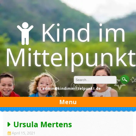
Skip
to
content
Kind im
Mittelpunkt
admin@kindimmittelpunkt.de
Menu
Ursula Mertens
April 15, 2021