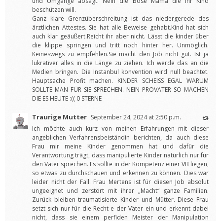
und Umgänge absagt. Nein die Böse Mama die ihr Kind
beschützen will.
Ganz klare Grenzüberschreitung ist das niedergerede des
ärztlichen Attestes. Sie hat alle Beweise gehabt.Kind hat sich
auch klar geäußert.Reicht ihr aber nicht. Lässt die kinder über
die klippe springen und tritt noch hinter her. Unmöglich.
Keineswegs zu empfehlen.Sie macht den Job nicht gut. Ist ja
lukrativer alles in die Länge zu ziehen. Ich werde das an die
Medien bringen. Die Instanbul konvention wird null beachtet.
Hauptsache Profit machen. KINDER SCHEISS EGAL WARUM
SOLLTE MAN FÜR SIE SPRECHEN. NEIN PROVATER SO MACHEN
DIE ES HEUTE :(( 0 STERNE
Traurige Mutter
September 24, 2024 at 2:50 p.m.
Ich möchte auch kurz von meinen Erfahrungen mit dieser
angeblichen Verfahrensbeiständin berichten, da auch diese
Frau mir meine Kinder genommen hat und dafür die
Verantwortung trägt, dass manipulierte Kinder natürlich nur für
den Vater sprechen. Es sollte in der Kompetenz einer VB liegen,
so etwas zu durchschauen und erkennen zu können. Dies war
leider nicht der Fall. Frau Mertens ist für diesen Job absolut
ungeeignet und zerstört mit ihrer „Macht“ ganze Familien.
Zurück bleiben traumatisierte Kinder und Mütter. Diese Frau
setzt sich nur für die Recht e der Väter ein und erkennt dabei
nicht, dass sie einem perfiden Meister der Manipulation