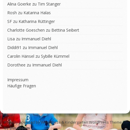
Alina Goerke
zu
Tim Stanger
Rosh
zu
Katarina Halas
SF
zu
Katharina Rüttinger
Charlotte Goeschen
zu
Bettina Seibert
Lisa
zu
Immanuel Diehl
Diddi91
zu
Immanuel Diehl
Carolin Hänsel
zu
Sybille Kümmel
Dorothee
zu
Immanuel Diehl
Impressum
Häufige Fragen
Proudly powered by WordPress
&
Kindergarten WordPress Theme
by
Dinozoom
.