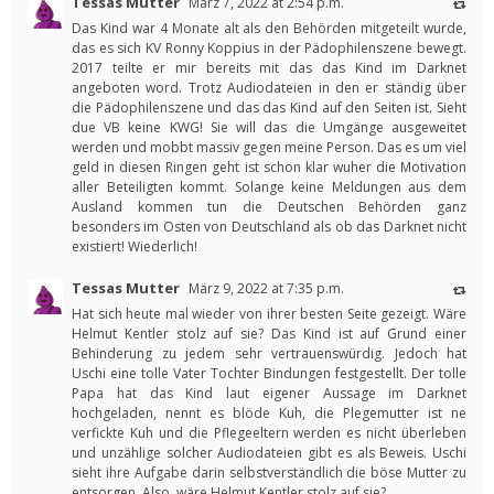
Tessas Mutter
März 7, 2022 at 2:54 p.m.
Das Kind war 4 Monate alt als den Behörden mitgeteilt wurde,
das es sich KV Ronny Koppius in der Pädophilenszene bewegt.
2017 teilte er mir bereits mit das das Kind im Darknet
angeboten word. Trotz Audiodateien in den er ständig über
die Pädophilenszene und das das Kind auf den Seiten ist. Sieht
due VB keine KWG! Sie will das die Umgänge ausgeweitet
werden und mobbt massiv gegen meine Person. Das es um viel
geld in diesen Ringen geht ist schon klar wuher die Motivation
aller Beteiligten kommt. Solange keine Meldungen aus dem
Ausland kommen tun die Deutschen Behörden ganz
besonders im Osten von Deutschland als ob das Darknet nicht
existiert! Wiederlich!
Tessas Mutter
März 9, 2022 at 7:35 p.m.
Hat sich heute mal wieder von ihrer besten Seite gezeigt. Wäre
Helmut Kentler stolz auf sie? Das Kind ist auf Grund einer
Behinderung zu jedem sehr vertrauenswürdig. Jedoch hat
Uschi eine tolle Vater Tochter Bindungen festgestellt. Der tolle
Papa hat das Kind laut eigener Aussage im Darknet
hochgeladen, nennt es blöde Kuh, die Plegemutter ist ne
verfickte Kuh und die Pflegeeltern werden es nicht überleben
und unzählige solcher Audiodateien gibt es als Beweis. Uschi
sieht ihre Aufgabe darin selbstverständlich die böse Mutter zu
entsorgen. Also, wäre Helmut Kentler stolz auf sie?