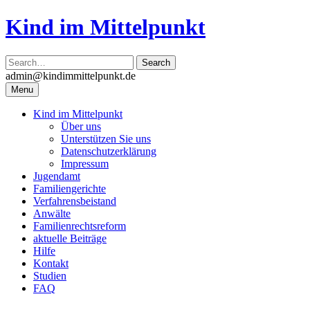
Skip
Kind im Mittelpunkt
to
content
admin@kindimmittelpunkt.de
Menu
Kind im Mittelpunkt
Über uns
Unterstützen Sie uns
Datenschutzerklärung
Impressum
Jugendamt
Familiengerichte
Verfahrensbeistand
Anwälte
Familienrechtsreform
aktuelle Beiträge
Hilfe
Kontakt
Studien
FAQ