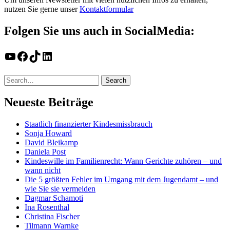
nutzen Sie gerne unser
Kontaktformular
Folgen Sie uns auch in SocialMedia:
YouTube
Facebook
TikTok
LinkedIn
Neueste Beiträge
Staatlich finanzierter Kindesmissbrauch
Sonja Howard
David Bleikamp
Daniela Post
Kindeswille im Familienrecht: Wann Gerichte zuhören – und
wann nicht
Die 5 größten Fehler im Umgang mit dem Jugendamt – und
wie Sie sie vermeiden
Dagmar Schamoti
Ina Rosenthal
Christina Fischer
Tilmann Warnke