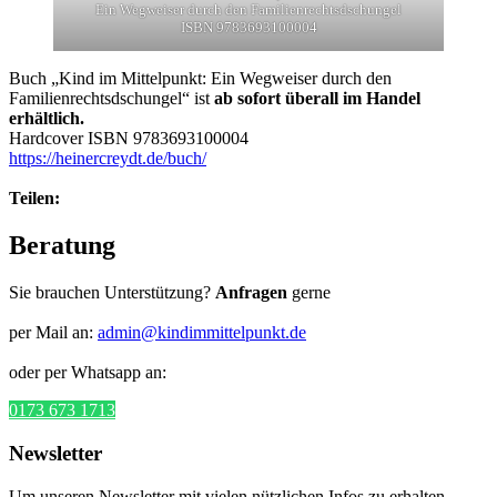
Ein Wegweiser durch den Familienrechtsdschungel
ISBN 9783693100004
Buch „Kind im Mittelpunkt: Ein Wegweiser durch den
Familienrechtsdschungel“ ist
ab sofort überall im Handel
erhältlich.
Hardcover ISBN 9783693100004
https://heinercreydt.de/buch/
Teilen:
Beratung
Sie brauchen Unterstützung?
Anfragen
gerne
per Mail an:
admin@kindimmittelpunkt.de
oder per Whatsapp an:
0173 673 1713
Newsletter
Um unseren Newsletter mit vielen nützlichen Infos zu erhalten,