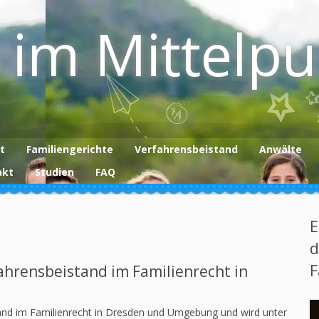
 im Mittelp
t
Familiengerichte
Verfahrensbeistand
Anwälte
akt
Studien
FAQ
E
d
F
fahrensbeistand im Familienrecht in
and im Familienrecht in Dresden und Umgebung und wird unter