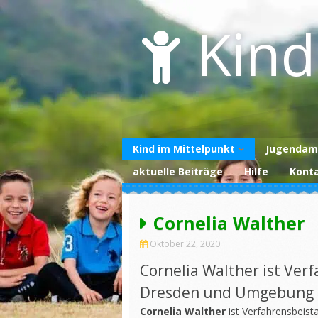
Skip
to
Kind
content
Kind im Mittelpunkt
Jugendam
aktuelle Beiträge
Hilfe
Kont
Über uns
Unterstützen Sie
uns
Cornelia Walther
Datenschutzerklärung
Oktober 22, 2020
Impressum
Cornelia Walther ist Ver
Dresden und Umgebung
Cornelia Walther
ist Verfahrensbeist