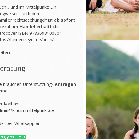
ch „Kind im Mittelpunkt: Ein
egweiser durch den
amilienrechtsdschungel“ ist
ab sofort
berall im Handel erhältlich.
ardcover ISBN 9783693100004
tps://heinercreydt.de/buch/
eilen:
eratung
ie brauchen Unterstützung?
Anfragen
erne
r Mail an:
dmin@kindimmittelpunkt.de
der per Whatsapp an:
173 673 1713