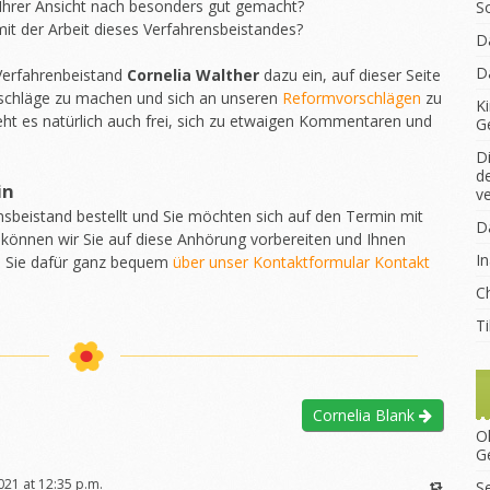
Ihrer Ansicht nach besonders gut gemacht?
S
it der Arbeit dieses Verfahrensbeistandes?
D
D
 Verfahrenbeistand
Cornelia Walther
dazu ein, auf dieser Seite
chläge zu machen und sich an unseren
Reformvorschlägen
zu
K
eht es natürlich auch frei, sich zu etwaigen Kommentaren und
G
D
d
in
v
nsbeistand bestellt und Sie möchten sich auf den Termin mit
D
 können wir Sie auf diese Anhörung vorbereiten und Ihnen
I
n Sie dafür ganz bequem
über unser Kontaktformular Kontakt
Ch
T
Cornelia Blank
O
G
2021 at 12:35 p.m.
S