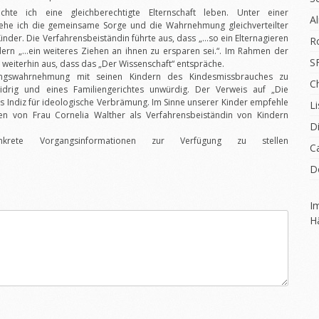
te ich eine gleichberechtigte Elternschaft leben. Unter einer
A
rstehe ich die gemeinsame Sorge und die Wahrnehmung gleichverteilter
Kinder. Die Verfahrensbeiständin führte aus, dass „…so ein Elternagieren
R
rn „…ein weiteres Ziehen an ihnen zu ersparen sei.“. Im Rahmen der
S
weiterhin aus, dass das „Der Wissenschaft“ entspräche.
ngswahrnehmung mit seinen Kindern des Kindesmissbrauches zu
C
nwidrig und eines Familiengerichtes unwürdig. Der Verweis auf „Die
kes Indiz für ideologische Verbrämung. Im Sinne unserer Kinder empfehle
Li
gen von Frau Cornelia Walther als Verfahrensbeiständin von Kindern
D
rete Vorgangsinformationen zur Verfügung zu stellen
C
D
I
H