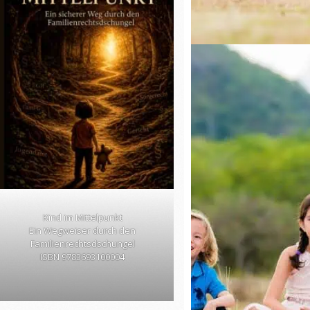
Kind im Mittelpunkt
Ein Wegweiser durch den
Familienrechtsdschungel
ISBN 9783693100004