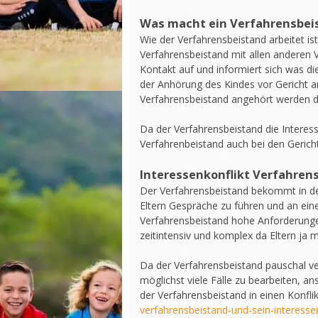
Was macht ein Verfahrensbei
Wie der Verfahrensbeistand arbeitet ist
Verfahrensbeistand mit allen anderen V
Kontakt auf und informiert sich was di
der Anhörung des Kindes vor Gericht 
Verfahrensbeistand angehört werden d
Da der Verfahrensbeistand die Interess
Verfahrenbeistand auch bei den Gericht
Interessenkonflikt Verfahren
Der Verfahrensbeistand bekommt in den
Eltern Gespräche zu führen und an ein
Verfahrensbeistand hohe Anforderungen
zeitintensiv und komplex da Eltern ja 
Da der Verfahrensbeistand pauschal ve
möglichst viele Fälle zu bearbeiten, an
der Verfahrensbeistand in einen Konfli
verfahrensbeistand-und-sein-interessen