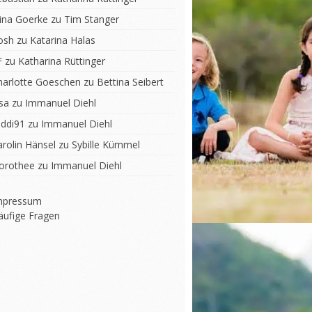
lina Goerke
zu
Tim Stanger
osh
zu
Katarina Halas
F
zu
Katharina Rüttinger
harlotte Goeschen
zu
Bettina Seibert
sa
zu
Immanuel Diehl
iddi91
zu
Immanuel Diehl
arolin Hänsel
zu
Sybille Kümmel
orothee
zu
Immanuel Diehl
mpressum
äufige Fragen