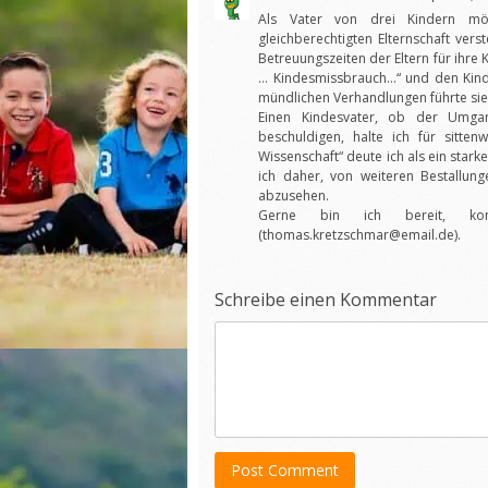
Als Vater von drei Kindern möch
gleichberechtigten Elternschaft ve
Betreuungszeiten der Eltern für ihre 
… Kindesmissbrauch…“ und den Kinde
mündlichen Verhandlungen führte sie 
Einen Kindesvater, ob der Umga
beschuldigen, halte ich für sitte
Wissenschaft“ deute ich als ein star
ich daher, von weiteren Bestallun
abzusehen.
Gerne bin ich bereit, konk
(thomas.kretzschmar@email.de).
Schreibe einen Kommentar
Post Comment