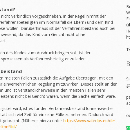
Bu
stand?
W
 nicht verbindlich vorgeschrieben. In der Regel nimmt der
F
erfahrensbeteiligten (im Normalfall die Eltern) und dem Kind
ü
ese wollen. Darüberhinaus ist der Verfahrensbeistand auch bei
H
anwesend, da das Kind vom Gericht nicht ohne
ht
arf.
T
en des Kindes zum Ausdruck bringen soll, ist der
sprozessen als Verfahrensbeteiligter zu laden.
B
sbeistand
 meisten Fällen zusätzlich die Aufgabe übertragen, mit den
S
er einvernehmlichen Regelung mitzuwirken. Dieses stellt an den
g
 und ist verständlicherweise in den meisten Fällen sehr
meistens nicht bei Gericht wären, wenn die Sache einfach wäre.
pe
a
rgütet wird, ist es für den Verfahrensbeistand lohnenswerter
statt sich viel Zeit für einzelne Fälle zu nehmen. Dadurch wird
o
kt gebracht. (Näheres hierzu unter
https://www.vaterlos.eu/der-
konflikt/
0