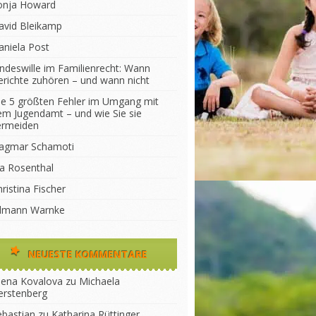
onja Howard
avid Bleikamp
aniela Post
indeswille im Familienrecht: Wann
erichte zuhören – und wann nicht
ie 5 größten Fehler im Umgang mit
em Jugendamt – und wie Sie sie
ermeiden
agmar Schamoti
na Rosenthal
ristina Fischer
ilmann Warnke
NEUESTE KOMMENTARE
lena Kovalova
zu
Michaela
erstenberg
ebastian
zu
Katharina Rüttinger