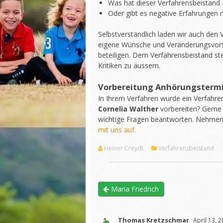
Was hat dieser Verfahrensbeistand 
Oder gibt es negative Erfahrungen m
Selbstverständlich laden wir auch den
eigene Wünsche und Veränderungsvors
beteiligen. Dem Verfahrensbeistand st
Kritiken zu äussern.
Vorbereitung Anhörungsterm
In Ihrem Verfahren wurde ein Verfahre
Cornelia Walther
vorbereiten? Gerne
wichtige Fragen beantworten. Nehme
mit uns auf.
Heiner Creydt
Verfahrensbeistand
Maria Friedrich
Thomas Kretzschmar
April 13, 