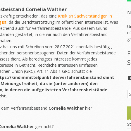
nsbeistand
Cornelia Walther
N
skräftig entschieden, das eine
Kritik an Sachverständigen in
 ist
, da die Berichterstattung im öffentlichen Interesse ist. Was
U
sprechend auch für Verfahrensbeistände. Aus diesem Grund
nü
ständen gestartet, in die wir auch den Verfahrensbeistand
g
haben.
 hat uns mit Schreiben vom 28.07.2021 ebenfalls bestätigt,
F
 stehenden personenbezogenen Daten der Verfahrensbeistände
ssess dient. Als berechtigtes Interesse kommt jedes
S
Interesse in Betracht. Rechtliche Interessen umfassen
chen Union (GRC). Art. 11 Abs 1 GRC schützt die
tps://kindimmittelpunkt.de/verfahrensbeistand dient
 Meinungsfreiheit, da sie (unter anderem) den
n, in denen die aufgelisteten Verfahrensbeistände
cht.
t dem Verfahrensbeistand
Cornelia Walther
hier
St
Cornelia Walther
gemacht?