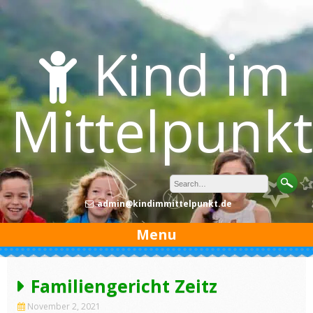
Skip
to
content
Kind im
Mittelpunkt
admin@kindimmittelpunkt.de
Menu
Familiengericht Zeitz
November 2, 2021