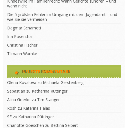
Kindeswille im Familienrecht: Wann Gerichte zuhören – und
wann nicht
Die 5 größten Fehler im Umgang mit dem Jugendamt – und
wie Sie sie vermeiden
Dagmar Schamoti
Ina Rosenthal
Christina Fischer
Tilmann Warnke
NEUESTE KOMMENTARE
Olena Kovalova
zu
Michaela Gerstenberg
Sebastian
zu
Katharina Rüttinger
Alina Goerke
zu
Tim Stanger
Rosh
zu
Katarina Halas
SF
zu
Katharina Rüttinger
Charlotte Goeschen
zu
Bettina Seibert