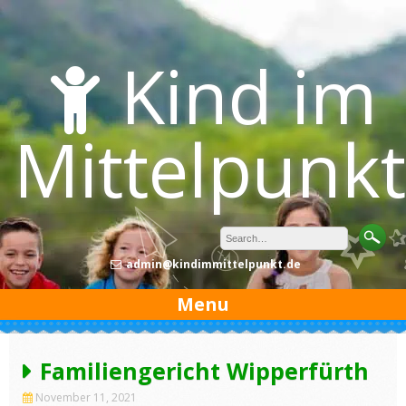
Skip
to
content
Kind im
Mittelpunkt
admin@kindimmittelpunkt.de
Menu
Familiengericht Wipperfürth
November 11, 2021