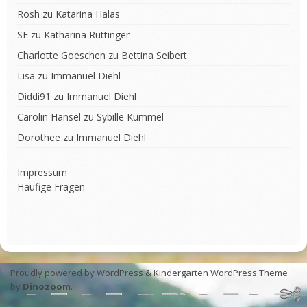
Rosh
zu
Katarina Halas
SF
zu
Katharina Rüttinger
Charlotte Goeschen
zu
Bettina Seibert
Lisa
zu
Immanuel Diehl
Diddi91
zu
Immanuel Diehl
Carolin Hänsel
zu
Sybille Kümmel
Dorothee
zu
Immanuel Diehl
Impressum
Häufige Fragen
Proudly powered by WordPress
&
Kindergarten WordPress Theme
by
Dinozoom
.