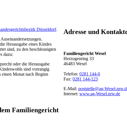
andesgerichtsbezirk Düsseldorf
.
Adresse und Kontaktd
en Auseinandersetzungen.
 die Herausgabe eines Kindes
et sind, zu den beschleunigten
Familiengericht Wesel
es dazu:
Herzogenring 33
46483 Wesel
gsrecht oder die Herausgabe
Kindeswohls sind vorrangig
Telefon:
0281 144-0
ens einen Monat nach Beginn
Fax:
0281 144-123
E-Mail:
poststelle@ag-Wesel.nrw.d
Internet:
www.ag-Wesel.nrw.de
dem Familiengericht