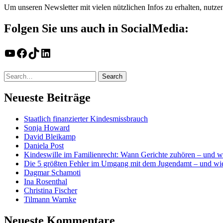
Um unseren Newsletter mit vielen nützlichen Infos zu erhalten, nutze
Folgen Sie uns auch in SocialMedia:
YouTube
Facebook
TikTok
LinkedIn
Neueste Beiträge
Staatlich finanzierter Kindesmissbrauch
Sonja Howard
David Bleikamp
Daniela Post
Kindeswille im Familienrecht: Wann Gerichte zuhören – und w
Die 5 größten Fehler im Umgang mit dem Jugendamt – und wie
Dagmar Schamoti
Ina Rosenthal
Christina Fischer
Tilmann Warnke
Neueste Kommentare