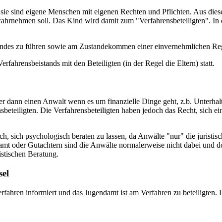
sie sind eigene Menschen mit eigenen Rechten und Pflichten. Aus dies
 wahrnehmen soll. Das Kind wird damit zum "Verfahrensbeteiligten". In
indes zu führen sowie am Zustandekommen einer einvernehmlichen Re
fahrensbeistands mit den Beteiligten (in der Regel die Eltern) statt.
er dann einen Anwalt wenn es um finanzielle Dinge geht, z.b. Unterha
beteiligten. Die Verfahrensbeteiligten haben jedoch das Recht, sich 
ch, sich psychologisch beraten zu lassen, da Anwälte "nur" die juristi
t oder Gutachtern sind die Anwälte normalerweise nicht dabei und dort 
istischen Beratung.
sel
rfahren informiert und das Jugendamt ist am Verfahren zu beteiligten.