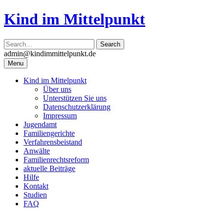
Skip
Kind im Mittelpunkt
to
content
admin@kindimmittelpunkt.de
Menu
Kind im Mittelpunkt
Über uns
Unterstützen Sie uns
Datenschutzerklärung
Impressum
Jugendamt
Familiengerichte
Verfahrensbeistand
Anwälte
Familienrechtsreform
aktuelle Beiträge
Hilfe
Kontakt
Studien
FAQ