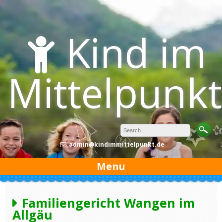
Skip
to
content
Kind im
Mittelpunkt
admin@kindimmittelpunkt.de
Menu
Familiengericht Wangen im
Allgäu