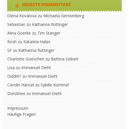
NEUESTE KOMMENTARE
Olena Kovalova
zu
Michaela Gerstenberg
Sebastian
zu
Katharina Rüttinger
Alina Goerke
zu
Tim Stanger
Rosh
zu
Katarina Halas
SF
zu
Katharina Rüttinger
Charlotte Goeschen
zu
Bettina Seibert
Lisa
zu
Immanuel Diehl
Diddi91
zu
Immanuel Diehl
Carolin Hänsel
zu
Sybille Kümmel
Dorothee
zu
Immanuel Diehl
Impressum
Häufige Fragen