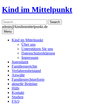
Skip
Kind im Mittelpunkt
to
content
admin@kindimmittelpunkt.de
Menu
Kind im Mittelpunkt
Über uns
Unterstützen Sie uns
Datenschutzerklärung
Impressum
Jugendamt
Familiengerichte
Verfahrensbeistand
Anwälte
Familienrechtsreform
aktuelle Beiträge
Hilfe
Kontakt
Studien
FAQ