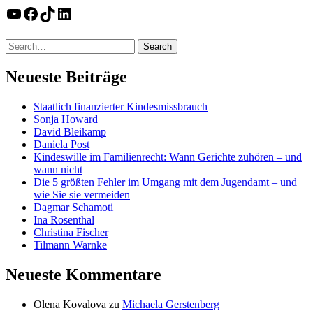
YouTube
Facebook
TikTok
LinkedIn
Neueste Beiträge
Staatlich finanzierter Kindesmissbrauch
Sonja Howard
David Bleikamp
Daniela Post
Kindeswille im Familienrecht: Wann Gerichte zuhören – und
wann nicht
Die 5 größten Fehler im Umgang mit dem Jugendamt – und
wie Sie sie vermeiden
Dagmar Schamoti
Ina Rosenthal
Christina Fischer
Tilmann Warnke
Neueste Kommentare
Olena Kovalova
zu
Michaela Gerstenberg