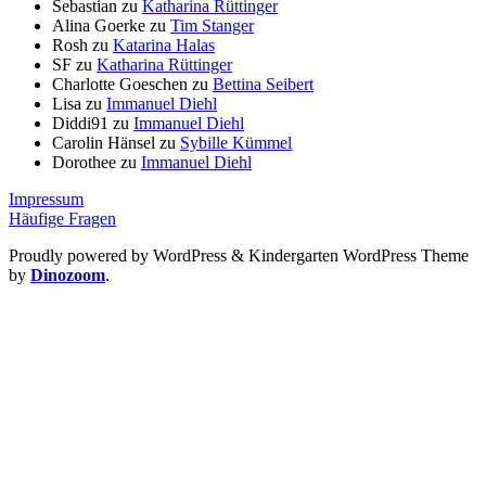
Sebastian
zu
Katharina Rüttinger
Alina Goerke
zu
Tim Stanger
Rosh
zu
Katarina Halas
SF
zu
Katharina Rüttinger
Charlotte Goeschen
zu
Bettina Seibert
Lisa
zu
Immanuel Diehl
Diddi91
zu
Immanuel Diehl
Carolin Hänsel
zu
Sybille Kümmel
Dorothee
zu
Immanuel Diehl
Impressum
Häufige Fragen
Proudly powered by WordPress
&
Kindergarten WordPress Theme
by
Dinozoom
.