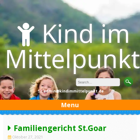
Skip
to
content
Kind im
Mittelpunkt
admin@kindimmittelpunkt.de
Menu
Familiengericht St.Goar
Oktober 27, 2021