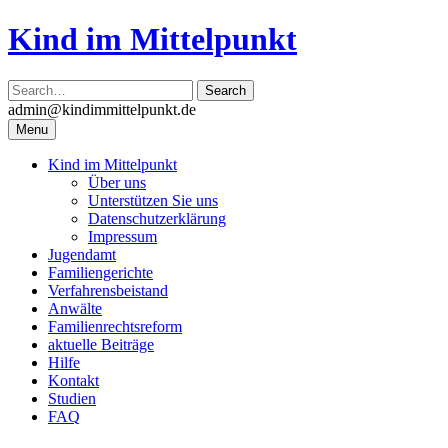
Skip
Kind im Mittelpunkt
to
content
admin@kindimmittelpunkt.de
Menu
Kind im Mittelpunkt
Über uns
Unterstützen Sie uns
Datenschutzerklärung
Impressum
Jugendamt
Familiengerichte
Verfahrensbeistand
Anwälte
Familienrechtsreform
aktuelle Beiträge
Hilfe
Kontakt
Studien
FAQ