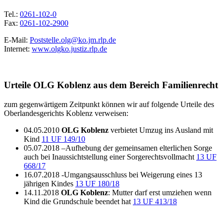
Tel.:
0261-102-0
Fax:
0261-102-2900
E-Mail:
Poststelle.olg@ko.jm.rlp.de
Internet:
www.olgko.justiz.rlp.de
Urteile OLG Koblenz aus dem Bereich Familienrecht
zum gegenwärtigem Zeitpunkt können wir auf folgende Urteile des
Oberlandesgerichts Koblenz verweisen:
04.05.2010
OLG Koblenz
verbietet Umzug ins Ausland mit
Kind
11 UF 149/10
05.07.2018 –Aufhebung der gemeinsamen elterlichen Sorge
auch bei Inaussichtstellung einer Sorgerechtsvollmacht
13 UF
668/17
16.07.2018 -Umgangsausschluss bei Weigerung eines 13
jährigen Kindes
13 UF 180/18
14.11.2018
OLG Koblenz
: Mutter darf erst umziehen wenn
Kind die Grundschule beendet hat
13 UF 413/18