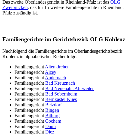
Das zweite Oberlandesgericht in Rheinland-Pfalz ist das
OLG
Zweibrücken
, das für 15 weitere Familiengerichte in Rheinland-
Pfalz zuständig ist.
Familiengerichte im Gerichtsbezirk OLG Koblenz
Nachfolgend die Familiengerichte im Oberlandesgerichtsbezirk
Koblenz in alphabetischer Reihenfolge:
Familiengericht
Altenkirchen
Familiengericht
Alzey
Familiengericht
Andernach
Familiengericht
Bad Kreuznach
Familiengericht
Bad Neuenahr-Ahrweiler
Familiengericht
Bad Sobernheim
Familiengericht
Bernkastel-Kues
Familiengericht
Betzdorf
Familiengericht
Bingen
Familiengericht
Bitburg
Familiengericht
Cochem
Familiengericht
Daun
Familiengericht
Diez