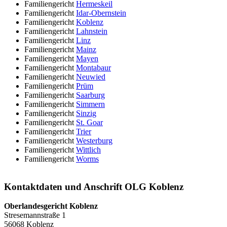
Familiengericht
Hermeskeil
Familiengericht
Idar-Obernstein
Familiengericht
Koblenz
Familiengericht
Lahnstein
Familiengericht
Linz
Familiengericht
Mainz
Familiengericht
Mayen
Familiengericht
Montabaur
Familiengericht
Neuwied
Familiengericht
Prüm
Familiengericht
Saarburg
Familiengericht
Simmern
Familiengericht
Sinzig
Familiengericht
St. Goar
Familiengericht
Trier
Familiengericht
Westerburg
Familiengericht
Wittlich
Familiengericht
Worms
Kontaktdaten und Anschrift OLG Koblenz
Oberlandesgericht Koblenz
Stresemannstraße 1
56068 Koblenz