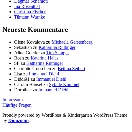
Dagmar Schamoti
Ina Rosenthal
Christina Fischer
Tilmann Warnke
Neueste Kommentare
Olena Kovalova
zu
Michaela Gerstenberg
Sebastian
zu
Katharina Rüttinger
Alina Goerke
zu
Tim Stanger
Rosh
zu
Katarina Halas
SF
zu
Katharina Rüttinger
Charlotte Goeschen
zu
Bettina Seibert
Lisa
zu
Immanuel Diehl
Diddi91
zu
Immanuel Diehl
Carolin Hänsel
zu
Sybille Kümmel
Dorothee
zu
Immanuel Diehl
Impressum
Häufige Fragen
Proudly powered by WordPress
&
Kindergarten WordPress Theme
by
Dinozoom
.