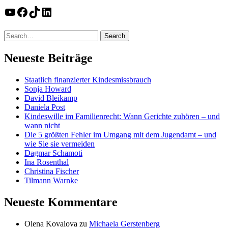
YouTube
Facebook
TikTok
LinkedIn
Neueste Beiträge
Staatlich finanzierter Kindesmissbrauch
Sonja Howard
David Bleikamp
Daniela Post
Kindeswille im Familienrecht: Wann Gerichte zuhören – und
wann nicht
Die 5 größten Fehler im Umgang mit dem Jugendamt – und
wie Sie sie vermeiden
Dagmar Schamoti
Ina Rosenthal
Christina Fischer
Tilmann Warnke
Neueste Kommentare
Olena Kovalova
zu
Michaela Gerstenberg