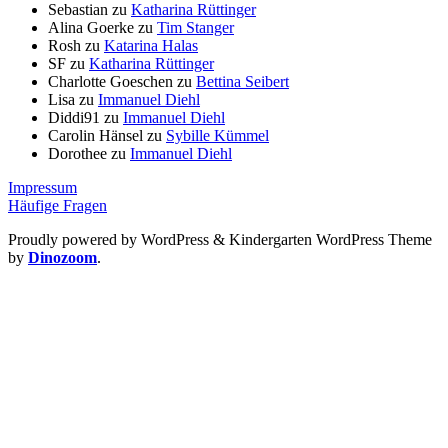
Sebastian
zu
Katharina Rüttinger
Alina Goerke
zu
Tim Stanger
Rosh
zu
Katarina Halas
SF
zu
Katharina Rüttinger
Charlotte Goeschen
zu
Bettina Seibert
Lisa
zu
Immanuel Diehl
Diddi91
zu
Immanuel Diehl
Carolin Hänsel
zu
Sybille Kümmel
Dorothee
zu
Immanuel Diehl
Impressum
Häufige Fragen
Proudly powered by WordPress
&
Kindergarten WordPress Theme
by
Dinozoom
.