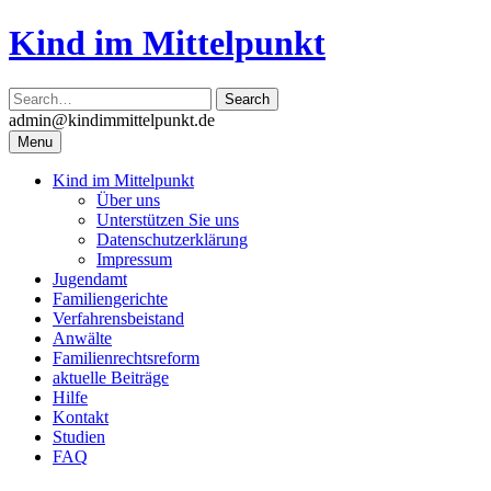
Skip
Kind im Mittelpunkt
to
content
admin@kindimmittelpunkt.de
Menu
Kind im Mittelpunkt
Über uns
Unterstützen Sie uns
Datenschutzerklärung
Impressum
Jugendamt
Familiengerichte
Verfahrensbeistand
Anwälte
Familienrechtsreform
aktuelle Beiträge
Hilfe
Kontakt
Studien
FAQ