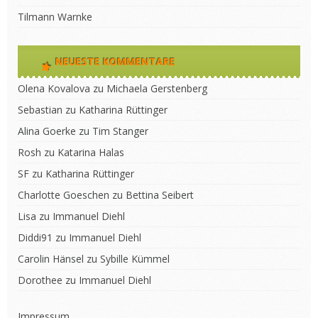
Tilmann Warnke
NEUESTE KOMMENTARE
Olena Kovalova
zu
Michaela Gerstenberg
Sebastian
zu
Katharina Rüttinger
Alina Goerke
zu
Tim Stanger
Rosh
zu
Katarina Halas
SF
zu
Katharina Rüttinger
Charlotte Goeschen
zu
Bettina Seibert
Lisa
zu
Immanuel Diehl
Diddi91
zu
Immanuel Diehl
Carolin Hänsel
zu
Sybille Kümmel
Dorothee
zu
Immanuel Diehl
Impressum