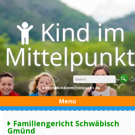
Skip
to
content
Kind im
Mittelpunkt
admin@kindimmittelpunkt.de
Menu
Familiengericht Schwäbisch
Gmünd