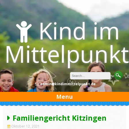
Skip
to
content
Kind im
Mittelpunkt
admin@kindimmittelpunkt.de
Menu
Familiengericht Kitzingen
Oktober 12, 2021