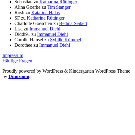
Sebastian
zu
Katharina Rüttinger
Alina Goerke
zu
Tim Stanger
Rosh
zu
Katarina Halas
SF
zu
Katharina Rüttinger
Charlotte Goeschen
zu
Bettina Seibert
Lisa
zu
Immanuel Diehl
Diddi91
zu
Immanuel Diehl
Carolin Hänsel
zu
Sybille Kümmel
Dorothee
zu
Immanuel Diehl
Impressum
Häufige Fragen
Proudly powered by WordPress
&
Kindergarten WordPress Theme
by
Dinozoom
.