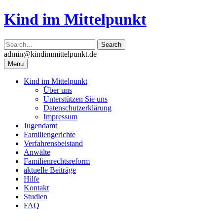
Skip
Kind im Mittelpunkt
to
content
admin@kindimmittelpunkt.de
Menu
Kind im Mittelpunkt
Über uns
Unterstützen Sie uns
Datenschutzerklärung
Impressum
Jugendamt
Familiengerichte
Verfahrensbeistand
Anwälte
Familienrechtsreform
aktuelle Beiträge
Hilfe
Kontakt
Studien
FAQ