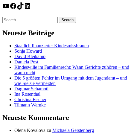
YouTube
Facebook
TikTok
LinkedIn
Neueste Beiträge
Staatlich finanzierter Kindesmissbrauch
Sonja Howard
David Bleikamp
Daniela Post
Kindeswille im Familienrecht: Wann Gerichte zuhören – und
wann nicht
Die 5 größten Fehler im Umgang mit dem Jugendamt – und
wie Sie sie vermeiden
Dagmar Schamoti
Ina Rosenthal
Christina Fischer
Tilmann Warnke
Neueste Kommentare
Olena Kovalova
zu
Michaela Gerstenberg