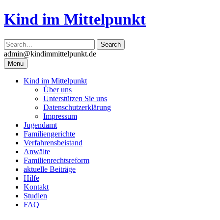
Skip
Kind im Mittelpunkt
to
content
admin@kindimmittelpunkt.de
Menu
Kind im Mittelpunkt
Über uns
Unterstützen Sie uns
Datenschutzerklärung
Impressum
Jugendamt
Familiengerichte
Verfahrensbeistand
Anwälte
Familienrechtsreform
aktuelle Beiträge
Hilfe
Kontakt
Studien
FAQ