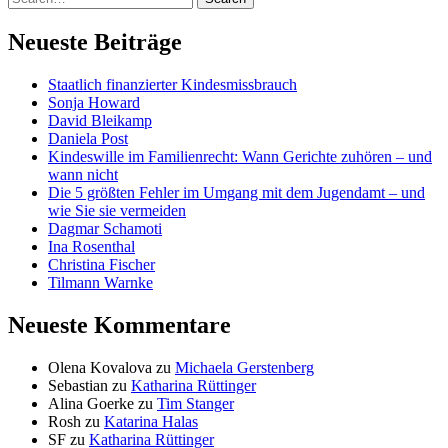
Neueste Beiträge
Staatlich finanzierter Kindesmissbrauch
Sonja Howard
David Bleikamp
Daniela Post
Kindeswille im Familienrecht: Wann Gerichte zuhören – und
wann nicht
Die 5 größten Fehler im Umgang mit dem Jugendamt – und
wie Sie sie vermeiden
Dagmar Schamoti
Ina Rosenthal
Christina Fischer
Tilmann Warnke
Neueste Kommentare
Olena Kovalova
zu
Michaela Gerstenberg
Sebastian
zu
Katharina Rüttinger
Alina Goerke
zu
Tim Stanger
Rosh
zu
Katarina Halas
SF
zu
Katharina Rüttinger