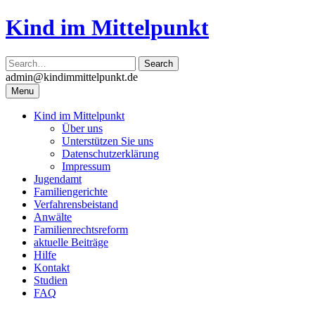
Skip
Kind im Mittelpunkt
to
content
admin@kindimmittelpunkt.de
Menu
Kind im Mittelpunkt
Über uns
Unterstützen Sie uns
Datenschutzerklärung
Impressum
Jugendamt
Familiengerichte
Verfahrensbeistand
Anwälte
Familienrechtsreform
aktuelle Beiträge
Hilfe
Kontakt
Studien
FAQ