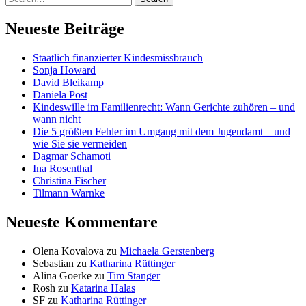
Neueste Beiträge
Staatlich finanzierter Kindesmissbrauch
Sonja Howard
David Bleikamp
Daniela Post
Kindeswille im Familienrecht: Wann Gerichte zuhören – und
wann nicht
Die 5 größten Fehler im Umgang mit dem Jugendamt – und
wie Sie sie vermeiden
Dagmar Schamoti
Ina Rosenthal
Christina Fischer
Tilmann Warnke
Neueste Kommentare
Olena Kovalova
zu
Michaela Gerstenberg
Sebastian
zu
Katharina Rüttinger
Alina Goerke
zu
Tim Stanger
Rosh
zu
Katarina Halas
SF
zu
Katharina Rüttinger