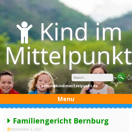
Skip
to
content
Kind im
Mittelpunkt
admin@kindimmittelpunkt.de
Menu
Familiengericht Bernburg
November 2, 2021