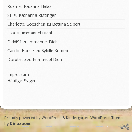
Rosh
zu
Katarina Halas
SF
zu
Katharina Rüttinger
Charlotte Goeschen
zu
Bettina Seibert
Lisa
zu
Immanuel Diehl
Diddi91
zu
Immanuel Diehl
Carolin Hänsel
zu
Sybille Kümmel
Dorothee
zu
Immanuel Diehl
Impressum
Häufige Fragen
Proudly powered by WordPress
&
Kindergarten WordPress Theme
by
Dinozoom
.