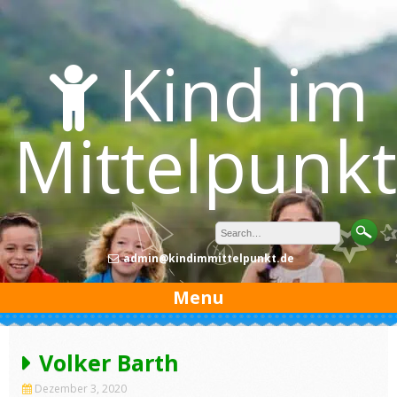
Skip
to
content
Kind im
Mittelpunkt
admin@kindimmittelpunkt.de
Menu
Volker Barth
Dezember 3, 2020