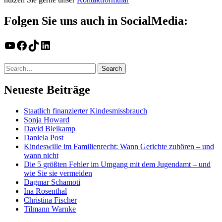
Folgen Sie uns auch in SocialMedia:
YouTube
Facebook
TikTok
LinkedIn
Neueste Beiträge
Staatlich finanzierter Kindesmissbrauch
Sonja Howard
David Bleikamp
Daniela Post
Kindeswille im Familienrecht: Wann Gerichte zuhören – und
wann nicht
Die 5 größten Fehler im Umgang mit dem Jugendamt – und
wie Sie sie vermeiden
Dagmar Schamoti
Ina Rosenthal
Christina Fischer
Tilmann Warnke