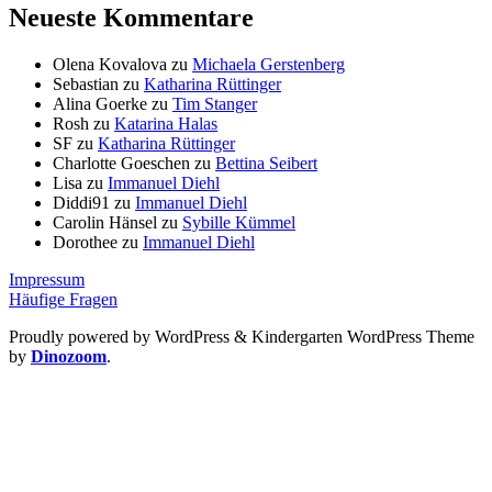
Neueste Kommentare
Olena Kovalova
zu
Michaela Gerstenberg
Sebastian
zu
Katharina Rüttinger
Alina Goerke
zu
Tim Stanger
Rosh
zu
Katarina Halas
SF
zu
Katharina Rüttinger
Charlotte Goeschen
zu
Bettina Seibert
Lisa
zu
Immanuel Diehl
Diddi91
zu
Immanuel Diehl
Carolin Hänsel
zu
Sybille Kümmel
Dorothee
zu
Immanuel Diehl
Impressum
Häufige Fragen
Proudly powered by WordPress
&
Kindergarten WordPress Theme
by
Dinozoom
.