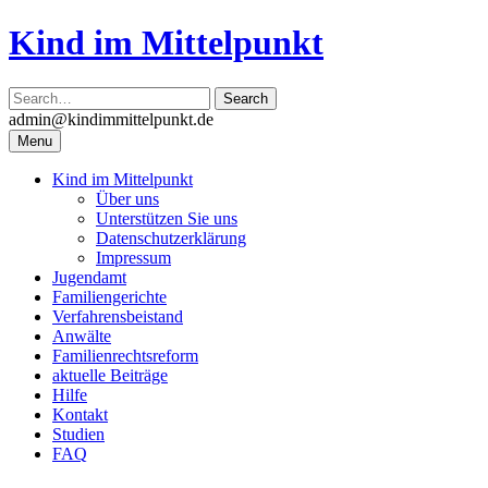
Skip
Kind im Mittelpunkt
to
content
admin@kindimmittelpunkt.de
Menu
Kind im Mittelpunkt
Über uns
Unterstützen Sie uns
Datenschutzerklärung
Impressum
Jugendamt
Familiengerichte
Verfahrensbeistand
Anwälte
Familienrechtsreform
aktuelle Beiträge
Hilfe
Kontakt
Studien
FAQ