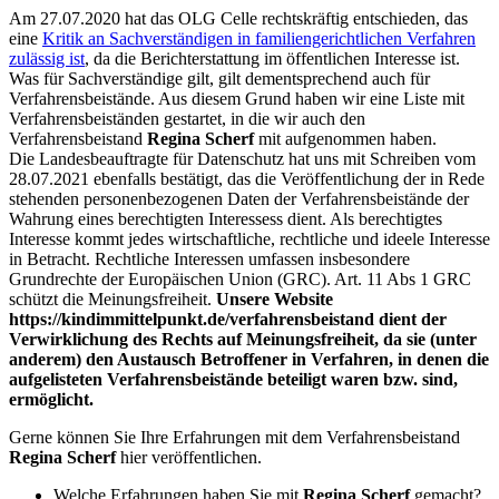
Am 27.07.2020 hat das OLG Celle rechtskräftig entschieden, das
eine
Kritik an Sachverständigen in familiengerichtlichen Verfahren
zulässig ist
, da die Berichterstattung im öffentlichen Interesse ist.
Was für Sachverständige gilt, gilt dementsprechend auch für
Verfahrensbeistände. Aus diesem Grund haben wir eine Liste mit
Verfahrensbeiständen gestartet, in die wir auch den
Verfahrensbeistand
Regina Scherf
mit aufgenommen haben.
Die Landesbeauftragte für Datenschutz hat uns mit Schreiben vom
28.07.2021 ebenfalls bestätigt, das die Veröffentlichung der in Rede
stehenden personenbezogenen Daten der Verfahrensbeistände der
Wahrung eines berechtigten Interessess dient. Als berechtigtes
Interesse kommt jedes wirtschaftliche, rechtliche und ideele Interesse
in Betracht. Rechtliche Interessen umfassen insbesondere
Grundrechte der Europäischen Union (GRC). Art. 11 Abs 1 GRC
schützt die Meinungsfreiheit.
Unsere Website
https://kindimmittelpunkt.de/verfahrensbeistand dient der
Verwirklichung des Rechts auf Meinungsfreiheit, da sie (unter
anderem) den Austausch Betroffener in Verfahren, in denen die
aufgelisteten Verfahrensbeistände beteiligt waren bzw. sind,
ermöglicht.
Gerne können Sie Ihre Erfahrungen mit dem Verfahrensbeistand
Regina Scherf
hier veröffentlichen.
Welche Erfahrungen haben Sie mit
Regina Scherf
gemacht?