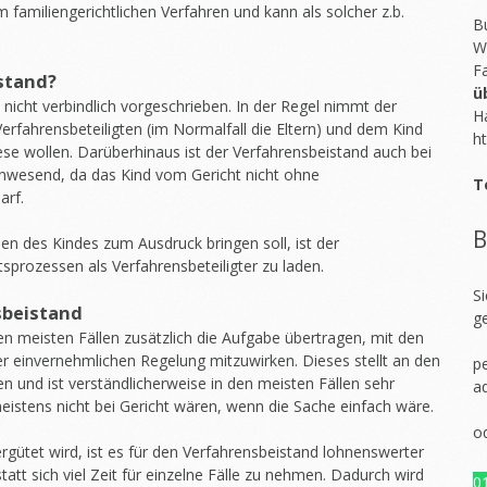
m familiengerichtlichen Verfahren und kann als solcher z.b.
Bu
W
F
stand?
ü
 nicht verbindlich vorgeschrieben. In der Regel nimmt der
H
erfahrensbeteiligten (im Normalfall die Eltern) und dem Kind
ht
ese wollen. Darüberhinaus ist der Verfahrensbeistand auch bei
anwesend, da das Kind vom Gericht nicht ohne
T
arf.
B
en des Kindes zum Ausdruck bringen soll, ist der
sprozessen als Verfahrensbeteiligter zu laden.
S
sbeistand
g
 meisten Fällen zusätzlich die Aufgabe übertragen, mit den
er einvernehmlichen Regelung mitzuwirken. Dieses stellt an den
pe
 und ist verständlicherweise in den meisten Fällen sehr
a
meistens nicht bei Gericht wären, wenn die Sache einfach wäre.
o
rgütet wird, ist es für den Verfahrensbeistand lohnenswerter
statt sich viel Zeit für einzelne Fälle zu nehmen. Dadurch wird
0