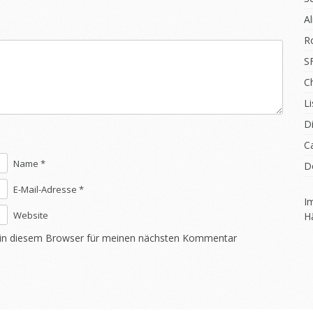
A
R
S
C
Li
D
C
Name *
D
E-Mail-Adresse *
I
Website
H
 in diesem Browser für meinen nächsten Kommentar