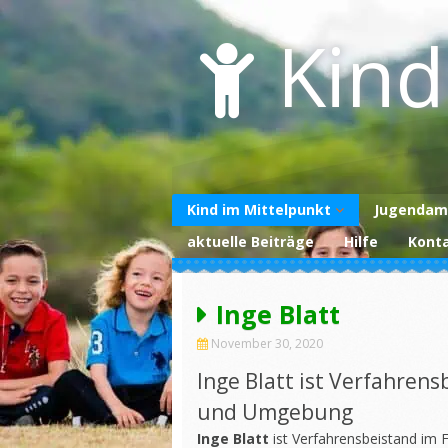
Skip
to
Kind
content
Kind im Mittelpunkt
Jugendam
aktuelle Beiträge
Hilfe
Kont
Über uns
Unterstützen Sie
uns
Inge Blatt
Datenschutzerklärung
November 30, 2020
Impressum
Inge Blatt ist Verfahrens
und Umgebung
Inge Blatt
ist Verfahrensbeistand im 