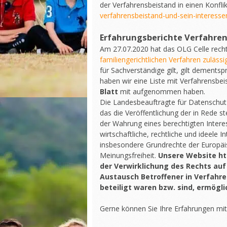
der Verfahrensbeistand in einen Konfli
verfahrensbeistand-und-sein-interessen
Erfahrungsberichte Verfahre
Am 27.07.2020 hat das OLG Celle recht
familiengerichtlichen Verfahren zulässig
für Sachverständige gilt, gilt dement
haben wir eine Liste mit Verfahrensbei
Blatt
mit aufgenommen haben.
Die Landesbeauftragte für Datenschutz
das die Veröffentlichung der in Rede
der Wahrung eines berechtigten Intere
wirtschaftliche, rechtliche und ideele 
insbesondere Grundrechte der Europäis
Meinungsfreiheit.
Unsere Website ht
der Verwirklichung des Rechts auf
Austausch Betroffener in Verfahre
beteiligt waren bzw. sind, ermögli
Gerne können Sie Ihre Erfahrungen mi