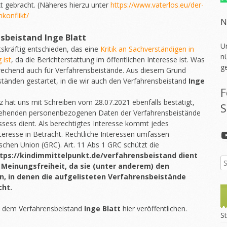
kt gebracht. (Näheres hierzu unter
https://www.vaterlos.eu/der-
konflikt/
N
nsbeistand
Inge Blatt
U
skräftig entschieden, das eine
Kritik an Sachverständigen in
nü
 ist
, da die Berichterstattung im öffentlichen Interesse ist. Was
g
sprechend auch für Verfahrensbeistände. Aus diesem Grund
ständen gestartet, in die wir auch den Verfahrensbeistand
Inge
F
 hat uns mit Schreiben vom 28.07.2021 ebenfalls bestätigt,
S
 stehenden personenbezogenen Daten der Verfahrensbeistände
ssess dient. Als berechtigtes Interesse kommt jedes
Interesse in Betracht. Rechtliche Interessen umfassen
chen Union (GRC). Art. 11 Abs 1 GRC schützt die
tps://kindimmittelpunkt.de/verfahrensbeistand dient
 Meinungsfreiheit, da sie (unter anderem) den
n, in denen die aufgelisteten Verfahrensbeistände
cht.
t dem Verfahrensbeistand
Inge Blatt
hier veröffentlichen.
St