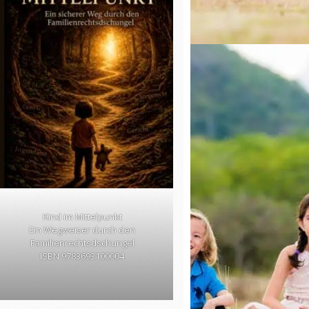
Kind im Mittelpunkt
Ein Wegweiser durch den
Familienrechtsdschungel
ISBN 9783693100004