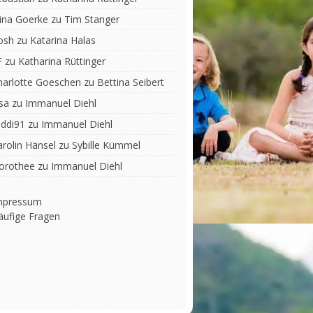
lina Goerke
zu
Tim Stanger
osh
zu
Katarina Halas
F
zu
Katharina Rüttinger
harlotte Goeschen
zu
Bettina Seibert
sa
zu
Immanuel Diehl
iddi91
zu
Immanuel Diehl
arolin Hänsel
zu
Sybille Kümmel
orothee
zu
Immanuel Diehl
mpressum
äufige Fragen