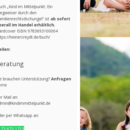
ch „Kind im Mittelpunkt: Ein
egweiser durch den
amilienrechtsdschungel“ ist
ab sofort
berall im Handel erhältlich.
ardcover ISBN 9783693100004
tps://heinercreydt.de/buch/
eilen:
eratung
ie brauchen Unterstützung?
Anfragen
erne
r Mail an:
dmin@kindimmittelpunkt.de
der per Whatsapp an:
173 673 1713