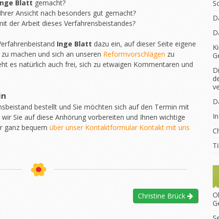
Inge Blatt
gemacht?
S
Ihrer Ansicht nach besonders gut gemacht?
D
it der Arbeit dieses Verfahrensbeistandes?
D
 Verfahrenbeistand
Inge Blatt
dazu ein, auf dieser Seite eigene
K
 zu machen und sich an unseren
Reformvorschlägen
zu
G
eht es natürlich auch frei, sich zu etwaigen Kommentaren und
D
d
v
in
D
nsbeistand bestellt und Sie möchten sich auf den Termin mit
I
wir Sie auf diese Anhörung vorbereiten und Ihnen wichtige
ür ganz bequem
über unser Kontaktformular Kontakt mit uns
Ch
T
O
Christine Brück
G
S