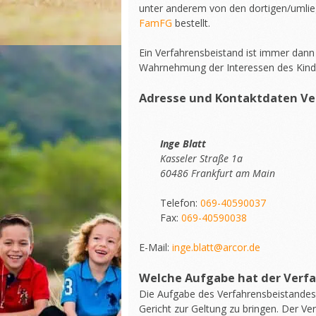
unter anderem von den dortigen/umlie
FamFG
bestellt.
Ein Verfahrensbeistand ist immer dann 
Wahrnehmung der Interessen des Kindes
Adresse und Kontaktdaten Ve
Inge Blatt
Kasseler Straße 1a
60486 Frankfurt am Main
Telefon:
069-40590037
Fax:
069-40590038
E-Mail:
inge.blatt@arcor.de
Welche Aufgabe hat der Verf
Die Aufgabe des Verfahrensbeistandes 
Gericht zur Geltung zu bringen. Der Ver