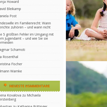
onja Howard
avid Bleikamp
aniela Post
indeswille im Familienrecht: Wann
erichte zuhören – und wann nicht
ie 5 größten Fehler im Umgang mit
em Jugendamt – und wie Sie sie
ermeiden
agmar Schamoti
na Rosenthal
ristina Fischer
ilmann Warnke
NEUESTE KOMMENTARE
lena Kovalova
zu
Michaela
erstenberg
ebastian
zu
Katharina Rüttinger