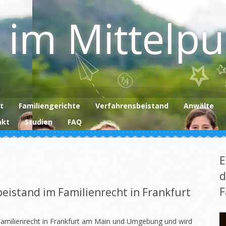
 im Mittelp
t
Familiengerichte
Verfahrensbeistand
Anwälte
akt
Studien
FAQ
E
d
F
beistand im Familienrecht in Frankfurt
Familienrecht in Frankfurt am Main und Umgebung und wird