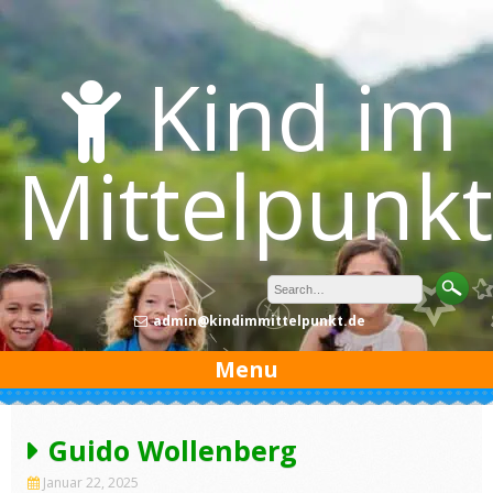
Skip
to
content
Kind im
Mittelpunkt
admin@kindimmittelpunkt.de
Menu
Guido Wollenberg
Januar 22, 2025