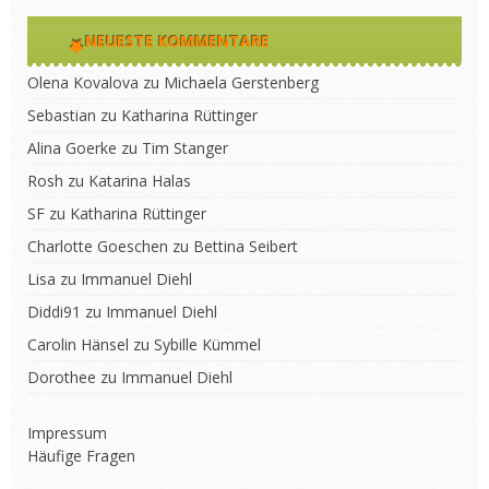
NEUESTE KOMMENTARE
Olena Kovalova
zu
Michaela Gerstenberg
Sebastian
zu
Katharina Rüttinger
Alina Goerke
zu
Tim Stanger
Rosh
zu
Katarina Halas
SF
zu
Katharina Rüttinger
Charlotte Goeschen
zu
Bettina Seibert
Lisa
zu
Immanuel Diehl
Diddi91
zu
Immanuel Diehl
Carolin Hänsel
zu
Sybille Kümmel
Dorothee
zu
Immanuel Diehl
Impressum
Häufige Fragen